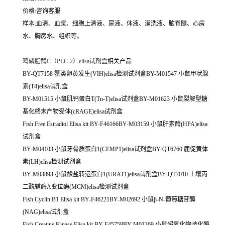
价格:咨询客服
样本:血清、血浆、细胞上清液、尿液、体液、灌洗液、脑脊髓、心房
水、胸房水、组织等。
鸡磷脂酶C（PLC-2）elisa试剂盒
相关产品
BY-QT7158 蟹类卵黄发生(VIH)elisa检测试剂盒BY-M01547 小鼠甲状腺
素(T4)elisa试剂盒
BY-M01515 小鼠肌钙蛋白T(Tn-T)elisa试剂盒BY-M01623 小鼠裂解型糖
基化终末产物受体(cRAGE)elisa试剂盒
Fish Free Estradiol Elisa kit BY-F46166BY-M03159 小鼠肝素酶(HPA)elisa
试剂盒
BY-M04103 小鼠牙骨质蛋白1(CEMP1)elisa试剂盒BY-QT6760 鹿促黄体
素(LH)elisa检测试剂盒
BY-M03893 小鼠酸盐转运蛋白1(URAT1)elisa试剂盒BY-QT7010 土壤丙
二酰辅酶A变位酶(MCM)elisa检测试剂盒
Fish Cyclin B1 Elisa kit BY-F46221BY-M02692 小鼠β-N-葡萄糖苷酶
(NAG)elisa试剂盒
Fish Creatine Kinase Elisa kit BY-F45758BY-M01369 小鼠超氧化物歧化酶