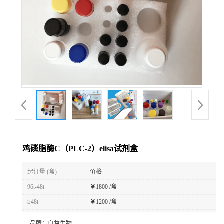
鸡磷脂酶C（PLC-2）elisa试剂盒
起订量 (盒)
价格
96t-48t
￥
1800 /盒
≥48t
￥
1200 /盒
品牌：
白益生物