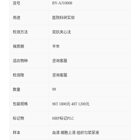
BY-AJ10008
货号
用途
医院科研实验
检测方法
双抗夹心法
保质期
半年
适应物种
咨询客服
检测限
咨询客服
99
数量
包装规格
96T 1800元 48T 1200元
标记物
HRP标记PLC
样本
血清 细胞上清 组织匀浆尿液