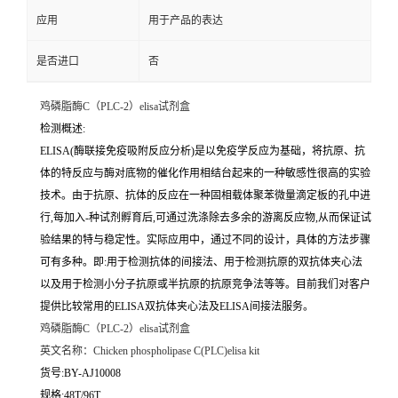
应用
用于产品的表达
是否进口
否
鸡磷脂酶C（PLC-2）elisa试剂盒
检测概述:
ELISA(酶联接免疫吸附反应分析)是以免疫学反应为基础，将抗原、抗
体的特反应与酶对底物的催化作用相结台起来的一种敏感性很高的实验
技术。由于抗原、抗体的反应在一种固相载体聚苯微量滴定板的孔中进
行,每加入-种试剂孵育后,可通过洗涤除去多余的游离反应物,从而保证试
验结果的特与稳定性。实际应用中，通过不同的设计，具体的方法步骤
可有多种。即:用于检测抗体的间接法、用于检测抗原的双抗体夹心法
以及用于检测小分子抗原或半抗原的抗原竞争法等等。目前我们对客户
提供比较常用的ELISA双抗体夹心法及ELISA间接法服务。
鸡磷脂酶C（PLC-2）elisa试剂盒
英文名称：
Chicken phospholipase C(PLC)elisa kit
货号:BY-AJ10008
规格:48T/96T