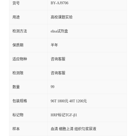
BY-AJ9706
货号
用途
高校课题实验
检测方法
elisa试剂盒
保质期
半年
适应物种
咨询客服
检测限
咨询客服
99
数量
包装规格
96T 1800元 48T 1200元
标记物
HRP标记TGF-β1
样本
血清 细胞上清 组织匀浆尿液