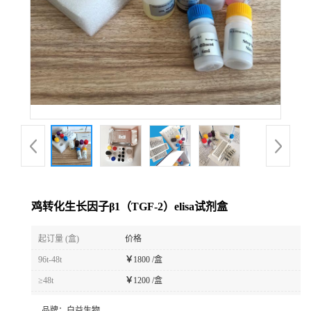
鸡转化生长因子β1（TGF-2）elisa试剂盒
起订量 (盒)
价格
96t-48t
￥
1800 /盒
≥48t
￥
1200 /盒
品牌：
白益生物