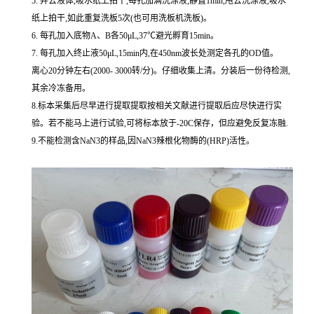
5. 弃去液体,吸水纸上拍干,每孔加满洗涤液,静置1min,甩去洗涤液,吸水
纸上拍干,如此重复洗板5次(也可用洗板机洗板)。
6. 每孔加入底物A、B各50μL,37℃避光孵育15min。
7. 每孔加入终止液50μL,15min内,在450nm波长处测定各孔的OD值。
离心20分钟左右(2000- 3000转/分)。仔细收集上清。分装后一份待检测,
其余冷冻备用。
8.标本采集后尽早进行提取提取按相关文献进行提取后应尽快进行实
验。若不能马上进行试验,可将标本放于-20C保存，但应避免反复冻融.
9.不能检测含NaN3的样品,因NaN3辣根化物酶的(HRP)活性。