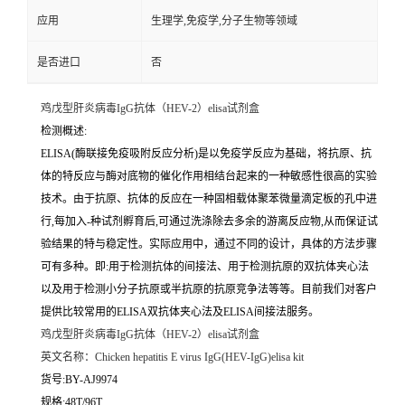
应用
生理学,免疫学,分子生物等领域
是否进口
否
鸡戊型肝炎病毒IgG抗体（HEV-2）elisa试剂盒
检测概述:
ELISA(酶联接免疫吸附反应分析)是以免疫学反应为基础，将抗原、抗
体的特反应与酶对底物的催化作用相结台起来的一种敏感性很高的实验
技术。由于抗原、抗体的反应在一种固相载体聚苯微量滴定板的孔中进
行,每加入-种试剂孵育后,可通过洗涤除去多余的游离反应物,从而保证试
验结果的特与稳定性。实际应用中，通过不同的设计，具体的方法步骤
可有多种。即:用于检测抗体的间接法、用于检测抗原的双抗体夹心法
以及用于检测小分子抗原或半抗原的抗原竞争法等等。目前我们对客户
提供比较常用的ELISA双抗体夹心法及ELISA间接法服务。
鸡戊型肝炎病毒IgG抗体（HEV-2）elisa试剂盒
英文名称：
Chicken hepatitis E virus IgG(HEV-IgG)elisa kit
货号:BY-AJ9974
规格:48T/96T