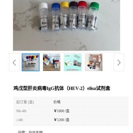
鸡戊型肝炎病毒IgG抗体（HEV-2）elisa试剂盒
起订量 (盒)
价格
96t-48t
￥
1800 /盒
≥48t
￥
1200 /盒
品牌：
白益生物