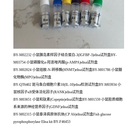
BY-M02232 小鼠胰岛素样因子结合蛋白-3(IGFBP-3)elisa试剂盒BY-
M03754 小鼠磷酸化α-羟恶唑丙酸(p-AMPA)elisa试剂盒
BY-M02024 小鼠组胺-N-转移酶(HNMT)elisa试剂盒BY-M01786 小鼠髓
化物酶(MPO)elisa试剂盒
BY-QT6402 斑马鱼白细胞介素10(IL-10)elisa检测试剂盒BY-M03934 小
鼠核因子κB受体活化因子(RANK)elisa试剂盒
BY-M03651 小鼠和肽素(Copeptin)elisa试剂盒BY-M01559 小鼠胶质细胞
系来源的神经营养因子(GDNF)elisa试剂盒
BY-M02315 小鼠泰泽病原体抗体(CP Ab)elisa试剂盒Fish glucose
pyrophosphorylase Elisa kit BY-F46453