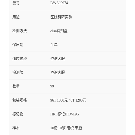
BY-AJ9974
货号
用途
医院科研实验
检测方法
elisa试剂盒
保质期
半年
适应物种
咨询客服
检测限
咨询客服
99
数量
包装规格
96T 1800元 48T 1200元
标记物
HRP标记HEV-IgG
样本
血清 血浆 组织 细胞