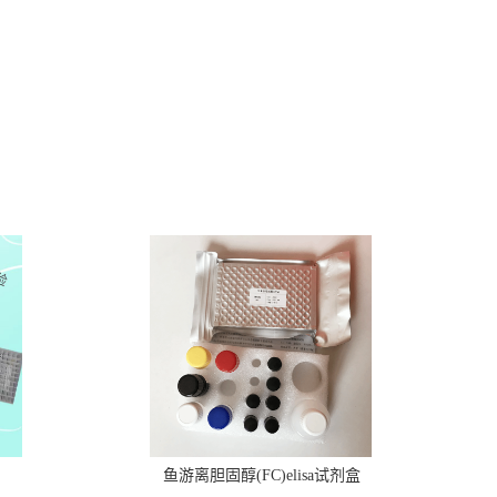
鱼游离胆固醇(FC)elisa试剂盒