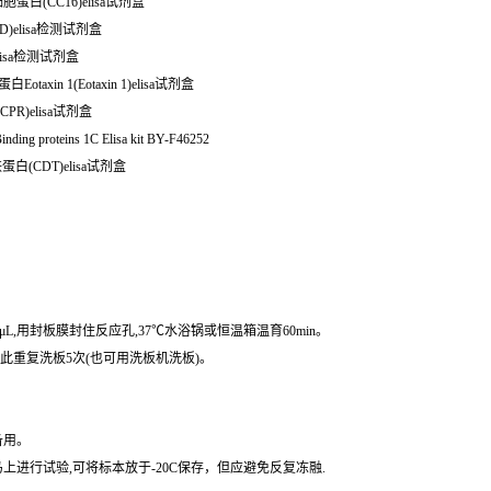
细胞蛋白(CC16)elisa试剂盒
D)elisa检测试剂盒
lisa检测试剂盒
axin 1(Eotaxin 1)elisa试剂盒
PR)elisa试剂盒
ng proteins 1C Elisa kit BY-F46252
蛋白(CDT)elisa试剂盒
μL,用封板膜封住反应孔,37℃水浴锅或恒温箱温育60min。
,如此重复洗板5次(也可用洗板机洗板)。
备用。
进行试验,可将标本放于-20C保存，但应避免反复冻融.