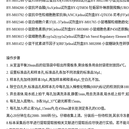
BY-M01244 小鼠S100钙结合蛋白A9(S100A9)elisa试剂盒BY-M02146 小鼠克拉拉
BY-M04266 小鼠抗坏血酸(AsA)elisa试剂盒BY-QT6856 牡蛎尿卟啉原脱羧酶(URO
BY-M03792 小鼠抗中性粒细胞胞浆抗体(ANCA)elisa试剂盒BY-QT6356 尼考(FF)e
BY-M02346 小鼠白细胞介素37(IL-37)elisa试剂盒BY-M01765 小鼠嗜酸粒细胞趋化蛋白Eot
BY-M03010 小鼠胆色素原(PBG)elisa试剂盒BY-M03680 小鼠细胞色素P450还原酶(C
BY-M03615 小鼠细胞色素cyp1a2(cyp1a2)elisa试剂盒Fish Sterol Regulatory Element Bindi
BY-M01452 小鼠干扰素调节因子3(IRF3)elisa试剂盒BY-M02098 小鼠糖缺失性转铁
操作步骤
1. 从室温平衡20min后的铝箔袋中取出所需板条,剩余板条用自封袋密封放回4℃。
2. 设置标准品孔和样本孔,标准品孔各加不同浓度的标准品50μL;
3. 样本孔先加待测样本10μL,再加样本稀释液40μL;空白孔不加。
4. 除空白孔外,标准品孔和样本孔中每孔加入辣根化物酶(HRP)标记的检测抗体100
5. 弃去液体,吸水纸上拍干,每孔加满洗涤液,静置1min,甩去洗涤液,吸水纸上拍干
6. 每孔加入底物A、B各50μL,37℃避光孵育15min。
7. 每孔加入终止液50μL,15min内,在450nm波长处测定各孔的OD值。
离心20分钟左右(2000- 3000转/分)。仔细收集上清。分装后一份待检测,其余冷冻
8.标本采集后尽早进行提取提取按相关文献进行提取后应尽快进行实验。若不能马上