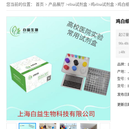
您当前的位置：
首页
>
产品展厅
>
elisa试剂盒
>
鸡elisa试剂盒
>
鸡白细胞
鸡白细胞
起订量 
96t-48t
≥48t
品牌：
产地：
型号：
货号：
发布日
更新日