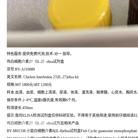
特色服务:提供免费代测,技术-对一 指导。
鸡白细胞介素27（IL-2）elisa试剂盒
货号:BY-AJ10089
英文名称:
Chicken Interleukin 27(IL-27)elisa kit
规格:96T 1800元/48T 1200元
样本:血清、血浆、细胞上清液、尿液、体液、灌洗液、脑脊髓、心房水、胸房水
保存条件:2~8*C,温度6摄氏度,有效期6个月。
检测波长:450nm
提示:我司ELISA检测试剂盒仅供科研实验，不得用于其他用途;使用前仔细阅读EL
鸡白细胞介素27（IL-2）elisa试剂盒
相关产品
BY-M01338 小鼠白细胞介素8(IL-8)elisa试剂盒Fish Cyclic guanosine monophosphate El