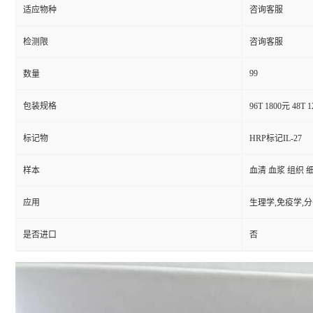
适应物种
咨询客服
检测限
咨询客服
99
数量
包装规格
96T 1800元 48T 
标记物
HRP标记IL-27
样本
血清 血浆 组织 
应用
生理学,免疫学,
是否进口
否