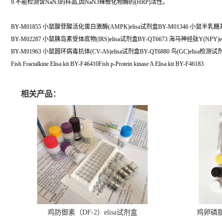
9.不能检测含NaN3的样品,因NaN3辣根化物酶的(HRP)活性。
BY-M01855 小鼠腺苷酸活化蛋白激酶(AMPK)elisa试剂盒BY-M01346 小鼠半乳糖凝集
BY-M02287 小鼠胰岛素受体底物(IRS)elisa试剂盒BY-QT6673 海马神经肽Y(NPY)
BY-M01963 小鼠圆环病毒抗体(CV-Ab)elisa试剂盒BY-QT6880 鸟(GC)elisa检测试
Fish Fractalkine Elisa kit BY-F46410Fish p-Protein kinase A Elisa kit BY-F46183
相关产品：
鸡防御素（DF-2）elisa试剂盒
鸡卵磷脂（