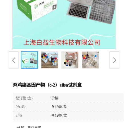
鸡鸡癌基因产物（c-2）elisa试剂盒
起订量 (盒)
价格
96t-48t
￥
1800 /盒
≥48t
￥
1200 /盒
品牌：
白益生物