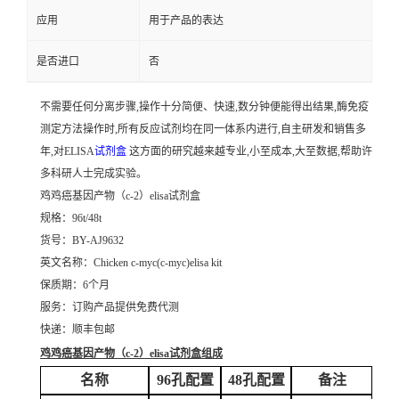
应用
用于产品的表达
是否进口
否
不需要任何分离步骤,操作十分简便、快速,数分钟便能得出结果,酶免疫
测定方法操作时,所有反应试剂均在同一体系内进行,自主研发和销售多
年,对ELISA
试剂盒
这方面的研究越来越专业,小至成本,大至数据,帮助许
多科研人士完成实验。
鸡鸡癌基因产物（c-2）elisa试剂盒
规格：96t/48t
货号：BY-AJ9632
英文名称：
Chicken c-myc(c-myc)elisa kit
保质期：6个月
服务：订购产品提供免费代测
快递：顺丰包邮
鸡鸡癌基因产物（c-2）elisa试剂盒
组成
名称
96孔配置
48孔配置
备注