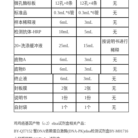
微孔酶标板
12孔×8条
12孔×4条
无
标准品
0.3mL*6管
0.3mL*6管
无
样本稀释液
6mL
3mL
无
检测抗体-HRP
10mL
5mL
无
按说明书进行
20×洗涤缓冲液
25mL
15mL
稀释
底物A
6mL
3mL
无
底物B
6mL
3mL
无
终止液
6mL
3mL
无
封板膜
2张
2张
无
说明书
1份
1份
无
自封袋
1个
1个
无
鸡鸡癌基因产物（c-2）elisa试剂盒
相关产品：
BY-QT7152 蟹DNA依赖蛋白激酶(DNA-PK)elisa检测试剂盒BY-M01716