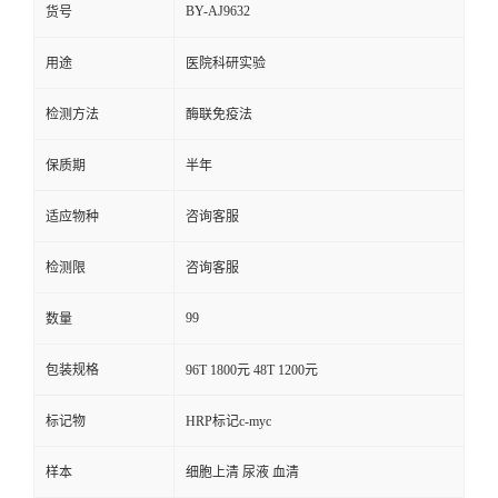
BY-AJ9632
货号
用途
医院科研实验
检测方法
酶联免疫法
保质期
半年
适应物种
咨询客服
检测限
咨询客服
99
数量
包装规格
96T 1800元 48T 1200元
标记物
HRP标记c-myc
样本
细胞上清 尿液 血清