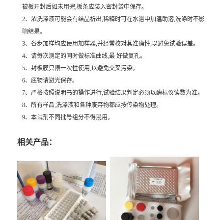
被板开封后如未用完,板条应装入密封袋中保存。
2、浓洗涤液可能会有结晶析出,稀释时可在水浴中加温助溶,洗涤时不影
响结果。
3、各步加样均应使用加样器,并经常校对其准确性,以避免试验误差。
4、请每次测定的同时做标准曲线,最 好做复孔。
5、封板膜只限一次性使用,以避免交叉污染。
6、底物请避光保存。
7、严格按照说明书的操作进行,试验结果判定必须以酶标仪读数为准。
8、所有样品,洗涤液和各种废弃物都应按传染物处理。
9、本试剂不同批号组分不得混用。
相关产品：