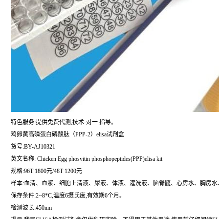
特色服务:提供免费代测,技术-对一 指导。
鸡卵黄高磷蛋白磷酸肽（PPP-2）elisa试剂盒
货号:BY-AJ10321
英文名称:
Chicken Egg phosvitin phosphopeptides(PPP)elisa kit
规格:96T 1800元/48T 1200元
样本:血清、血浆、细胞上清液、尿液、体液、灌洗液、脑脊髓、心房水、胸房水
保存条件:2~8*C,温度6摄氏度,有效期6个月。
检测波长:450nm