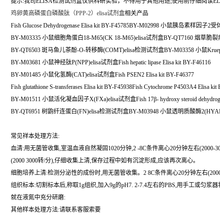
提示:我司ELISA检测试剂盒仅供科研实验，不得用于其他用途;使用前仔细阅读EL
鸡卵黄高磷蛋白磷酸肽（PPP-2）elisa试剂盒
相关产品
Fish Glucose Dehydrogenase Elisa kit BY-F45785BY-M02998 小鼠胰岛素样因子2
BY-M03335 小鼠细胞角蛋白18-M65(CK 18-M65)elisa试剂盒BY-QT7160 烟草脆
BY-QT6503 斑马鱼儿茶酚-O-转移酶(COMT)elisa检测试剂盒BY-M03358 小鼠Kruep
BY-M03681 小鼠神经肽P(NPP)elisa试剂盒Fish hepatic lipase Elisa kit BY-F46116
BY-M01485 小鼠化氢酶(CAT)elisa试剂盒Fish PSEN2 Elisa kit BY-F46377
Fish glutathione S-transferases Elisa kit BY-F45938Fish Cytochrome P4503A4 Elisa ki
BY-M01511 小鼠活化凝血因子X(FXa)elisa试剂盒Fish 17β- hydroxy steroid dehydrogenas
BY-QT6951 树鼩纤连蛋白(FN)elisa检测试剂盒BY-M03948 小鼠透明质酸酶2(HYAL
常见祥本处理方法:
血清:用无菌管收集,室温血液自然凝固1020分钟,2 -8C条件离心20分钟左右(200
(2000 3000转/分),仔细收集上清,保存过程中如有沉淀形成,应该再次离心。
细胞培养上清:检测分泌性的成份时,用无菌管收集。2 8C条件离心20分钟左右(200
组织标本:切割标本后,称取1g组织,加入9g的pH7. 2-7.4左右的PBS,用手工
就在液氮中充分研磨:
其他样本处理方法:请联系客服索要