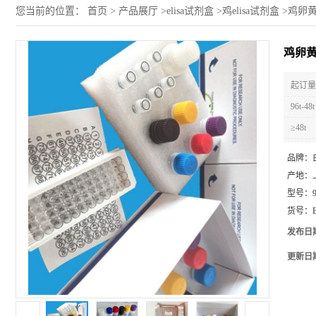
您当前的位置：
首页
>
产品展厅
>
elisa试剂盒
>
鸡elisa试剂盒
>
鸡卵黄
鸡卵黄
起订量 
96t-48t
≥48t
品牌：
产地：
型号：
货号：
发布日
更新日