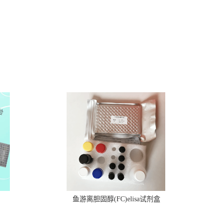
鱼游离胆固醇(FC)elisa试剂盒