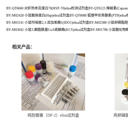
BY-QT6660 对虾热休克蛋白70(HSP-70)elisa检测试剂盒BY-QT6123 辣椒素(Capsaic
BY-M02428 小鼠触珠蛋白(Hap)elisa试剂盒BY-QT6680 狐狸甲状旁腺素(PTH)eli
BY-M03141 小鼠吲哚胺2,3-双加氧酶1(IDO1)elisa试剂盒BY-M02588 小鼠卵磷
BY-M03042 小鼠3-酮脂酰基CoA硫解酶(KCS)elisa试剂盒BY-M01786 小鼠髓化物酶
相关产品：
鸡防御素（DF-2）elisa试剂盒
鸡卵磷脂（