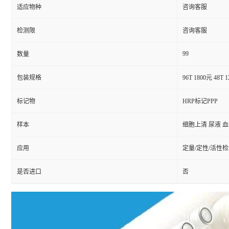
适应物种
咨询客服
检测限
咨询客服
99
数量
包装规格
96T 1800元 48T 
标记物
HRP标记PPP
样本
细胞上清 尿液 
应用
定量/定性/活性
是否进口
否