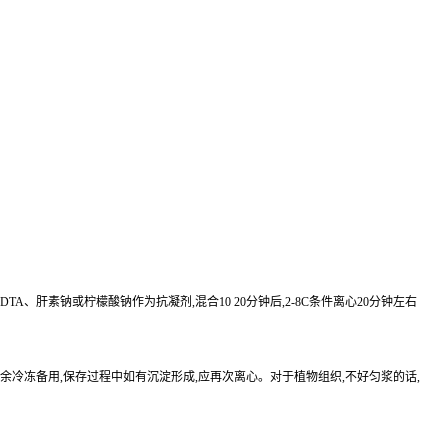
EDTA、肝素钠或柠檬酸钠作为抗凝剂,混合10 20分钟后,2-8C条件离心20分钟左右
待检测,其余冷冻备用,保存过程中如有沉淀形成,应再次离心。对于植物组织,不好匀浆的话,