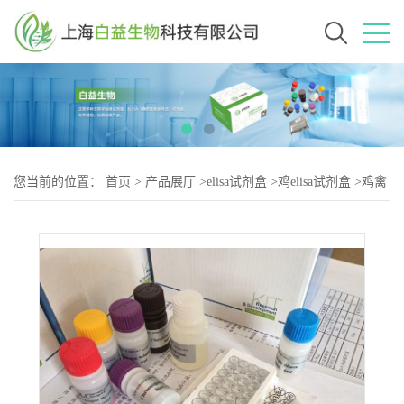
您当前的位置：
首页
>
产品展厅
>
elisa试剂盒
>
鸡elisa试剂盒
>
鸡禽
流感病毒H9亚型抗体（AIV-H9-2）elisa试剂盒