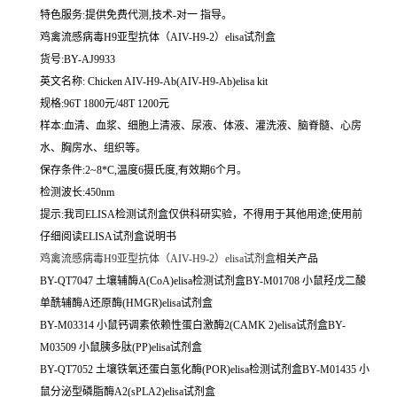
特色服务:提供免费代测,技术-对一 指导。
鸡禽流感病毒H9亚型抗体（AIV-H9-2）elisa试剂盒
货号:BY-AJ9933
英文名称:
Chicken AIV-H9-Ab(AIV-H9-Ab)elisa kit
规格:96T 1800元/48T 1200元
样本:血清、血浆、细胞上清液、尿液、体液、灌洗液、脑脊髓、心房
水、胸房水、组织等。
保存条件:2~8*C,温度6摄氏度,有效期6个月。
检测波长:450nm
提示:我司ELISA检测试剂盒仅供科研实验，不得用于其他用途;使用前
仔细阅读ELISA试剂盒说明书
鸡禽流感病毒H9亚型抗体（AIV-H9-2）elisa试剂盒
相关产品
BY-QT7047 土壤辅酶A(CoA)elisa检测试剂盒BY-M01708 小鼠羟戊二酸
单酰辅酶A还原酶(HMGR)elisa试剂盒
BY-M03314 小鼠钙调素依赖性蛋白激酶2(CAMK 2)elisa试剂盒BY-
M03509 小鼠胰多肽(PP)elisa试剂盒
BY-QT7052 土壤铁氧还蛋白氢化酶(POR)elisa检测试剂盒BY-M01435 小
鼠分泌型磷脂酶A2(sPLA2)elisa试剂盒