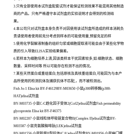
3.只有全部使用本试剂盒配套试剂才能保证检测效果不能混用其他制造
商的产品。只有严格遵守本试剂盒的实验说明才会得到的检测结
果。
4.本公司只对试剂盒本身负责不对因使用该试剂盒所造成的样本消耗负
责请使用者使用前充分考虑到样本的可能使用量,预留充足的样
5.使用化学裂解液制备的组织匀浆或细胞提取液可能会由于某些化学物
质的引入导致ELISA实验结果偏差。
6.若样本为细胞培养上清,因该类样本干扰因素较多,如:细胞状态、细胞
数量、采样时间等 所以可能存在检测不出的情况。
7.某些天然蛋白或重组蛋白,包括原核及真核重组蛋白,可能因为与本产
品所使用的检测抗体及捕获抗体不匹配,，而不被检测出。
Fish Jo-1 Elisa kit BY-F46129BY-M03650 小鼠p300转移酶(p300-
HAT)elisa试剂盒
BY-M03735 小鼠C-C趋化因子受体2(Ccrl2)elisa试剂盒Fish permeability
glycoprotein Elisa kit BY-F46375
BY-M02207 小鼠线粒体呼吸链复合物II(Complex II)elisa试剂盒BY-
M03587 小鼠亮氨酸脑啡肽(LEK)elisa试剂盒
BY-M01556 小鼠胶原II型抗体(CⅡ)elisa试剂盒BY-M01956 小鼠幽门螺