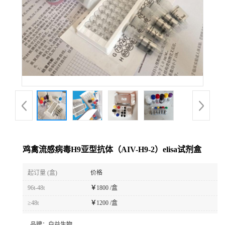
鸡禽流感病毒H9亚型抗体（AIV-H9-2）elisa试剂盒
起订量 (盒)
价格
96t-48t
￥
1800 /盒
≥48t
￥
1200 /盒
品牌：
白益生物