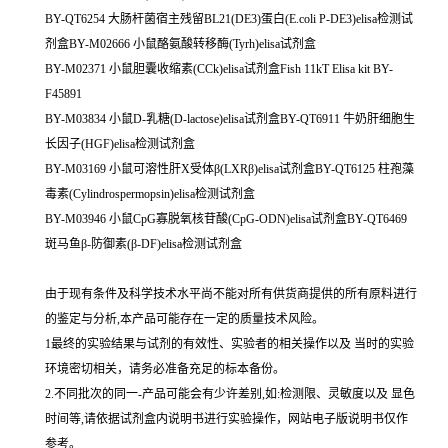
BY-QT6254 大肠杆菌宿主残留BL21(DE3)蛋白(E.coli P-DE3)elisa检测试
剂盒BY-M02666 小鼠酪氨酸转移酶(Tyrh)elisa试剂盒
BY-M02371 小鼠胆囊收缩素(CCk)elisa试剂盒Fish 11kT Elisa kit BY-
F45891
BY-M03834 小鼠D-乳糖(D-lactose)elisa试剂盒BY-QT6911 牛奶肝细胞生
长因子(HGF)elisa检测试剂盒
BY-M03169 小鼠可溶性肝X受体β(LXRβ)elisa试剂盒BY-QT6125 柱孢藻
毒素(Cylindrospermopsin)elisa检测试剂盒
BY-M03946 小鼠CpG寡脱氧核苷酸(CpG-ODN)elisa试剂盒BY-QT6469
斑马鱼β-防御素(β-DF)elisa检测试剂盒
由于现有条件及科学技术水平尚不能对所有供货商提供的所有原料进行
的鉴定与分析,本产品可能存在一定的质量技术风险。
1最终的实验结果与试剂的有效性、实验者的相关操作以及 当时的实验
环境密切相关，请务必准备充足的标本备份。
2.不同批次的同一-产品可能会有少许差别,如:检测限、灵敏度以及 显色
时间等,请依据试剂盒内说明书进行实验操作，网站电子版说明书仅作
参考。