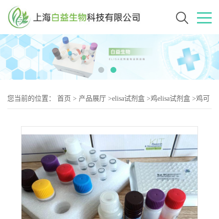
您当前的位置：
首页
>
产品展厅
>
elisa试剂盒
>
鸡elisa试剂盒
>
鸡可
溶性白细胞介素2受体（sIL-2）elisa试剂盒