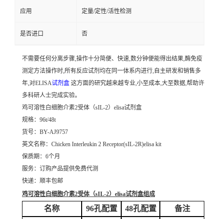
应用
定量/定性/活性检测
是否进口
否
不需要任何分离步骤,操作十分简便、快速,数分钟便能得出结果,酶免疫
测定方法操作时,所有反应试剂均在同一体系内进行,自主研发和销售多
年,对ELISA
试剂盒
这方面的研究越来越专业,小至成本,大至数据,帮助许
多科研人士完成实验。
鸡可溶性白细胞介素2受体（sIL-2）elisa试剂盒
规格：96t/48t
货号：BY-AJ9757
英文名称：
Chicken Interleukin 2 Receptor(sIL-2R)elisa kit
保质期：6个月
服务：订购产品提供免费代测
快递：顺丰包邮
鸡可溶性白细胞介素2受体（sIL-2）elisa试剂盒
组成
名称
96孔配置
48孔配置
备注