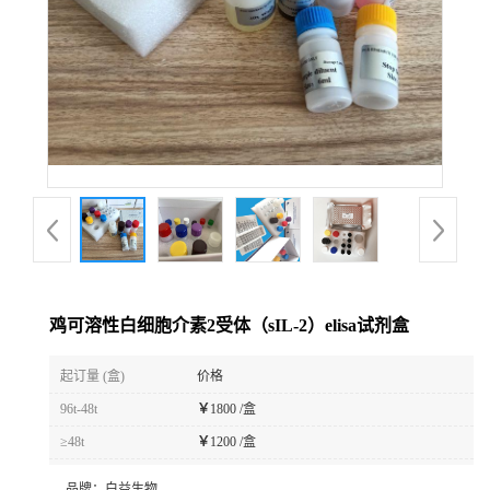
鸡可溶性白细胞介素2受体（sIL-2）elisa试剂盒
起订量 (盒)
价格
96t-48t
￥
1800 /盒
≥48t
￥
1200 /盒
品牌：
白益生物