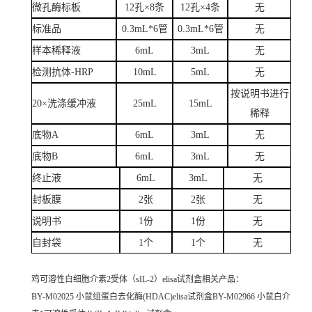
微孔酶标板
12孔×8条
12孔×4条
无
标准品
0.3mL*6管
0.3mL*6管
无
样本稀释液
6mL
3mL
无
检测抗体-HRP
10mL
5mL
无
按说明书进行
20×洗涤缓冲液
25mL
15mL
稀释
底物A
6mL
3mL
无
底物B
6mL
3mL
无
终止液
6mL
3mL
无
封板膜
2张
2张
无
说明书
1份
1份
无
自封袋
1个
1个
无
鸡可溶性白细胞介素2受体（sIL-2）elisa试剂盒
相关产品：
BY-M02025 小鼠组蛋白去化酶(HDAC)elisa试剂盒BY-M02966 小鼠白介