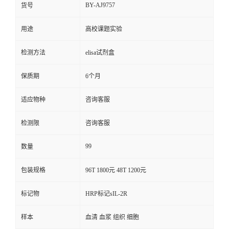
BY-AJ9757
货号
用途
高校课题实验
检测方法
elisa试剂盒
保质期
6个月
适应物种
咨询客服
检测限
咨询客服
99
数量
包装规格
96T 1800元 48T 1200元
标记物
HRP标记sIL-2R
样本
血清 血浆 组织 细胞