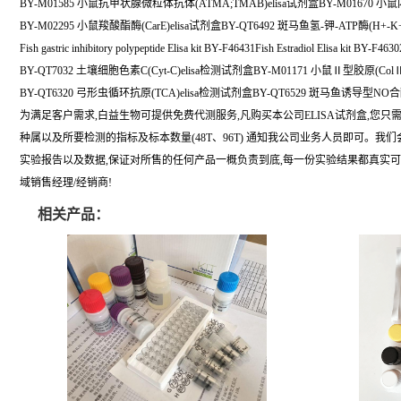
BY-M01585 小鼠抗甲状腺微粒体抗体(ATMA;TMAB)elisa试剂盒BY-M01670 小鼠
BY-M02295 小鼠羧酸酯酶(CarE)elisa试剂盒BY-QT6492 斑马鱼氢-钾-ATP酶(H+-K+
Fish gastric inhibitory polypeptide Elisa kit BY-F46431Fish Estradiol Elisa kit BY-F4630
BY-QT7032 土壤细胞色素C(Cyt-C)elisa检测试剂盒BY-M01171 小鼠Ⅱ型胶原(ColⅡ
BY-QT6320 弓形虫循环抗原(TCA)elisa检测试剂盒BY-QT6529 斑马鱼诱导型NO合酶
为满足客户需求,白益生物可提供免费代测服务,凡购买本公司ELISA试剂盒,您只
种属以及所要检测的指标及标本数量(48T、96T) 通知我公司业务人员即可。我
实验报告以及数据,保证对所售的任何产品一概负责到底,每一份实验结果都真实
域销售经理/经销商!
相关产品：