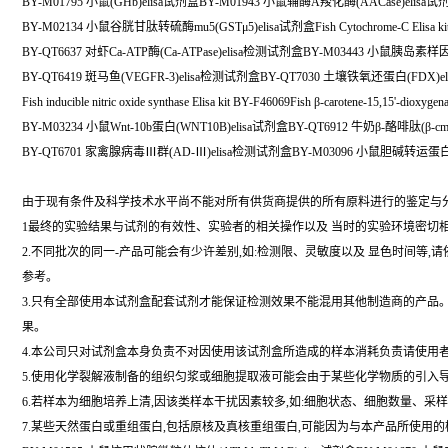
BY-M01795 小鼠(GHb)elisa试剂盒BY-M01943 小鼠辅酶A羧化酶(AACase)elisa试
BY-M02134 小鼠谷胱甘肽转硫酶mu5(GSTμ5)elisa试剂盒Fish Cytochrome-C Elisa kit
BY-QT6637 对虾Ca-ATP酶(Ca-ATPase)elisa检测试剂盒BY-M03443 小鼠胰岛素样
BY-QT6419 斑马鱼(VEGFR-3)elisa检测试剂盒BY-QT7030 土壤铁氧还蛋白(FDX)
Fish inducible nitric oxide synthase Elisa kit BY-F46069Fish β-carotene-15,15'-dioxygen
BY-M03234 小鼠Wnt-10b蛋白(WNT10B)elisa试剂盒BY-QT6912 牛奶β-酪啡肽(β-c
BY-QT6701 家禽腺病毒Ⅲ群(AD-Ⅲ)elisa检测试剂盒BY-M03096 小鼠胆碱转运蛋白
由于现有条件及科学技术水平尚不能对所有供货商提供的所有原料进行的鉴定与
1最终的实验结果与试剂的有效性、实验者的相关操作以及 当时的实验环境密切
2.不同批次的同一-产品可能会有少许差别,如:检测限、灵敏度以及 显色时间等
参考。
3.只有全部使用本试剂盒配套试剂才能保证检测效果不能混用其他制造商的产品
果。
4.本公司只对试剂盒本身负责不对因使用该试剂盒所造成的样本消耗负责请使用
5.使用化学裂解液制备的组织匀浆或细胞提取液可能会由于某些化学物质的引入导致
6.若样本为细胞培养上清,因该类样本干扰因素较多,如:细胞状态、细胞数量、采
7.某些天然蛋白或重组蛋白,包括原核及真核重组蛋白,可能因为与本产品所使用