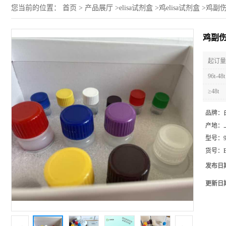
您当前的位置：
首页
>
产品展厅
>
elisa试剂盒
>
鸡elisa试剂盒
>
鸡副伤
鸡副伤
起订量 
96t-48t
≥48t
品牌：
产地：
型号：
货号：
发布日
更新日