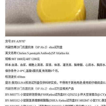
货号:BY-AJ9787
鸡副伤寒沙门氏菌抗体（SP Ab-2）elisa试剂盒
英文名称:
Chicken S.paratyphi Antibody(SP Ab)elisa kit
规格:96T 1800元/48T 1200元
样本:血清、血浆、细胞上清液、尿液、体液、灌洗液、脑脊髓、心房水、胸房水
保存条件:2~8*C,温度6摄氏度,有效期6个月。
检测波长:450nm
提示:我司ELISA检测试剂盒仅供科研实验，不得用于其他用途;使用前仔细阅读EL
鸡副伤寒沙门氏菌抗体（SP Ab-2）elisa试剂盒
相关产品
BY-M03771 小鼠促卵泡受体(FSHR)elisa试剂盒BY-QT6252 β-伴大豆球蛋白(β-CY
BY-M03312 小鼠脱氢表雄酮硫酸酯(DHEA-S)elisa试剂盒BY-M02847 小鼠TTC-脱氢