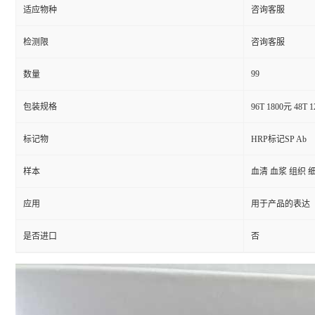
适应物种
咨询客服
检测限
咨询客服
99
数量
包装规格
96T 1800元 48T 
标记物
HRP标记SP Ab
样本
血清 血浆 组织 
应用
用于产品的表达
是否进口
否