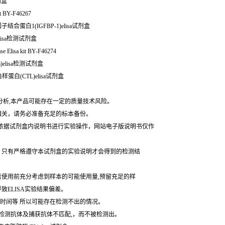
剂盒
 BY-F46267
因子结合蛋白1(IGFBP-1)elisa试剂盒
elisa检测试剂盒
ase Elisa kit BY-F46274
m)elisa检测试剂盒
样蛋白(CTL)elisa试剂盒
分析,本产品可能存在一定的质量技术风险。
相关，请务必准备充足的标本备份。
,请依据试剂盒内说明书进行实验操作，网站电子版说明书仅作
。只有严格遵守本试剂盒的实验说明才会得到的检测结
者使用前充分考虑到样本的可能使用量,预留充足的样
ELISA实验结果偏差。
样时间等 所以可能存在检测不出的情况。
的检测抗体及捕获抗体不匹配,，而不被检测出。