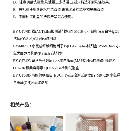
D、注意调整洗液量,洗液量过多将溢出,过少将达不到洗涤效果。
E、关机前使用蒸馏水冲洗管道,避免洗液的结晶物堵塞管道。
F、不同种试剂盒的洗液严禁混合使用。
BY-QT6781 猫(AGT)elisa检测试剂盒BY-M01646 小鼠卵清蛋白特IgG1
抗体(OVA-sIgG1)elisa试剂盒
BY-M02553 小鼠成纤维细胞因子15(FGF-15)elisa试剂盒BY-M03429 小
鼠类固醇异构酶(KSI)elisa试剂盒
BY-QT6423 斑马鱼丝裂原活化蛋白激酶(MAPK)elisa检测试剂盒BY-
QT6216 赭曲霉毒素A(OTA)elisa检测试剂盒
BY-QT6885 鸟解偶联蛋白 1(UCP 1)elisa检测试剂盒BY-M04020 小鼠羟
自由基(OH)elisa试剂盒
相关产品：