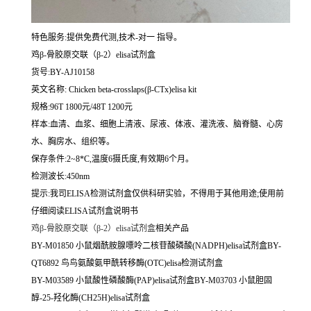
特色服务:提供免费代测,技术-对一 指导。
鸡β-骨胶原交联（β-2）elisa试剂盒
货号:BY-AJ10158
英文名称:
Chicken beta-crosslaps(β-CTx)elisa kit
规格:96T 1800元/48T 1200元
样本:血清、血浆、细胞上清液、尿液、体液、灌洗液、脑脊髓、心房
水、胸房水、组织等。
保存条件:2~8*C,温度6摄氏度,有效期6个月。
检测波长:450nm
提示:我司ELISA检测试剂盒仅供科研实验，不得用于其他用途;使用前
仔细阅读ELISA试剂盒说明书
鸡β-骨胶原交联（β-2）elisa试剂盒
相关产品
BY-M01850 小鼠烟酰胺腺嘌呤二核苷酸磷酸(NADPH)elisa试剂盒BY-
QT6892 鸟鸟氨酸氨甲酰转移酶(OTC)elisa检测试剂盒
BY-M03589 小鼠酸性磷酸酶(PAP)elisa试剂盒BY-M03703 小鼠胆固
醇-25-羟化酶(CH25H)elisa试剂盒