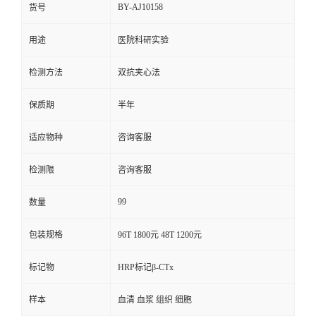
BY-AJ10158
货号
用途
医院科研实验
检测方法
双抗夹心法
保质期
半年
适应物种
咨询客服
检测限
咨询客服
99
数量
包装规格
96T 1800元 48T 1200元
标记物
HRP标记β-CTx
样本
血清 血浆 组织 细胞