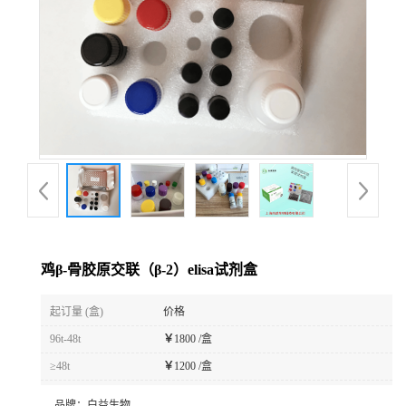
鸡β-骨胶原交联（β-2）elisa试剂盒
起订量 (盒)
价格
96t-48t
￥
1800 /盒
≥48t
￥
1200 /盒
品牌：
白益生物