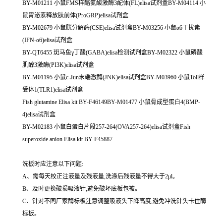
BY-M01211 小鼠FMS样酪氨酸激酶3配体(FL)elisa试剂盒BY-M04114 小
鼠胃泌素释放肽前体(ProGRP)elisa试剂盒
BY-M02679 小鼠胱分解酶(CSE)elisa试剂盒BY-M03256 小鼠α6干扰素
(IFN-α6)elisa试剂盒
BY-QT6455 斑马鱼γ丁酸(GABA)elisa检测试剂盒BY-M02322 小鼠磷酸
肌醇3激酶(PI3K)elisa试剂盒
BY-M01195 小鼠c-Jun末端激酶(JNK)elisa试剂盒BY-M03960 小鼠Toll样
受体1(TLR1)elisa试剂盒
Fish glutamine Elisa kit BY-F46149BY-M01477 小鼠骨成型蛋白4(BMP-
4)elisa试剂盒
BY-M02183 小鼠白蛋白片段257-264(OVA257-264)elisa试剂盒Fish
superoxide anion Elisa kit BY-F45887
洗板时应注意以下问题:
A、需每天校正注液量及残液量,洗涤后残液量不得大于2μl。
B、及时更换破损吸液针,避免破坏底板包被。
C、针对不同厂家酶标板注意调整吸液头下降高度,避免冲洗针头卡住酶
标板。