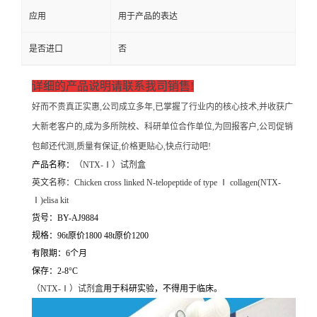
应用
用于产品的表达
是否进口
否
详细的产品说明请联系我司销售!
好而不贵真正实惠,公司成立多年,已掌握了行业内的核心技术,并收获广
大新老客户的,成为多所院校、科研单位合作单位,为回报客户,公司促销
包邮还代测,质量有保证,价格更贴心,快点行动吧!
产品名称：
（
NTX-Ⅰ）试剂盒
英文名称：
Chicken cross linked N-telopeptide of type Ⅰ collagen(NTX-
Ⅰ)elisa kit
货号：BY-AJ9884
规格：96t原价1800 48t原价1200
有限期：6个月
保存：2-8°C
（
NTX-Ⅰ）试剂盒
用于科研实验，不得用于临床。