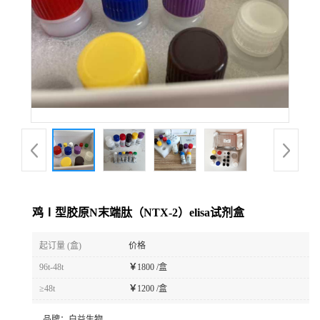
鸡Ⅰ型胶原N末端肽（NTX-2）elisa试剂盒
起订量 (盒)
价格
96t-48t
￥
1800 /盒
≥48t
￥
1200 /盒
品牌：
白益生物