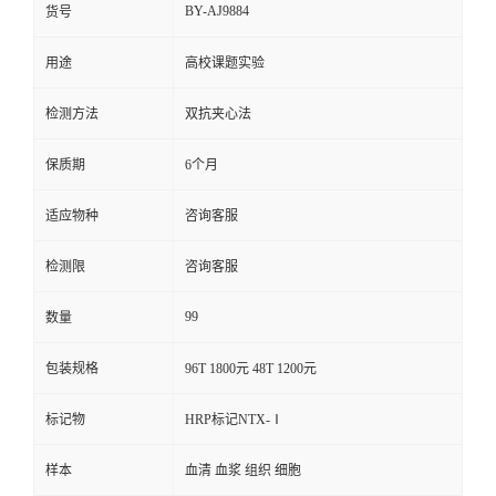
BY-AJ9884
货号
用途
高校课题实验
检测方法
双抗夹心法
保质期
6个月
适应物种
咨询客服
检测限
咨询客服
99
数量
包装规格
96T 1800元 48T 1200元
标记物
HRP标记NTX-Ⅰ
样本
血清 血浆 组织 细胞