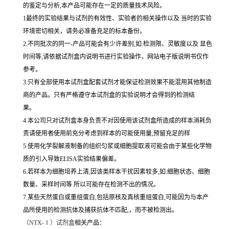
的鉴定与分析,本产品可能存在一定的质量技术风险。
1最终的实验结果与试剂的有效性、实验者的相关操作以及 当时的实验
环境密切相关，请务必准备充足的标本备份。
2.不同批次的同一-产品可能会有少许差别,如:检测限、灵敏度以及 显色
时间等,请依据试剂盒内说明书进行实验操作，网站电子版说明书仅作
参考。
3.只有全部使用本试剂盒配套试剂才能保证检测效果不能混用其他制造
商的产品。只有严格遵守本试剂盒的实验说明才会得到的检测结
果。
4.本公司只对试剂盒本身负责不对因使用该试剂盒所造成的样本消耗负
责请使用者使用前充分考虑到样本的可能使用量,预留充足的样
5.使用化学裂解液制备的组织匀浆或细胞提取液可能会由于某些化学物
质的引入导致ELISA实验结果偏差。
6.若样本为细胞培养上清,因该类样本干扰因素较多,如:细胞状态、细胞
数量、采样时间等 所以可能存在检测不出的情况。
7.某些天然蛋白或重组蛋白,包括原核及真核重组蛋白,可能因为与本产
品所使用的检测抗体及捕获抗体不匹配,，而不被检测出。
（
NTX-Ⅰ）试剂盒
相关产品：