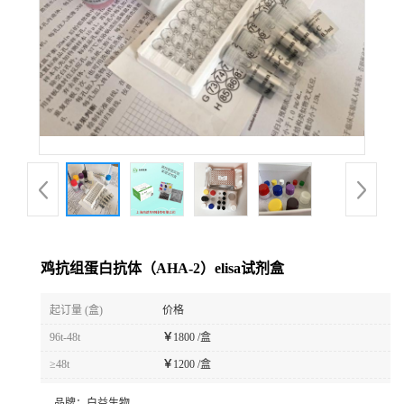
鸡抗组蛋白抗体（AHA-2）elisa试剂盒
起订量 (盒)
价格
96t-48t
￥
1800 /盒
≥48t
￥
1200 /盒
品牌：
白益生物