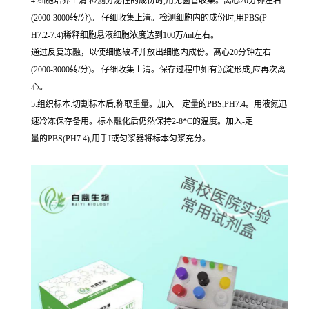
4.细胞培养上清:检测分泌性的成份时,用无菌管收集。离心20分钟左右
(2000-3000转/分)。 仔细收集上清。检测细胞内的成份时,用PBS(P
H7.2-7.4)稀释细胞悬液细胞浓度达到100万/ml左右。
通过反复冻融，以使细胞破坏并放出细胞内成份。离心20分钟左右
(2000-3000转/分)。 仔细收集上清。保存过程中如有沉淀形成,应再次离
心。
5.组织标本:切割标本后,称取重量。加入一定量的PBS,PH7.4。用液氮迅
速冷冻保存备用。标本融化后仍然保持2-8*C的温度。加入-定
量的PBS(PH7.4),用手I或匀浆器将标本匀浆充分。