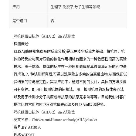
应用
生理学,免疫学,分子生物等领域
是否进口
否
鸡抗组蛋白抗体（AHA-2）elisa试剂盒
检测概述:
ELISA(酶联接免疫吸附反应分析)是以免疫学反应为基础，将抗原、抗
体的特反应与酶对底物的催化作用相结台起来的一种敏感性很高的实验
技术。由于抗原、抗体的反应在一种固相载体聚苯微量滴定板的孔中进
行,每加入-种试剂孵育后,可通过洗涤除去多余的游离反应物,从而保证试
验结果的特与稳定性。实际应用中，通过不同的设计，具体的方法步骤
可有多种。即:用于检测抗体的间接法、用于检测抗原的双抗体夹心法
以及用于检测小分子抗原或半抗原的抗原竞争法等等。目前我们对客户
提供比较常用的ELISA双抗体夹心法及ELISA间接法服务。
鸡抗组蛋白抗体（AHA-2）elisa试剂盒
英文名称：
Chicken anti-Histone antibody(AHA)elisa kit
货号:BY-AJ10170
规格:48T/96T