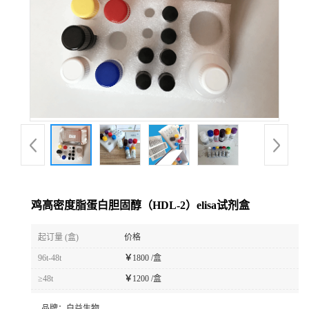
鸡高密度脂蛋白胆固醇（HDL-2）elisa试剂盒
起订量 (盒)
价格
96t-48t
￥
1800 /盒
≥48t
￥
1200 /盒
品牌：
白益生物