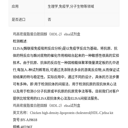
应用
生理学,免疫学,分子生物等领域
是否进口
否
鸡高密度脂蛋白胆固醇（HDL-2）elisa试剂盒
检测概述:
ELISA(酶联接免疫吸附反应分析)是以免疫学反应为基础，将抗原、抗
体的特反应与酶对底物的催化作用相结台起来的一种敏感性很高的实验
技术。由于抗原、抗体的反应在一种固相载体聚苯微量滴定板的孔中进
行,每加入-种试剂孵育后,可通过洗涤除去多余的游离反应物,从而保证试
验结果的特与稳定性。实际应用中，通过不同的设计，具体的方法步骤
可有多种。即:用于检测抗体的间接法、用于检测抗原的双抗体夹心法
以及用于检测小分子抗原或半抗原的抗原竞争法等等。目前我们对客户
提供比较常用的ELISA双抗体夹心法及ELISA间接法服务。
鸡高密度脂蛋白胆固醇（HDL-2）elisa试剂盒
英文名称：
Chicken high-density-lipoprotein cholesterol(HDL-C)elisa kit
货号:BY-AJ9618
规格:48T/96T