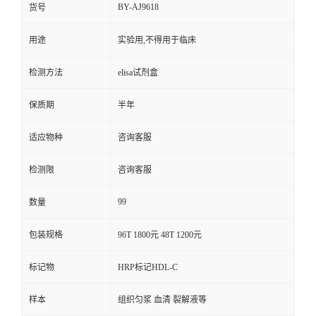
BY-AJ9618
货号
用途
实验用,不得用于临床
检测方法
elisa试剂盒
保质期
半年
适应物种
咨询客服
检测限
咨询客服
99
数量
包装规格
96T 1800元 48T 1200元
标记物
HRP标记HDL-C
样本
组织匀浆 血清 裂解液等