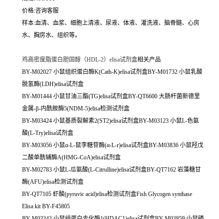
价格:咨询客服
样本:血清、血浆、细胞上清液、尿液、体液、灌洗液、脑脊髓、心房
水、胸房水、组织等。
鸡高密度脂蛋白胆固醇（HDL-2）elisa试剂盒
相关产品
BY-M02027 小鼠组织蛋白酶K(Cath-K)elisa试剂盒BY-M01732 小鼠乳酸
脱氢酶(LDH)elisa试剂盒
BY-M01444 小鼠甘油三酯(TG)elisa试剂盒BY-QT6600 大肠杆菌新德里
金属-β-内酰胺酶5(NDM-5)elisa检测试剂盒
BY-M03424 小鼠基质裂解素2(ST2)elisa试剂盒BY-M03123 小鼠L-色氨
酸(L-Try)elisa试剂盒
BY-M03056 小鼠α-L-鼠李糖苷酶(α-L-r)elisa试剂盒BY-M03836 小鼠羟戊
二酸单酰辅酶A(HMG-CoA)elisa试剂盒
BY-M02783 小鼠L-瓜氨酸(L-Citrulline)elisa试剂盒BY-QT7162 岩藻糖甘
酶(AFU)elisa检测试剂盒
BY-QT7105 虾酸(pyruvic acid)elisa检测试剂盒Fish Glycogen synthase
Elisa kit BY-F45805
BY-M03342 小鼠组蛋白去化酶1(HDAC1)elisa试剂盒BY-M03859 小鼠硒