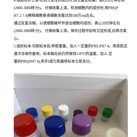
4.细胞培养上清:检测分泌性的成份时,用无菌管收集。离心20分钟左右
(2000-3000转/分)。 仔细收集上清。检测细胞内的成份时,用PBS(P
H7.2-7.4)稀释细胞悬液细胞浓度达到100万/ml左右。
通过反复冻融，以使细胞破坏并放出细胞内成份。离心20分钟左右
(2000-3000转/分)。 仔细收集上清。保存过程中如有沉淀形成,应再次离
心。
5.组织标本:切割标本后,称取重量。加入一定量的PBS,PH7.4。用液氮迅
速冷冻保存备用。标本融化后仍然保持2-8*C的温度。加入-定
量的PBS(PH7.4),用手I或匀浆器将标本匀浆充分。