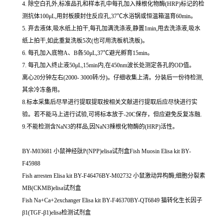
4. 除空白孔外,标准品孔和样本孔中每孔加入辣根化物酶(HRP)标记的检
测抗体100μL,用封板膜封住反应孔,37℃水浴锅或恒温箱温育60min。
5. 弃去液体,吸水纸上拍干,每孔加满洗涤液,静置1min,甩去洗涤液,吸水
纸上拍干,如此重复洗板5次(也可用洗板机洗板)。
6. 每孔加入底物A、B各50μL,37℃避光孵育15min。
7. 每孔加入终止液50μL,15min内,在450nm波长处测定各孔的OD值。
离心20分钟左右(2000- 3000转/分)。仔细收集上清。分装后一份待检测,
其余冷冻备用。
8.标本采集后尽早进行提取提取按相关文献进行提取后应尽快进行实
验。若不能马上进行试验,可将标本放于-20C保存，但应避免反复冻融.
9.不能检测含NaN3的样品,因NaN3辣根化物酶的(HRP)活性。
BY-M03681 小鼠神经肽P(NPP)elisa试剂盒Fish Muosin Elisa kit BY-
F45988
Fish arresten Elisa kit BY-F46476BY-M02732 小鼠激动异构酶;细胞分裂素
MB(CKMB)elisa试剂盒
Fish Na+Ca+2exchanger Elisa kit BY-F46370BY-QT6849 猫转化生长因子
β1(TGF-β1)elisa检测试剂盒