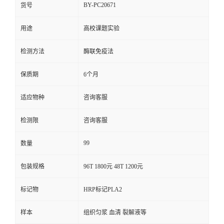
BY-PC20671
货号
用途
高校课题实验
检测方法
酶联免疫法
保质期
6个月
适应物种
咨询客服
检测限
咨询客服
99
数量
包装规格
96T 1800元 48T 1200元
标记物
HRP标记PLA2
样本
组织匀浆 血清 裂解液等