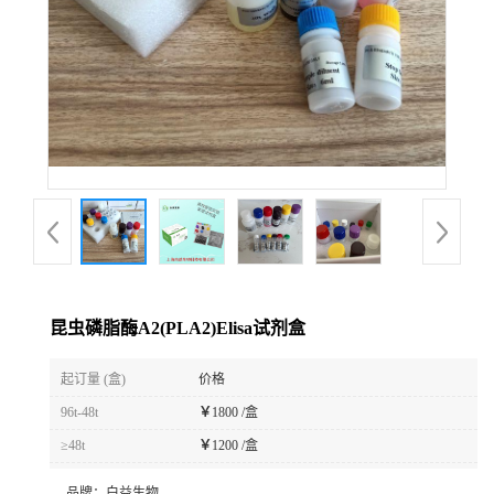
昆虫磷脂酶A2(PLA2)Elisa试剂盒
起订量 (盒)
价格
96t-48t
￥
1800 /盒
≥48t
￥
1200 /盒
品牌：
白益生物