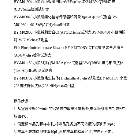
BY-M01904 小鼠血小板第四因子(PF4)elisa试剂盒BY-QT6847 猫
(CDV)elisa检测试剂盒
BY-M03028 小鼠磷酸化信号传感器和转录3(pstat3)elisa试剂盒BY-
M01939 小鼠胆碱(ACH)elisa试剂盒
BY-M02800 小鼠载脂蛋白C1(APOC1)elisa试剂盒BY-M03480 小鼠明胶
酶IV(GIV)elisa试剂盒
Fish Phosphofructokinase Elisa kit BY-F45750BY-QT6928 苹果茎沟病毒
(ASGV)elisa检测试剂盒
BY-M01159 小鼠5吲哚(5-HIAA)elisa试剂盒BY-QT6831 猫弓形虫抗体
(Tox-Ab)elisa检测试剂盒
BY-M03702 小鼠旋毛虫抗体(Trichinella-Ab)elisa试剂盒BY-M03177 小鼠
28S抗核糖体抗体(28S rRN)elisa试剂盒
操作步骤
1. 从室温平衡20min后的铝箔袋中取出所需板条,剩余板条用自封袋密封
放回4℃。
2. 设置标准品孔和样本孔,标准品孔各加不同浓度的标准品50μL;
3. 样本孔先加待测样本10μL,再加样本稀释液40μL;空白孔不加。