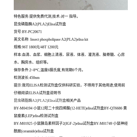
特色服务:提供免费代测,技术-对一 指导。
昆虫磷脂酶A2(PLA2)Elisa试剂盒
货号:BY-PC20671
英文名称:
Insect phospholipase A2(PLA2)elisa kit
规格:96T 1800元/48T 1200元
样本:血清、血浆、细胞上清液、尿液、体液、灌洗液、脑脊髓、心房
水、胸房水、组织等。
保存条件:2~8*C,温度6摄氏度,有效期6个月。
检测波长:450nm
提示:我司ELISA检测试剂盒仅供科研实验，不得用于其他用途;使用前
仔细阅读ELISA试剂盒说明书
昆虫磷脂酶A2(PLA2)Elisa试剂盒
相关产品
BY-M04194 小鼠12羟二十烷四烯酸(12-HETE)elisa试剂盒BY-QT6686 黄
鼠瘦素(LEP)elisa检测试剂盒
BY-M01925 小鼠胰岛素样因子2(IGF-2)elisa试剂盒BY-M01749 小鼠神经
酰胺(ceramide)elisa试剂盒