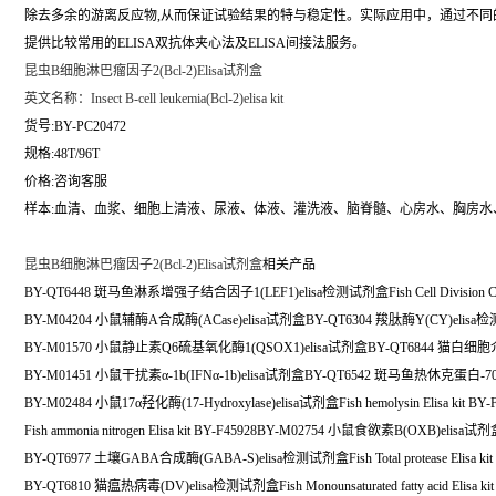
除去多余的游离反应物,从而保证试验结果的特与稳定性。实际应用中，通过不
提供比较常用的ELISA双抗体夹心法及ELISA间接法服务。
昆虫B细胞淋巴瘤因子2(Bcl-2)Elisa试剂盒
英文名称：
Insect B-cell leukemia(Bcl-2)elisa kit
货号:BY-PC20472
规格:48T/96T
价格:咨询客服
样本:血清、血浆、细胞上清液、尿液、体液、灌洗液、脑脊髓、心房水、胸房水
昆虫B细胞淋巴瘤因子2(Bcl-2)Elisa试剂盒
相关产品
BY-QT6448 斑马鱼淋系增强子结合因子1(LEF1)elisa检测试剂盒Fish Cell Division Cycle Pr
BY-M04204 小鼠辅酶A合成酶(ACase)elisa试剂盒BY-QT6304 羧肽酶Y(CY)elis
BY-M01570 小鼠静止素Q6硫基氧化酶1(QSOX1)elisa试剂盒BY-QT6844 猫白细胞介素
BY-M01451 小鼠干扰素α-1b(IFNα-1b)elisa试剂盒BY-QT6542 斑马鱼热休克蛋白-70
BY-M02484 小鼠17α羟化酶(17-Hydroxylase)elisa试剂盒Fish hemolysin Elisa kit BY-
Fish ammonia nitrogen Elisa kit BY-F45928BY-M02754 小鼠食欲素B(OXB)elisa试
BY-QT6977 土壤GABA合成酶(GABA-S)elisa检测试剂盒Fish Total protease Elisa kit 
BY-QT6810 猫瘟热病毒(DV)elisa检测试剂盒Fish Monounsaturated fatty acid Elisa kit