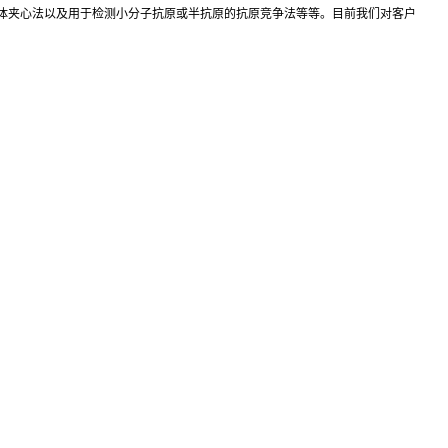
抗体夹心法以及用于检测小分子抗原或半抗原的抗原竞争法等等。目前我们对客户