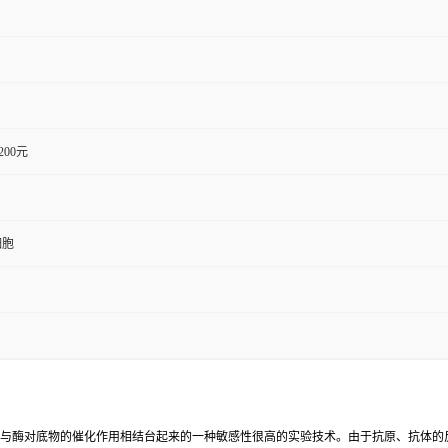
1200元
细胞
反应与酶对底物的催化作用相结台起来的一种敏感性很高的实验技术。由于抗原、抗体的