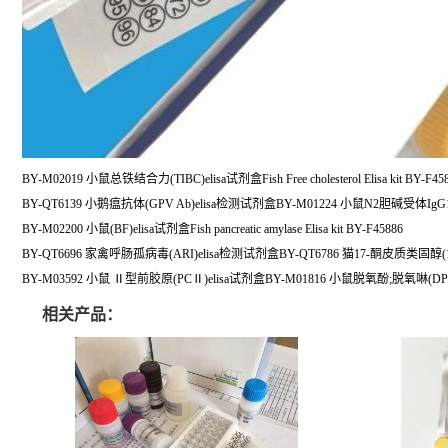
BY-M02019 小鼠总铁结合力(TIBC)elisa试剂盒Fish Free cholesterol Elisa kit BY-F45
BY-QT6139 小鹅瘟抗体(GPV Ab)elisa检测试剂盒BY-M01224 小鼠N2胆碱受体IgG1(N
BY-M02200 小鼠(BF)elisa试剂盒Fish pancreatic amylase Elisa kit BY-F45886
BY-QT6696 家禽呼肠孤病毒(ARI)elisa检测试剂盒BY-QT6786 猫17-酮皮质类固醇(1
BY-M03592 小鼠 Ⅱ型前胶原(PCⅡ)elisa试剂盒BY-M01816 小鼠脱氧酚;脱氧啉(DPD
相关产品：