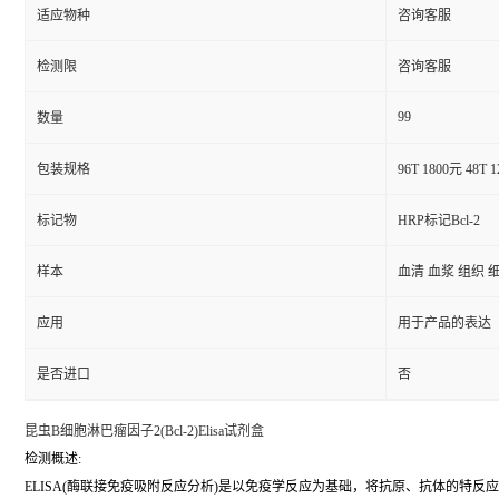
适应物种
咨询客服
检测限
咨询客服
99
数量
包装规格
96T 1800元 48T 
标记物
HRP标记Bcl-2
样本
血清 血浆 组织 
应用
用于产品的表达
是否进口
否
昆虫B细胞淋巴瘤因子2(Bcl-2)Elisa试剂盒
检测概述:
ELISA(酶联接免疫吸附反应分析)是以免疫学反应为基础，将抗原、抗体的特