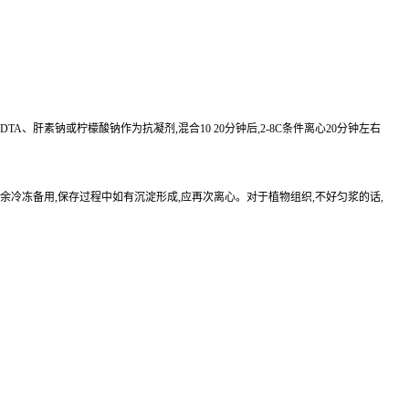
EDTA、肝素钠或柠檬酸钠作为抗凝剂,混合10 20分钟后,2-8C条件离心20分钟左右
待检测,其余冷冻备用,保存过程中如有沉淀形成,应再次离心。对于植物组织,不好匀浆的话,