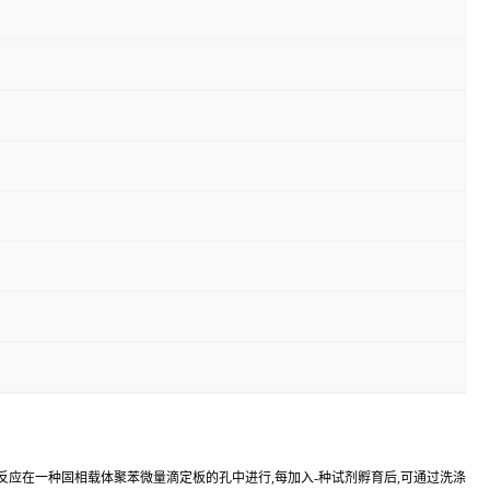
反应在一种固相载体聚苯微量滴定板的孔中进行,每加入-种试剂孵育后,可通过洗涤