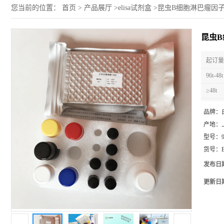
您当前的位置：
首页
>
产品展厅
>
elisa试剂盒
>
昆虫B细胞淋巴瘤因子2(B
昆虫B细
起订量 
96t-48t
≥48t
品牌：
产地：
型号：
货号：
发布日
更新日