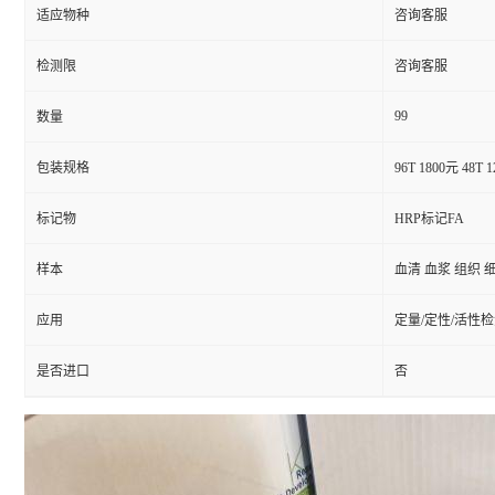
适应物种
咨询客服
检测限
咨询客服
99
数量
包装规格
96T 1800元 48T 
标记物
HRP标记FA
样本
血清 血浆 组织 
应用
定量/定性/活性
是否进口
否