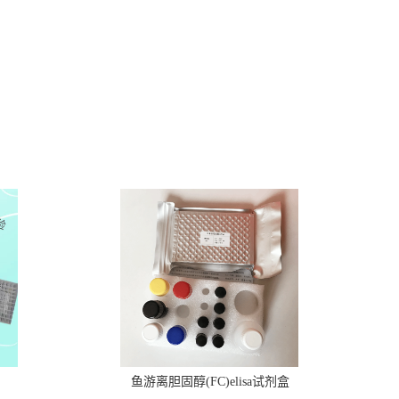
鱼游离胆固醇(FC)elisa试剂盒