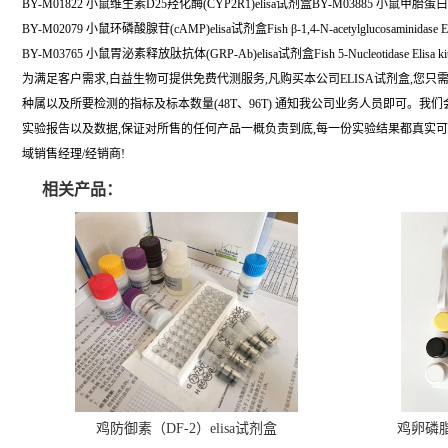
BY-M01822 小鼠维生素D25羟化酶(CYP2R1)elisa试剂盒BY-M03885 小鼠甲胎蛋白异
BY-M02079 小鼠环磷酸腺苷(cAMP)elisa试剂盒Fish β-1,4-N-acetylglucosaminidase Elis
BY-M03765 小鼠胃泌素释放肽抗体(GRP-Ab)elisa试剂盒Fish 5-Nucleotidase Elisa kit
为满足客户需求,白益生物可提供免费代测服务,凡购买本公司ELISA试剂盒,您只
种属以及所要检测的指标及标本数量(48T、96T) 通知我公司业务人员即可。我
实验报告以及数据,保证对所售的任何产品一概负责到底,每一份实验结果都真实
域销售经理/经销商!
相关产品：
鸡防御素（DF-2）elisa试剂盒
鸡卵磷脂（