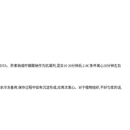
EDTA、肝素钠或柠檬酸钠作为抗凝剂,混合10 20分钟后,2-8C条件离心20分钟左右
待检测,其余冷冻备用,保存过程中如有沉淀形成,应再次离心。对于植物组织,不好匀浆的话,