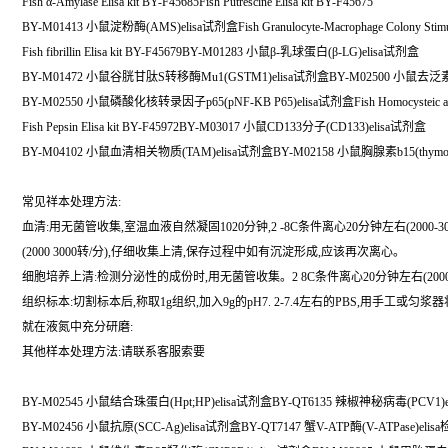
Fish α-Amylase Elisa kit BY-F45685Fish Putrescine Elisa kit BY-F45675
BY-M01413 小鼠淀粉酶(AMS)elisa试剂盒Fish Granulocyte-Macrophage Colony Stimulati
Fish fibrillin Elisa kit BY-F45679BY-M01283 小鼠β-乳球蛋白(β-LG)elisa试剂盒
BY-M01472 小鼠谷胱甘肽S转移酶Mu1(GSTM1)elisa试剂盒BY-M02500 小鼠去泛素
BY-M02550 小鼠磷酸化核转录因子p65(pNF-KB P65)elisa试剂盒Fish Homocysteic acid E
Fish Pepsin Elisa kit BY-F45972BY-M03017 小鼠CD133分子(CD133)elisa试剂盒
BY-M04102 小鼠血清相关物质(TAM)elisa试剂盒BY-M02158 小鼠胸腺素b15(thymosi
常见祥本处理方法:
血清:用无菌管收集,室温血液自然凝固1020分钟,2 -8C条件离心20分钟左右(200
(2000 3000转/分),仔细收集上清,保存过程中如有沉淀形成,应该再次离心。
细胞培养上清:检测分泌性的成份时,用无菌管收集。2 8C条件离心20分钟左右(200
组织标本:切割标本后,称取1g组织,加入9g的pH7. 2-7.4左右的PBS,用手工
就在液氮中充分研磨:
其他样本处理方法:请联系客服索要
BY-M02545 小鼠结合珠蛋白(Hpt;HP)elisa试剂盒BY-QT6135 辣椒神秘病毒(PCV1
BY-M02456 小鼠抗原(SCC-Ag)elisa试剂盒BY-QT7147 蟹V-ATP酶(V-ATPase)el