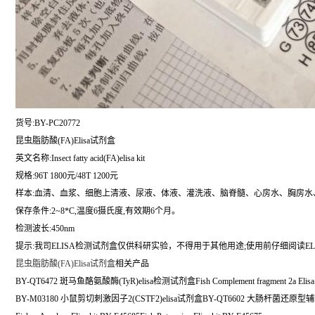
货号:BY-PC20772
昆虫脂肪酸(FA)Elisa试剂盒
英文名称:
Insect fatty acid(FA)elisa kit
规格:96T 1800元/48T 1200元
样本:血清、血浆、细胞上清液、尿液、体液、灌洗液、脑脊髓、心房水、胸房水
保存条件:2~8*C,温度6摄氏度,有效期6个月。
检测波长:450nm
提示:我司ELISA检测试剂盒仅供科研实验，不得用于其他用途;使用前仔细阅读EL
昆虫脂肪酸(FA)Elisa试剂盒
相关产品
BY-QT6472 斑马鱼酪氨酸酶(TyR)elisa检测试剂盒Fish Complement fragment 2a Elisa k
BY-M03180 小鼠剪切刺激因子2(CSTF2)elisa试剂盒BY-QT6602 大肠杆菌还原型辅