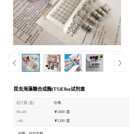
昆虫海藻糖合成酶(TS)Elisa试剂盒
起订量 (盒)
价格
96t-48t
￥
1800 /盒
≥48t
￥
1200 /盒
品牌：
白益生物