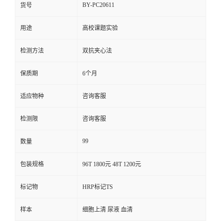
BY-PC20611
货号
用途
高校课题实验
检测方法
双抗夹心法
保质期
6个月
适应物种
咨询客服
检测限
咨询客服
99
数量
包装规格
96T 1800元 48T 1200元
标记物
HRP标记TS
样本
细胞上清 尿液 血清