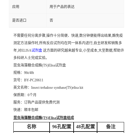
应用
用于产品的表达
是否进口
否
不需要任何分离步骤,操作十分简便、快速,数分钟便能得出结果,酶免疫
测定方法操作时,所有反应试剂均在同一体系内进行,自主研发和销售多
年,对ELISA
试剂盒
这方面的研究越来越专业,小至成本,大至数据,帮助许
多科研人士完成实验。
昆虫海藻糖合成酶(TS)Elisa试剂盒
规格：96t/48t
货号：BY-PC20611
英文名称：
Insect trehalose synthase(TS)elisa kit
保质期：6个月
服务：订购产品提供免费代测
快递：顺丰包邮
昆虫海藻糖合成酶(TS)Elisa试剂盒
组成
名称
96孔配置
48孔配置
备注