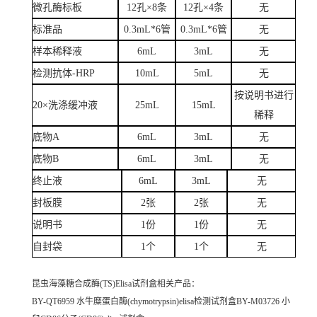
微孔酶标板
12孔×8条
12孔×4条
无
标准品
0.3mL*6管
0.3mL*6管
无
样本稀释液
6mL
3mL
无
检测抗体-HRP
10mL
5mL
无
按说明书进行
20×洗涤缓冲液
25mL
15mL
稀释
底物A
6mL
3mL
无
底物B
6mL
3mL
无
终止液
6mL
3mL
无
封板膜
2张
2张
无
说明书
1份
1份
无
自封袋
1个
1个
无
昆虫海藻糖合成酶(TS)Elisa试剂盒
相关产品：
BY-QT6959 水牛糜蛋白酶(chymotrypsin)elisa检测试剂盒BY-M03726 小