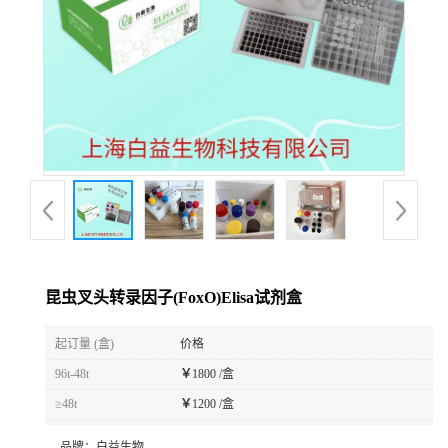
昆虫叉头转录因子(FoxO)Elisa试剂盒
起订量 (盒)
价格
96t-48t
￥
1800 /盒
≥48t
￥
1200 /盒
品牌：
白益生物