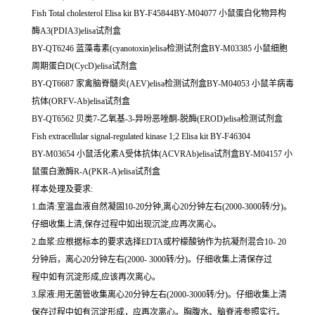
Fish Total cholesterol Elisa kit BY-F45844BY-M04077 小鼠蛋白化物异构
酶A3(PDIA3)elisa试剂盒
BY-QT6246 蓝藻毒素(cyanotoxin)elisa检测试剂盒BY-M03385 小鼠细胞
周期蛋白D(CycD)elisa试剂盒
BY-QT6687 家禽脑脊髓炎(AEV)elisa检测试剂盒BY-M04053 小鼠羊病毒
抗体(ORFV-Ab)elisa试剂盒
BY-QT6562 贝类7-乙氧基-3-异吩恶唑酮-脱酶(EROD)elisa检测试剂盒
Fish extracellular signal-regulated kinase 1;2 Elisa kit BY-F46304
BY-M03654 小鼠活化素A受体抗体(ACVRAb)elisa试剂盒BY-M04157 小
鼠蛋白激酶R-A(PKR-A)elisa试剂盒
样本处理及要求:
1.血清:室温血液自然凝固10-20分钟,离心20分钟左右(2000-3000转/分)。
仔细收集上清,保存过程中如出现沉淀,应再次离心。
2.血浆:应根据标本的要求选择EDTA或柠檬酸钠作为抗凝剂混合10- 20
分钟后，离心20分钟左右(2000- 3000转/分)。仔细收集上清保存过
程中如有沉淀形成,应该再次离心。
3.尿液:用无菌管收集离心20分钟左右(2000-3000转/分)。仔细收集上清
保存过程中如有沉淀形成，应再次离心。胸腹水、脑脊液参照实行。