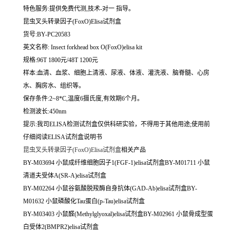
特色服务:提供免费代测,技术-对一 指导。
昆虫叉头转录因子(FoxO)Elisa试剂盒
货号:BY-PC20583
英文名称:
Insect forkhead box O(FoxO)elisa kit
规格:96T 1800元/48T 1200元
样本:血清、血浆、细胞上清液、尿液、体液、灌洗液、脑脊髓、心房
水、胸房水、组织等。
保存条件:2~8*C,温度6摄氏度,有效期6个月。
检测波长:450nm
提示:我司ELISA检测试剂盒仅供科研实验，不得用于其他用途;使用前
仔细阅读ELISA试剂盒说明书
昆虫叉头转录因子(FoxO)Elisa试剂盒
相关产品
BY-M03694 小鼠成纤维细胞因子1(FGF-1)elisa试剂盒BY-M01711 小鼠
清道夫受体A(SR-A)elisa试剂盒
BY-M02264 小鼠谷氨酸脱羧酶自身抗体(GAD-Ab)elisa试剂盒BY-
M01632 小鼠磷酸化Tau蛋白(p-Tau)elisa试剂盒
BY-M03403 小鼠醛(Methylglyoxal)elisa试剂盒BY-M02961 小鼠骨成型蛋
白受体2(BMPR2)elisa试剂盒