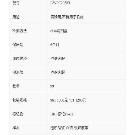
BY-PC20583
货号
用途
实验用,不得用于临床
检测方法
elisa试剂盒
保质期
6个月
适应物种
咨询客服
检测限
咨询客服
99
数量
包装规格
96T 1800元 48T 1200元
标记物
HRP标记FoxO
样本
组织匀浆 血清 裂解液等