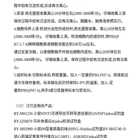
程中如有沉淀形成,应该再次离心。
3.尿液:用无菌管收集离心20分钟左右(2000-3000转/分)。仔细收集上清
保存过程中如有沉淀形成，应再次离心。胸腹水、脑脊液参照实行。
4.细胞培养上清:检测分泌性的成份时,用无菌管收集。离心20分钟左右
(2000-3000转/分)。 仔细收集上清。检测细胞内的成份时,用PBS(P
H7.2-7.4)稀释细胞悬液细胞浓度达到100万/ml左右。
通过反复冻融，以使细胞破坏并放出细胞内成份。离心20分钟左右
(2000-3000转/分)。 仔细收集上清。保存过程中如有沉淀形成,应再次离
心。
5.组织标本:切割标本后,称取重量。加入一定量的PBS,PH7.4。用液氮迅
速冷冻保存备用。标本融化后仍然保持2-8*C的温度。加入-定
量的PBS(PH7.4),用手I或匀浆器将标本匀浆充分。
（
AT）试剂盒
相关产品：
BY-M01256 小鼠WNT1可诱导信号转导途径蛋白1(WISP1)elisa试剂盒
BY-QT6879 鸟补体蛋白4()elisa检测试剂盒
BY-M02969 小鼠H9型禽病毒抗体(H9N2-Ab)elisa试剂盒BY-M03740 小
鼠心肌锚定重复序列蛋白1(CARP1；ANKRD1)elisa试剂盒