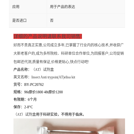
应用
用于产品的表达
是否进口
否
详细的产品说明请联系我司销售!
好而不贵真正实惠,公司成立多年,已掌握了行业内的核心技术,并收获广
大新老客户的,成为多所院校、科研单位合作单位,为回报客户,公司促销
包邮还代测,质量有保证,价格更贴心,快点行动吧!
产品名称：
（
AT）试剂盒
英文名称：
Insect Anti trypsin(AT)elisa kit
货号：BY-PC20762
规格：96t原价1800 48t原价1200
有限期：6个月
保存：2-8°C
（
AT）试剂盒
用于科研实验，不得用于临床。