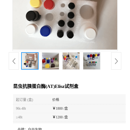
昆虫抗胰蛋白酶(AT)Elisa试剂盒
起订量 (盒)
价格
96t-48t
￥
1800 /盒
≥48t
￥
1200 /盒
品牌：
白益生物