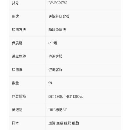
BY-PC20762
货号
用途
医院科研实验
检测方法
酶联免疫法
保质期
6个月
适应物种
咨询客服
检测限
咨询客服
99
数量
包装规格
96T 1800元 48T 1200元
标记物
HRP标记AT
样本
血清 血浆 组织 细胞