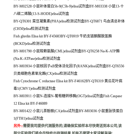
BY-M02528 小鼠补体蛋白5b-9(C5b-9)elisa试剂盒BY-M03338 小鼠13-十
八碳二烯酸(13-S-HODE)elisa试剂盒
BY-QT6301 菜豆凝集素(PHA)elisa检测试剂盒BY-QT6871 鸟血清总补体
(CH50)elisa检测试剂盒
Fish ghrelin Elisa kit BY-F45683BY-QT6919 牛奶支链酮酸脱氢酶
(BCKD)elisa检测试剂盒
BY-M01790 小鼠羧赖氨酸(CML)elisa试剂盒BY-QT6258 Na-K-ATP酶
(Na-K-ATPase)elisa检测试剂盒
BY-M03934 小鼠核因子κB受体活化因子(RANK)elisa试剂盒BY-QT6556
贝类细胞色素氧化酶(CX)elisa检测试剂盒
Fish Cytochrome C reductase Elisa kit BY-F46162BY-QT6319 黄瓜花叶病
毒1(CMV1)elisa检测试剂盒
BY-M03911 小鼠N-连接N-葡萄糖转移酶(OGT)elisa试剂盒Fish Caspase
12 Elisa kit BY-F46089
BY-M01422 小鼠儿茶酚胺(CA)elisa试剂盒BY-M03036 小鼠重肽铁蛋白
1(FTH1)elisa试剂盒
另外:
:
需要我司提供代测服务的,请确保实验样本尽快寄送到本公司,该
部分实验我们将会尽快给出待测结果,如有不便望大家谅解海涵!