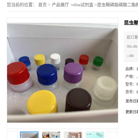
您当前的位置：
首页
>
产品展厅
>
elisa试剂盒
>
昆虫鞘磷脂磷酸二酯酶4(
昆虫鞘
起订量 
96t-48t
≥48t
品牌：
产地：
型号：
货号：
发布日
更新日