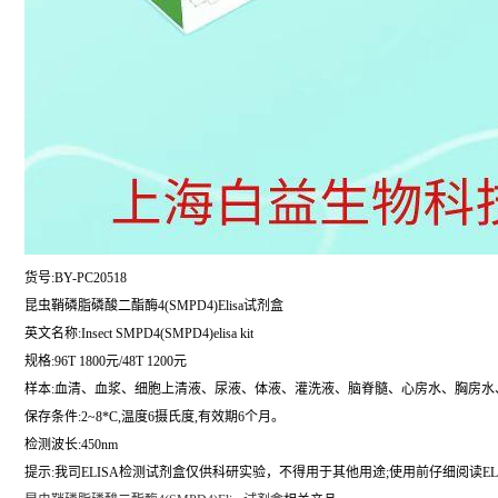
货号:BY-PC20518
昆虫鞘磷脂磷酸二酯酶4(SMPD4)Elisa试剂盒
英文名称:
Insect SMPD4(SMPD4)elisa kit
规格:96T 1800元/48T 1200元
样本:血清、血浆、细胞上清液、尿液、体液、灌洗液、脑脊髓、心房水、胸房水
保存条件:2~8*C,温度6摄氏度,有效期6个月。
检测波长:450nm
提示:我司ELISA检测试剂盒仅供科研实验，不得用于其他用途;使用前仔细阅读EL