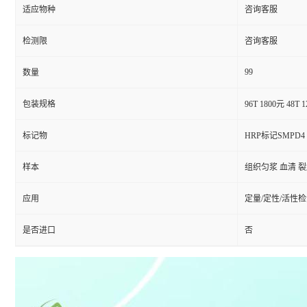
适应物种
咨询客服
检测限
咨询客服
99
数量
包装规格
96T 1800元 48T 
标记物
HRP标记SMPD4
样本
组织匀浆 血清 
应用
定量/定性/活性
是否进口
否