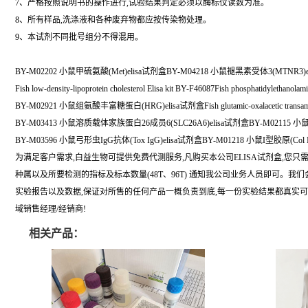
7、严格按照说明书的操作进行,试验结果判定必须以酶标仪读数为准。
8、所有样品,洗涤液和各种废弃物都应按传染物处理。
9、本试剂不同批号组分不得混用。
BY-M02202 小鼠甲硫氨酸(Met)elisa试剂盒BY-M04218 小鼠褪黑素受体3(MTNR3)e
Fish low-density-lipoprotein cholesterol Elisa kit BY-F46087Fish phosphatidylethanolam
BY-M02921 小鼠组氨酸丰富糖蛋白(HRG)elisa试剂盒Fish glutamic-oxalacetic transaminas
BY-M03413 小鼠溶质载体家族蛋白26成员6(SLC26A6)elisa试剂盒BY-M02115 小
BY-M03596 小鼠弓形虫IgG抗体(Tox IgG)elisa试剂盒BY-M01218 小鼠I型胶原(Col I
为满足客户需求,白益生物可提供免费代测服务,凡购买本公司ELISA试剂盒,您只
种属以及所要检测的指标及标本数量(48T、96T) 通知我公司业务人员即可。我
实验报告以及数据,保证对所售的任何产品一概负责到底,每一份实验结果都真实
域销售经理/经销商!
相关产品：