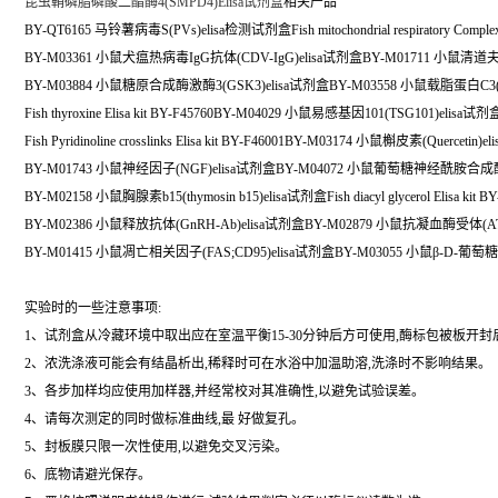
昆虫鞘磷脂磷酸二酯酶4(SMPD4)Elisa试剂盒
相关产品
BY-QT6165 马铃薯病毒S(PVs)elisa检测试剂盒Fish mitochondrial respiratory Complex V
BY-M03361 小鼠犬瘟热病毒IgG抗体(CDV-IgG)elisa试剂盒BY-M01711 小鼠清道夫
BY-M03884 小鼠糖原合成酶激酶3(GSK3)elisa试剂盒BY-M03558 小鼠载脂蛋白C3(ap
Fish thyroxine Elisa kit BY-F45760BY-M04029 小鼠易感基因101(TSG101)elisa试剂
Fish Pyridinoline crosslinks Elisa kit BY-F46001BY-M03174 小鼠槲皮素(Quercetin)
BY-M01743 小鼠神经因子(NGF)elisa试剂盒BY-M04072 小鼠葡萄糖神经酰胺合成酶(
BY-M02158 小鼠胸腺素b15(thymosin b15)elisa试剂盒Fish diacyl glycerol Elisa kit BY
BY-M02386 小鼠释放抗体(GnRH-Ab)elisa试剂盒BY-M02879 小鼠抗凝血酶受体(AT
BY-M01415 小鼠凋亡相关因子(FAS;CD95)elisa试剂盒BY-M03055 小鼠β-D-葡萄糖醛
实验时的一些注意事项:
1、试剂盒从冷藏环境中取出应在室温平衡15-30分钟后方可使用,酶标包被板开
2、浓洗涤液可能会有结晶析出,稀释时可在水浴中加温助溶,洗涤时不影响结果。
3、各步加样均应使用加样器,并经常校对其准确性,以避免试验误差。
4、请每次测定的同时做标准曲线,最 好做复孔。
5、封板膜只限一次性使用,以避免交叉污染。
6、底物请避光保存。