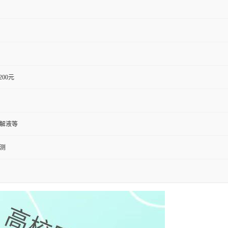
1200元
裂解液等
检测