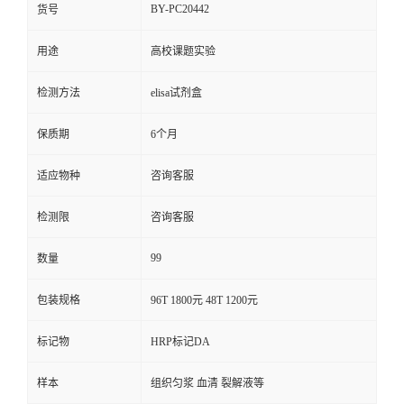
BY-PC20442
货号
用途
高校课题实验
检测方法
elisa试剂盒
保质期
6个月
适应物种
咨询客服
检测限
咨询客服
99
数量
包装规格
96T 1800元 48T 1200元
标记物
HRP标记DA
样本
组织匀浆 血清 裂解液等