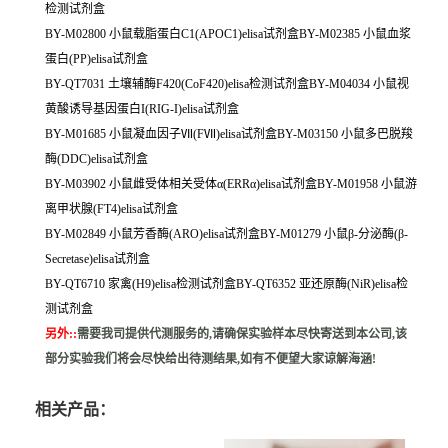
检测试剂盒
BY-M02800 小鼠载脂蛋白C1(APOC1)elisa试剂盒BY-M02385 小鼠血浆
蛋白(PP)elisa试剂盒
BY-QT7031 土壤辅酶F420(CoF420)elisa检测试剂盒BY-M04034 小鼠视
黄酸诱导基因蛋白I(RIG-I)elisa试剂盒
BY-M01685 小鼠凝血因子Ⅶ(FⅦ)elisa试剂盒BY-M03150 小鼠多巴脱羧
酶(DDC)elisa试剂盒
BY-M03902 小鼠雌受体相关受体α(ERRα)elisa试剂盒BY-M01958 小鼠游
离甲状腺(FT4)elisa试剂盒
BY-M02849 小鼠芳香酶(ARO)elisa试剂盒BY-M01279 小鼠β-分泌酶(β-
Secretase)elisa试剂盒
BY-QT6710 家禽(H9)elisa检测试剂盒BY-QT6352 亚还原酶(NiR)elisa检
测试剂盒
另外:
:
需要我司提供代测服务的,请确保实验样本尽快寄送到本公司,该
部分实验我们将会尽快给出待测结果,如有不便望大家谅解海涵!
相关产品：