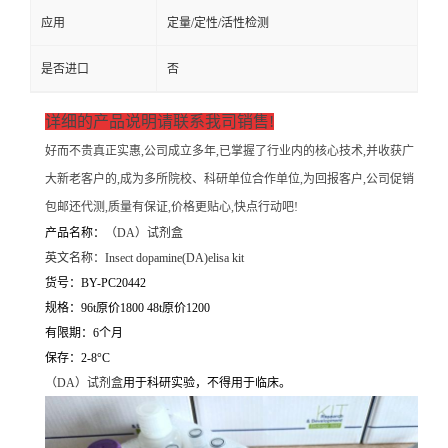
应用
定量/定性/活性检测
是否进口
否
详细的产品说明请联系我司销售!
好而不贵真正实惠,公司成立多年,已掌握了行业内的核心技术,并收获广
大新老客户的,成为多所院校、科研单位合作单位,为回报客户,公司促销
包邮还代测,质量有保证,价格更贴心,快点行动吧!
产品名称：
（
DA）试剂盒
英文名称：
Insect dopamine(DA)elisa kit
货号：BY-PC20442
规格：96t原价1800 48t原价1200
有限期：6个月
保存：2-8°C
（
DA）试剂盒
用于科研实验，不得用于临床。