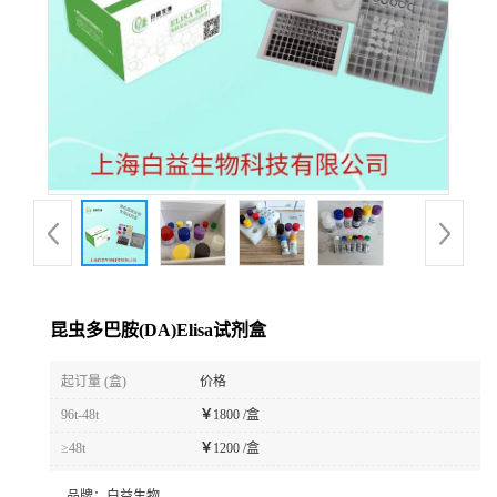
昆虫多巴胺(DA)Elisa试剂盒
起订量 (盒)
价格
96t-48t
￥
1800 /盒
≥48t
￥
1200 /盒
品牌：
白益生物