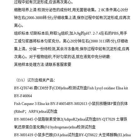
过程中如有沉淀形成,应该再次离心。
细胞培养上清:检测分泌性的成份时,用无菌管收集。2 8C条件离心20分
钟左右(2000-3000转/分),仔细收集上清,保存过程中如有沉淀形成,应再次
离心。
组织标本:切割标本后,称取1g组织,加入9g的pH7. 2-7.4左右的PBS,用手
工或匀浆器将标本匀浆充分。离心20分钟左右(2000 3113转/分),仔细收
集上清。分装一份待检测,其余冷冻备用,保存过程中如有沉淀形成,应再
次离心。对于植物组织,不好匀浆的话,就在液氮中充分研磨:
其他样本处理方法:请联系客服索要
（
DA）试剂盒
相关产品：
BY-QT6746 鹿CD8分子(CD8)elisa检测试剂盒Fish Lysyl oxidase Elisa kit
BY-F46064
Fish Caspase 3 Elisa kit BY-F46054BY-M02613 小鼠抗核糖体P蛋白抗体
(RiboP；ARPA)elisa试剂盒
BY-M03445 小鼠脂联素受体2(AdipoR2)elisa试剂盒BY-QT7029 土壤铁
氧还原蛋白氢化酶(Fd hydrogenase)elisa检测试剂盒
BY-M01419 小鼠多巴胺(DA)elisa试剂盒BY-QT6622 大豆烯醇酶(EL)elisa