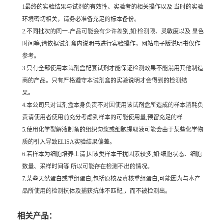
1最终的实验结果与试剂的有效性、实验者的相关操作以及 当时的实验
环境密切相关，请务必准备充足的标本备份。
2.不同批次的同一-产品可能会有少许差别,如:检测限、灵敏度以及 显色
时间等,请依据试剂盒内说明书进行实验操作，网站电子版说明书仅作
参考。
3.只有全部使用本试剂盒配套试剂才能保证检测效果不能混用其他制造
商的产品。只有严格遵守本试剂盒的实验说明才会得到的检测结
果。
4.本公司只对试剂盒本身负责不对因使用该试剂盒所造成的样本消耗负
责请使用者使用前充分考虑到样本的可能使用量,预留充足的样
5.使用化学裂解液制备的组织匀浆或细胞提取液可能会由于某些化学物
质的引入导致ELISA实验结果偏差。
6.若样本为细胞培养上清,因该类样本干扰因素较多,如:细胞状态、细胞
数量、采样时间等 所以可能存在检测不出的情况。
7.某些天然蛋白或重组蛋白,包括原核及真核重组蛋白,可能因为与本产
品所使用的检测抗体及捕获抗体不匹配,，而不被检测出。
相关产品：