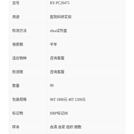
BY-PC20475
货号
用途
医院科研实验
检测方法
elisa试剂盒
保质期
半年
适应物种
咨询客服
检测限
咨询客服
99
数量
包装规格
96T 1800元 48T 1200元
标记物
HRP标记IR
样本
血清 血浆 组织 细胞