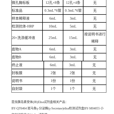
微孔酶标板
12孔×8条
12孔×4条
无
标准品
0.3mL*6管
0.3mL*6管
无
样本稀释液
6mL
3mL
无
检测抗体-HRP
10mL
5mL
无
按说明书进行
20×洗涤缓冲液
25mL
15mL
稀释
底物A
6mL
3mL
无
底物B
6mL
3mL
无
终止液
6mL
3mL
无
封板膜
2张
2张
无
说明书
1份
1份
无
自封袋
1个
1个
无
昆虫胰岛素受体(IR)Elisa试剂盒
相关产品：
BY-QT6464 斑马鱼γ-分泌酶(γ-Secretase)elisa检测试剂盒BY-M04055 小