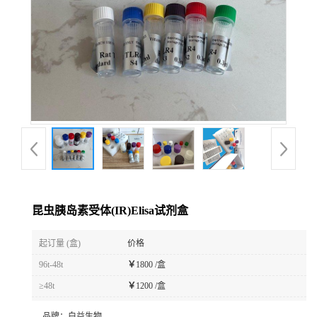
昆虫胰岛素受体(IR)Elisa试剂盒
起订量 (盒)
价格
96t-48t
￥
1800 /盒
≥48t
￥
1200 /盒
品牌：
白益生物