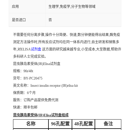
应用
生理学,免疫学,分子生物等领域
是否进口
否
不需要任何分离步骤,操作十分简便、快速,数分钟便能得出结果,酶免疫
测定方法操作时,所有反应试剂均在同一体系内进行,自主研发和销售多
年,对ELISA
试剂盒
这方面的研究越来越专业,小至成本,大至数据,帮助许
多科研人士完成实验。
昆虫胰岛素受体(IR)Elisa试剂盒
规格：96t/48t
货号：BY-PC20475
英文名称：
Insect insulin receptor (IR)elisa kit
保质期：6个月
服务：订购产品提供免费代测
快递：顺丰包邮
昆虫胰岛素受体(IR)Elisa试剂盒
组成
名称
96孔配置
48孔配置
备注