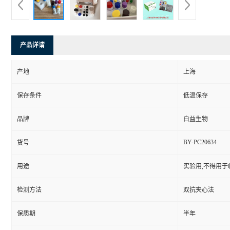
产品详请
产地
上海
保存条件
低温保存
品牌
白益生物
BY-PC20634
货号
用途
实验用,不得用于
检测方法
双抗夹心法
保质期
半年