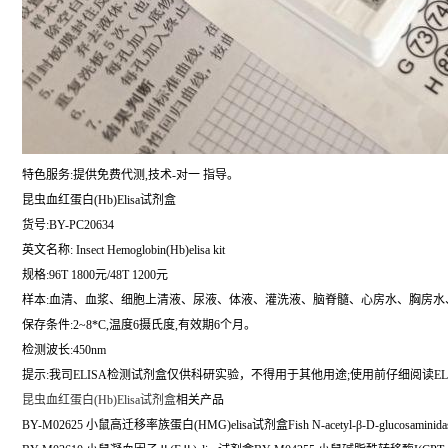
特色服务:提供免费代测,技术-对一 指导。
昆虫血红蛋白(Hb)Elisa试剂盒
货号:BY-PC20634
英文名称:
Insect Hemoglobin(Hb)elisa kit
规格:96T 1800元/48T 1200元
样本:血清、血浆、细胞上清液、尿液、体液、灌洗液、脑脊髓、心房水、胸房水
保存条件:2~8*C,温度6摄氏度,有效期6个月。
检测波长:450nm
提示:我司ELISA检测试剂盒仅供科研实验，不得用于其他用途;使用前仔细阅读EL
昆虫血红蛋白(Hb)Elisa试剂盒
相关产品
BY-M02625 小鼠高迁移率族蛋白(HMG)elisa试剂盒Fish N-acetyl-β-D-glucosaminidase E