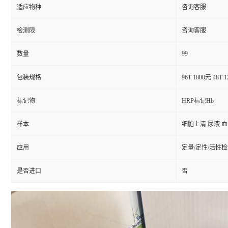
适应物种
咨询客服
检测限
咨询客服
99
数量
包装规格
96T 1800元 48T 
标记物
HRP标记Hb
样本
细胞上清 尿液 
应用
定量/定性/活性
是否进口
否