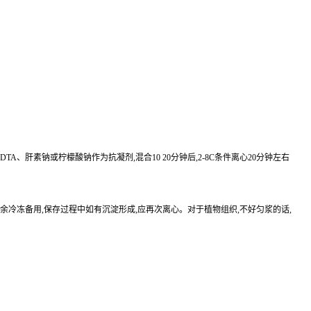
EDTA、肝素钠或柠檬酸钠作为抗凝剂,混合10 20分钟后,2-8C条件离心20分钟左右
待检测,其余冷冻备用,保存过程中如有沉淀形成,应再次离心。对于植物组织,不好匀浆的话,