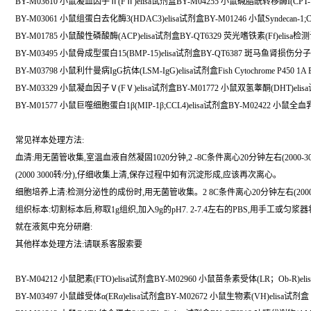
BY-M03610 小鼠凝血因子Ⅱ(FⅡ)elisa试剂盒BY-M04255 小鼠碱脂酰转移酶I(CPT-1
BY-M03061 小鼠组蛋白去化酶3(HDAC3)elisa试剂盒BY-M01246 小鼠Syndecan-1;CD
BY-M01785 小鼠酸性磷酸酶(ACP)elisa试剂盒BY-QT6329 荧光嗜铁素(Ff)elisa
BY-M03495 小鼠骨成型蛋白15(BMP-15)elisa试剂盒BY-QT6387 斑马鱼肾损伤分子1
BY-M03798 小鼠利什曼病IgG抗体(LSM-IgG)elisa试剂盒Fish Cytochrome P450 1A Elis
BY-M03329 小鼠凝血因子Ⅴ(FⅤ)elisa试剂盒BY-M01772 小鼠双氢睾酮(DHT)eli
BY-M01577 小鼠巨噬细胞蛋白1β(MIP-1β;CCL4)elisa试剂盒BY-M02422 小鼠全血乳
常见祥本处理方法:
血清:用无菌管收集,室温血液自然凝固1020分钟,2 -8C条件离心20分钟左右(200
(2000 3000转/分),仔细收集上清,保存过程中如有沉淀形成,应该再次离心。
细胞培养上清:检测分泌性的成份时,用无菌管收集。2 8C条件离心20分钟左右(200
组织标本:切割标本后,称取1g组织,加入9g的pH7. 2-7.4左右的PBS,用手工
就在液氮中充分研磨:
其他样本处理方法:请联系客服索要
BY-M04212 小鼠肥素(FTO)elisa试剂盒BY-M02960 小鼠苗条素受体(LR；Ob-R)el
BY-M03497 小鼠雌受体α(ERα)elisa试剂盒BY-M02672 小鼠生物素(VH)elisa试剂盒