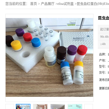
您当前的位置：
首页
>
产品展厅
>
elisa试剂盒
>
昆虫血红蛋白(Hb)Eli
昆虫血
起订量 
96t-48t
≥48t
品牌：
产地：
型号：
货号：
发布日
更新日