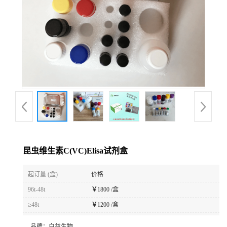
昆虫维生素C(VC)Elisa试剂盒
起订量 (盒)
价格
96t-48t
￥
1800 /盒
≥48t
￥
1200 /盒
品牌：
白益生物