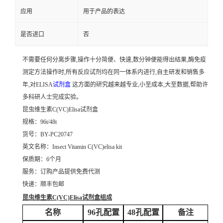
应用
用于产品的表达
是否进口
否
不需要任何分离步骤,操作十分简便、快速,数分钟便能得出结果,酶免疫
测定方法操作时,所有反应试剂均在同一体系内进行,自主研发和销售多
年,对ELISA
试剂盒
这方面的研究越来越专业,小至成本,大至数据,帮助许
多科研人士完成实验。
昆虫维生素C(VC)Elisa试剂盒
规格：96t/48t
货号：BY-PC20747
英文名称：
Insect Vitamin C(VC)elisa kit
保质期：6个月
服务：订购产品提供免费代测
快递：顺丰包邮
昆虫维生素C(VC)Elisa试剂盒
组成
名称
96孔配置
48孔配置
备注