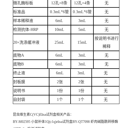
微孔酶标板
12孔×8条
12孔×4条
无
标准品
0.3mL*6管
0.3mL*6管
无
样本稀释液
6mL
3mL
无
检测抗体-HRP
10mL
5mL
无
按说明书进行
20×洗涤缓冲液
25mL
15mL
稀释
底物A
6mL
3mL
无
底物B
6mL
3mL
无
终止液
6mL
3mL
无
封板膜
2张
2张
无
说明书
1份
1份
无
自封袋
1个
1个
无
昆虫维生素C(VC)Elisa试剂盒
相关产品：
BY-M02595 小鼠补体1Q(c1q)elisa试剂盒BY-QT7098 虾肉碱脂酰转移酶