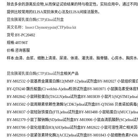
除去多余的游离反应物,从而保证试验结果的特与稳定性。实际应用中，通过不
提供比较常用的ELISA双抗体夹心法及ELISA间接法服务。
昆虫胰凝乳蛋白酶(CTP)Elisa试剂盒
英文名称：
Insect Chymotrypsin(CTP)elisa kit
货号:BY-PC20492
规格:48T/96T
价格:咨询客服
样本:血清、血浆、细胞上清液、尿液、体液、灌洗液、脑脊髓、心房水、胸房水
昆虫胰凝乳蛋白酶(CTP)Elisa试剂盒
相关产品
BY-M02532 小鼠基质金属蛋白酶12(MMP-12)elisa试剂盒BY-M02027 小鼠组织蛋白酶
BY-QT6240 魏氏梭菌(Cl welchii-A)elisa检测试剂盒BY-M03971 小鼠胰岛素受体底物
BY-M02842 小鼠转胶蛋白(TAGLN)elisa试剂盒BY-M03839 小鼠片1(SQSTM1)eli
BY-M03502 小鼠周期素依赖性激酶5(CDK5)elisa试剂盒BY-QT6566 贝类诺如病毒(
BY-M03037 小鼠轻肽铁蛋白(FTL)elisa试剂盒BY-M03488 小鼠粘蛋白1(MUC1)eli
BY-M02379 小鼠丁酸钠酶(SD)elisa试剂盒BY-M03906 小鼠血清肌酸酐(SC)elisa
BY-M03706 小鼠化组蛋白H3(AH3)elisa试剂盒BY-M02622 小鼠可溶性凋亡相关因子(
BY-M02916 小鼠紧张素转化酶2(ACE2)elisa试剂盒BY-M01843 小鼠细胞色素P450c2