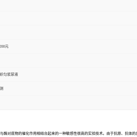
1200元
组织匀浆尿液
检测
反应与酶对底物的催化作用相结台起来的一种敏感性很高的实验技术。由于抗原、抗体的