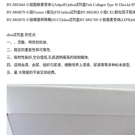
BY-M03444 小鼠脂联素受体1(AdipoR1)elisa试剂盒Fish Collagen Type Ⅳ Elisa kit B
BY-M04079 小鼠Fission 1蛋白(FIS1)elisa试剂盒BY-M02463 小鼠CXC趋化因子配体
BY-M03078 小鼠磺基转移酶(SULT)elisa试剂盒BY-M01769 小鼠瘦素受体(LEPR)el
elisa试剂盒 的优点:
一、、灵敏、特异的抗体;
二、稳定的重复性和可靠性;
三、吸附性能好,空白值低,孔底透明度高的固相载体;
四、适用血清、血浆、组织匀浆液、细胞培养上清液、尿液等等多种标本类型;
五、最 大限度的节省实验经费。