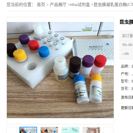
您当前的位置：
首页
>
产品展厅
>
elisa试剂盒
>
昆虫胰凝乳蛋白酶(CTP
昆虫胰
起订量 
96t-48t
≥48t
品牌：
产地：
型号：
货号：
发布日
更新日