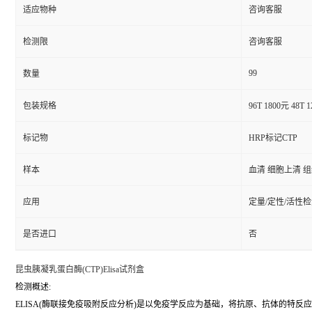
适应物种
咨询客服
检测限
咨询客服
99
数量
包装规格
96T 1800元 48T 
标记物
HRP标记CTP
样本
血清 细胞上清 
应用
定量/定性/活性
是否进口
否
昆虫胰凝乳蛋白酶(CTP)Elisa试剂盒
检测概述:
ELISA(酶联接免疫吸附反应分析)是以免疫学反应为基础，将抗原、抗体的特