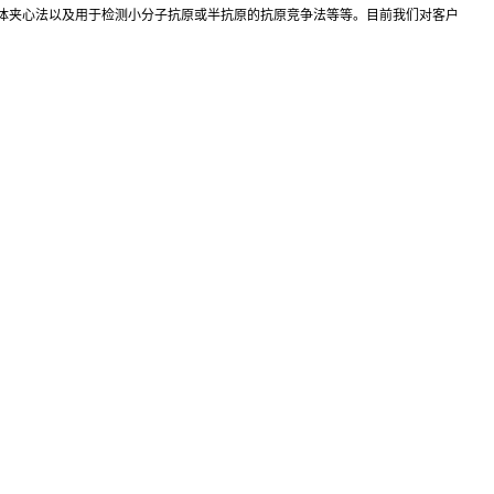
抗体夹心法以及用于检测小分子抗原或半抗原的抗原竞争法等等。目前我们对客户