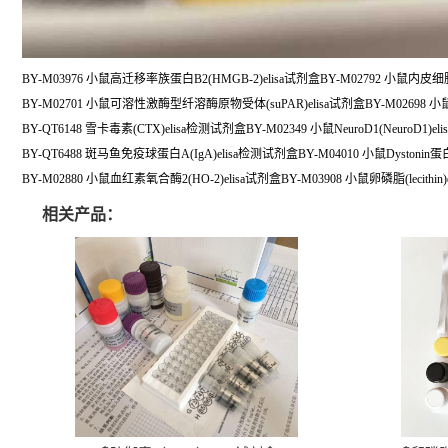
BY-M03976 小鼠高迁移率族蛋白B2(HMGB-2)elisa试剂盒BY-M02792 小鼠内皮细胞
BY-M02701 小鼠可溶性激酶型纤溶酶原物受体(suPAR)elisa试剂盒BY-M02698 小鼠C
BY-QT6148 雪卡毒素(CTX)elisa检测试剂盒BY-M02349 小鼠NeuroD1(NeuroD1)el
BY-QT6488 斑马鱼免疫球蛋白A(IgA)elisa检测试剂盒BY-M04010 小鼠Dystonin蛋白
BY-M02880 小鼠血红素氧合酶2(HO-2)elisa试剂盒BY-M03908 小鼠卵磷脂(lecithin)
相关产品：