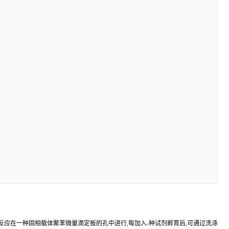
反应在一种固相载体聚苯微量滴定板的孔中进行,每加入-种试剂孵育后,可通过洗涤