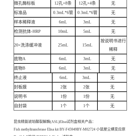
微孔酶标板
12孔×8条
12孔×4条
无
标准品
0.3mL*6管
0.3mL*6管
无
样本稀释液
6mL
3mL
无
检测抗体-HRP
10mL
5mL
无
按说明书进行
20×洗涤缓冲液
25mL
15mL
稀释
底物A
6mL
3mL
无
底物B
6mL
3mL
无
终止液
6mL
3mL
无
封板膜
2张
2张
无
说明书
1份
1份
无
自封袋
1个
1个
无
昆虫精氨琥珀酸裂解酶(ASL)Elisa试剂盒
相关产品：
Fish methyltransferase Elisa kit BY-F45949BY-M02724 小鼠屋尘螨变应原