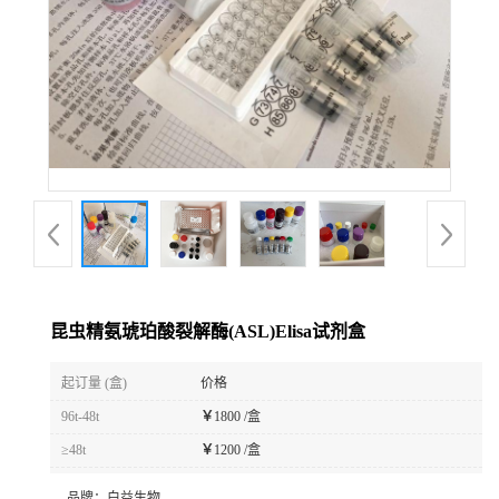
昆虫精氨琥珀酸裂解酶(ASL)Elisa试剂盒
起订量 (盒)
价格
96t-48t
￥
1800 /盒
≥48t
￥
1200 /盒
品牌：
白益生物