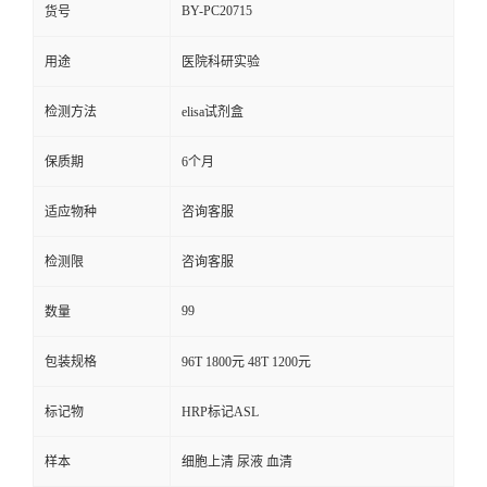
BY-PC20715
货号
用途
医院科研实验
检测方法
elisa试剂盒
保质期
6个月
适应物种
咨询客服
检测限
咨询客服
99
数量
包装规格
96T 1800元 48T 1200元
标记物
HRP标记ASL
样本
细胞上清 尿液 血清