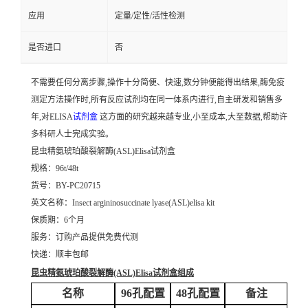
应用
定量/定性/活性检测
是否进口
否
不需要任何分离步骤,操作十分简便、快速,数分钟便能得出结果,酶免疫
测定方法操作时,所有反应试剂均在同一体系内进行,自主研发和销售多
年,对ELISA
试剂盒
这方面的研究越来越专业,小至成本,大至数据,帮助许
多科研人士完成实验。
昆虫精氨琥珀酸裂解酶(ASL)Elisa试剂盒
规格：96t/48t
货号：BY-PC20715
英文名称：
Insect argininosuccinate lyase(ASL)elisa kit
保质期：6个月
服务：订购产品提供免费代测
快递：顺丰包邮
昆虫精氨琥珀酸裂解酶(ASL)Elisa试剂盒
组成
名称
96孔配置
48孔配置
备注