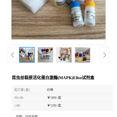
昆虫丝裂原活化蛋白激酶(MAPK)Elisa试剂盒
起订量 (盒)
价格
96t-48t
￥
1800 /盒
≥48t
￥
1200 /盒
品牌：
白益生物