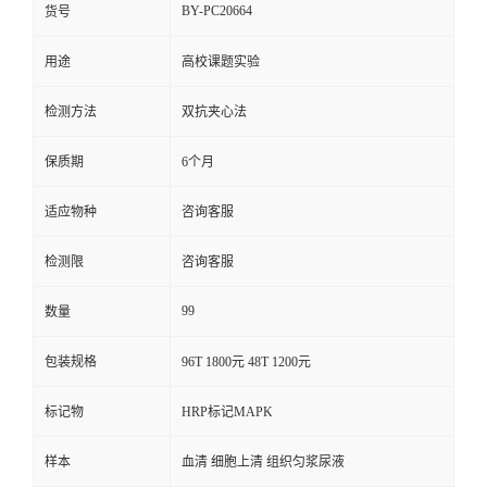
BY-PC20664
货号
用途
高校课题实验
检测方法
双抗夹心法
保质期
6个月
适应物种
咨询客服
检测限
咨询客服
99
数量
包装规格
96T 1800元 48T 1200元
标记物
HRP标记MAPK
样本
血清 细胞上清 组织匀浆尿液