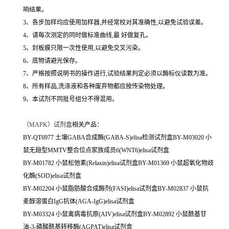
响结果。
3、各步加样均应使用加样器,并经常校对其准确性,以避免试验误差。
4、请每次测定的同时做标准曲线,最 好做复孔。
5、封板膜只限一次性使用,以避免交叉污染。
6、底物请避光保存。
7、严格按照说明书的操作进行,试验结果判定必须以酶标仪读数为准。
8、所有样品,洗涤液和各种废弃物都应按传染物处理。
9、本试剂不同批号组分不得混用。
（
MAPK）试剂盒
相关产品：
BY-QT6977 土壤GABA合成酶(GABA-S)elisa检测试剂盒BY-M03020 小
鼠无翅型MMTV整合位点家族成员6(WNT6)elisa试剂盒
BY-M01782 小鼠松弛素(Relaxin)elisa试剂盒BY-M01369 小鼠超氧化物歧
化酶(SOD)elisa试剂盒
BY-M02204 小鼠脂肪酸合成酶剂(FASI)elisa试剂盒BY-M02837 小鼠抗
麦醇溶蛋白IgG抗体(AGA-IgG)elisa试剂盒
BY-M03324 小鼠禽病毒抗原(AIV)elisa试剂盒BY-M02892 小鼠酰基甘
油-3-磷酸酰基转移酶(AGPAT)elisa试剂盒