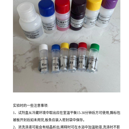
实验时的一些注意事项:
1、试剂盒从冷藏环境中取出应在室温平衡15-30分钟后方可使用,酶标包
被板开封后如未用完,板条应装入密封袋中保存。
2、浓洗涤液可能会有结晶析出,稀释时可在水浴中加温助溶,洗涤时不影