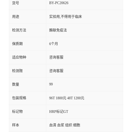
BY-PC20626
货号
用途
实验用,不得用于临床
检测方法
酶联免疫法
保质期
6个月
适应物种
咨询客服
检测限
咨询客服
99
数量
包装规格
96T 1800元 48T 1200元
标记物
HRP标记GT
样本
血清 血浆 组织 细胞