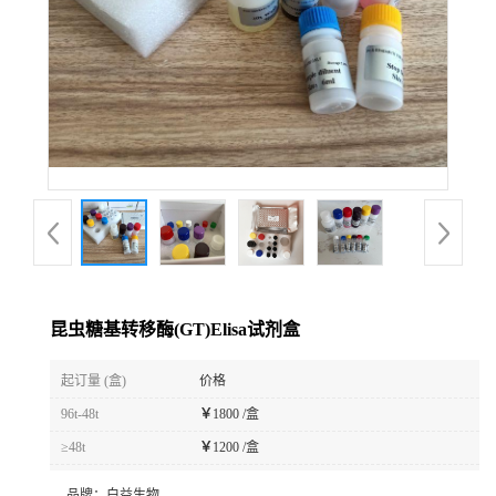
昆虫糖基转移酶(GT)Elisa试剂盒
起订量 (盒)
价格
96t-48t
￥
1800 /盒
≥48t
￥
1200 /盒
品牌：
白益生物