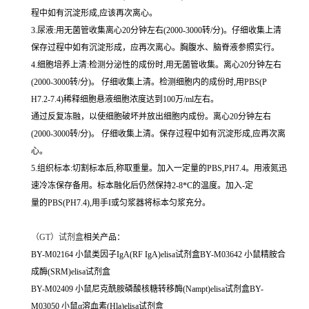
程中如有沉淀形成,应该再次离心。
3.尿液:用无菌管收集离心20分钟左右(2000-3000转/分)。仔细收集上清
保存过程中如有沉淀形成，应再次离心。胸腹水、脑脊液参照实行。
4.细胞培养上清:检测分泌性的成份时,用无菌管收集。离心20分钟左右
(2000-3000转/分)。 仔细收集上清。检测细胞内的成份时,用PBS(P
H7.2-7.4)稀释细胞悬液细胞浓度达到100万/ml左右。
通过反复冻融，以使细胞破坏并放出细胞内成份。离心20分钟左右
(2000-3000转/分)。 仔细收集上清。保存过程中如有沉淀形成,应再次离
心。
5.组织标本:切割标本后,称取重量。加入一定量的PBS,PH7.4。用液氮迅
速冷冻保存备用。标本融化后仍然保持2-8*C的温度。加入-定
量的PBS(PH7.4),用手I或匀浆器将标本匀浆充分。
（
GT）试剂盒
相关产品：
BY-M02164 小鼠类因子IgA(RF IgA)elisa试剂盒BY-M03642 小鼠精胺合
成酶(SRM)elisa试剂盒
BY-M02409 小鼠尼克酰胺磷酸核糖转移酶(Nampt)elisa试剂盒BY-
M03050 小鼠α溶血素(Hla)elisa试剂盒