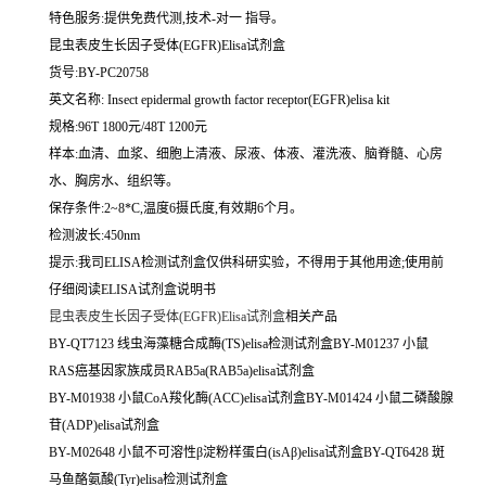
特色服务:提供免费代测,技术-对一 指导。
昆虫表皮生长因子受体(EGFR)Elisa试剂盒
货号:BY-PC20758
英文名称:
Insect epidermal growth factor receptor(EGFR)elisa kit
规格:96T 1800元/48T 1200元
样本:血清、血浆、细胞上清液、尿液、体液、灌洗液、脑脊髓、心房
水、胸房水、组织等。
保存条件:2~8*C,温度6摄氏度,有效期6个月。
检测波长:450nm
提示:我司ELISA检测试剂盒仅供科研实验，不得用于其他用途;使用前
仔细阅读ELISA试剂盒说明书
昆虫表皮生长因子受体(EGFR)Elisa试剂盒
相关产品
BY-QT7123 线虫海藻糖合成酶(TS)elisa检测试剂盒BY-M01237 小鼠
RAS癌基因家族成员RAB5a(RAB5a)elisa试剂盒
BY-M01938 小鼠CoA羧化酶(ACC)elisa试剂盒BY-M01424 小鼠二磷酸腺
苷(ADP)elisa试剂盒
BY-M02648 小鼠不可溶性β淀粉样蛋白(isAβ)elisa试剂盒BY-QT6428 斑
马鱼酪氨酸(Tyr)elisa检测试剂盒