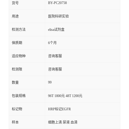
BY-PC20758
货号
用途
医院科研实验
检测方法
elisa试剂盒
保质期
6个月
适应物种
咨询客服
检测限
咨询客服
99
数量
包装规格
96T 1800元 48T 1200元
标记物
HRP标记EGFR
样本
细胞上清 尿液 血清