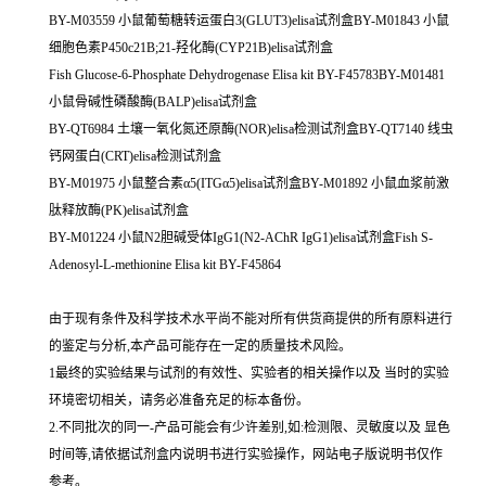
BY-M03559 小鼠葡萄糖转运蛋白3(GLUT3)elisa试剂盒BY-M01843 小鼠
细胞色素P450c21B;21-羟化酶(CYP21B)elisa试剂盒
Fish Glucose-6-Phosphate Dehydrogenase Elisa kit BY-F45783BY-M01481
小鼠骨碱性磷酸酶(BALP)elisa试剂盒
BY-QT6984 土壤一氧化氮还原酶(NOR)elisa检测试剂盒BY-QT7140 线虫
钙网蛋白(CRT)elisa检测试剂盒
BY-M01975 小鼠整合素α5(ITGα5)elisa试剂盒BY-M01892 小鼠血浆前激
肽释放酶(PK)elisa试剂盒
BY-M01224 小鼠N2胆碱受体IgG1(N2-AChR IgG1)elisa试剂盒Fish S-
Adenosyl-L-methionine Elisa kit BY-F45864
由于现有条件及科学技术水平尚不能对所有供货商提供的所有原料进行
的鉴定与分析,本产品可能存在一定的质量技术风险。
1最终的实验结果与试剂的有效性、实验者的相关操作以及 当时的实验
环境密切相关，请务必准备充足的标本备份。
2.不同批次的同一-产品可能会有少许差别,如:检测限、灵敏度以及 显色
时间等,请依据试剂盒内说明书进行实验操作，网站电子版说明书仅作
参考。