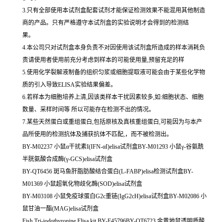
3.只有全部使用本试剂盒配套试剂才能保证检测效果不能混用其他制造
商的产品。只有严格遵守本试剂盒的实验说明才会得到的检测结
果。
4.本公司只对试剂盒本身负责不对因使用该试剂盒所造成的样本消耗负
责请使用者使用前充分考虑到样本的可能使用量,预留充足的样
5.使用化学裂解液制备的组织匀浆或细胞提取液可能会由于某些化学物
质的引入导致ELISA实验结果偏差。
6.若样本为细胞培养上清,因该类样本干扰因素较多,如:细胞状态、细胞
数量、采样时间等 所以可能存在检测不出的情况。
7.某些天然蛋白或重组蛋白,包括原核及真核重组蛋白,可能因为与本产
品所使用的检测抗体及捕获抗体不匹配,，而不被检测出。
BY-M02237 小鼠α干扰素I(IFN-αI)elisa试剂盒BY-M01293 小鼠γ-谷氨酰
半胱氨酸合成酶(γ-GCS)elisa试剂盒
BY-QT6456 斑马鱼肝脂肪酸结合蛋白(L-FABP)elisa检测试剂盒BY-
M01369 小鼠超氧化物歧化酶(SOD)elisa试剂盒
BY-M03108 小鼠免疫球蛋白G2c重链(IgG2cH)elisa试剂盒BY-M02086 小
鼠甘油一酯(MAG)elisa试剂盒
Fish Tri-iodothyronine Elisa kit BY-F45796BY-QT6723 金黄地鼠透明质酸