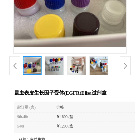
昆虫表皮生长因子受体(EGFR)Elisa试剂盒
起订量 (盒)
价格
96t-48t
￥
1800 /盒
≥48t
￥
1200 /盒
品牌：
白益生物