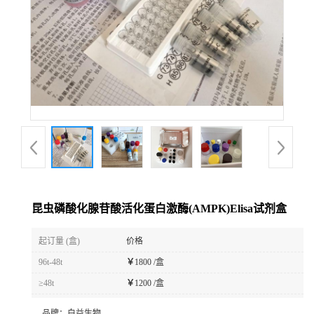
昆虫磷酸化腺苷酸活化蛋白激酶(AMPK)Elisa试剂盒
起订量 (盒)
价格
96t-48t
￥
1800 /盒
≥48t
￥
1200 /盒
品牌：
白益生物