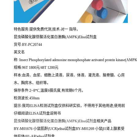
特色服务:提供免费代测,技术-对一 指导。
昆虫磷酸化腺苷酸活化蛋白激酶(AMPK)Elisa试剂盒
货号:BY-PC20744
英文名
称:
Insect Phosphorylated adenosine monophosphate activated protein kinase(AMPK)
规格:96T 1800元/48T 1200元
样本:血清、血浆、细胞上清液、尿液、体液、灌洗液、脑脊髓、心房
水、胸房水、组织等。
保存条件:2~8*C,温度6摄氏度,有效期6个月。
检测波长:450nm
提示:我司ELISA检测试剂盒仅供科研实验，不得用于其他用途;使用前
仔细阅读ELISA试剂盒说明书
昆虫磷酸化腺苷酸活化蛋白激酶(AMPK)Elisa试剂盒
相关产品
BY-M01676 小鼠肌酐(UCR)elisa试剂盒BY-M01269 小鼠β1肾上腺素受
体抗体(β1-AR)elisa试剂盒