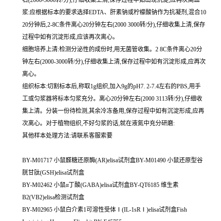
浆:应根据标本的要求选择EDTA、肝素钠或柠檬酸钠作为抗凝剂,混合10
20分钟后,2-8C条件离心20分钟左右(2000 3000转/分),仔细收集上清,保存
过程中如有沉淀形成,应该再次离心。
细胞培养上清:检测分泌性的成份时,用无菌管收集。2 8C条件离心20分
钟左右(2000-3000转/分),仔细收集上清,保存过程中如有沉淀形成,应再次
离心。
组织标本:切割标本后,称取1g组织,加入9g的pH7. 2-7.4左右的PBS,用手
工或匀浆器将标本匀浆充分。离心20分钟左右(2000 3113转/分),仔细收
集上清。分装一份待检测,其余冷冻备用,保存过程中如有沉淀形成,应再
次离心。对于植物组织,不好匀浆的话,就在液氮中充分研磨:
其他样本处理方法:请联系客服索要
BY-M01717 小鼠醛糖还原酶(AR)elisa试剂盒BY-M01490 小鼠还原型谷
胱甘肽(GSH)elisa试剂盒
BY-M02462 小鼠α丁酸(GABA)elisa试剂盒BY-QT6185 维生素
B2(VB2)elisa检测试剂盒
BY-M02965 小鼠白介素1可溶性受体Ⅰ(IL-1sRⅠ)elisa试剂盒Fish