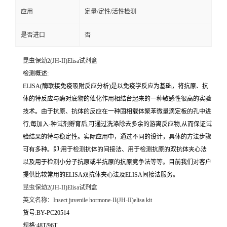
应用
定量/定性/活性检测
是否进口
否
昆虫保幼2(JH-II)Elisa试剂盒
检测概述:
ELISA(酶联接免疫吸附反应分析)是以免疫学反应为基础，将抗原、抗
体的特反应与酶对底物的催化作用相结台起来的一种敏感性很高的实验
技术。由于抗原、抗体的反应在一种固相载体聚苯微量滴定板的孔中进
行,每加入-种试剂孵育后,可通过洗涤除去多余的游离反应物,从而保证试
验结果的特与稳定性。实际应用中，通过不同的设计，具体的方法步骤
可有多种。即:用于检测抗体的间接法、用于检测抗原的双抗体夹心法
以及用于检测小分子抗原或半抗原的抗原竞争法等等。目前我们对客户
提供比较常用的ELISA双抗体夹心法及ELISA间接法服务。
昆虫保幼2(JH-II)Elisa试剂盒
英文名称：
Insect juvenile hormone-II(JH-II)elisa kit
货号:BY-PC20514
规格:48T/96T