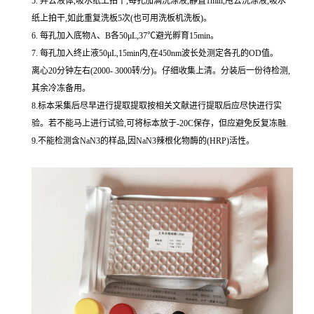
5. 弃去液体,吸水纸上拍干,每孔加满洗涤液,静置1min,甩去洗涤液,吸水
纸上拍干,如此重复洗板5次(也可用洗板机洗板)。
6. 每孔加入底物A、B各50μL,37℃避光孵育15min。
7. 每孔加入终止液50μL,15min内,在450nm波长处测定各孔的OD值。
离心20分钟左右(2000- 3000转/分)。仔细收集上清。分装后一份待检测,
其余冷冻备用。
8.标本采集后尽早进行提取提取按相关文献进行提取后应尽快进行实
验。若不能马上进行试验,可将标本放于-20C保存，但应避免反复冻融.
9.不能检测含NaN3的样品,因NaN3辣根化物酶的(HRP)活性。