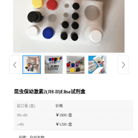
昆虫保幼激素2(JH-II)Elisa试剂盒
起订量 (盒)
价格
96t-48t
￥
1800 /盒
≥48t
￥
1200 /盒
品牌：
白益生物