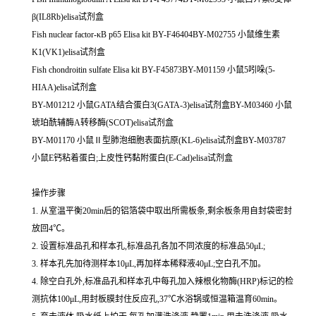
β(IL8Rb)elisa试剂盒
Fish nuclear factor-κB p65 Elisa kit BY-F46404BY-M02755 小鼠维生素
K1(VK1)elisa试剂盒
Fish chondroitin sulfate Elisa kit BY-F45873BY-M01159 小鼠5吲哚(5-
HIAA)elisa试剂盒
BY-M01212 小鼠GATA结合蛋白3(GATA-3)elisa试剂盒BY-M03460 小鼠
琥珀酰辅酶A转移酶(SCOT)elisa试剂盒
BY-M01170 小鼠Ⅱ型肺泡细胞表面抗原(KL-6)elisa试剂盒BY-M03787
小鼠E钙粘着蛋白;上皮性钙黏附蛋白(E-Cad)elisa试剂盒
操作步骤
1. 从室温平衡20min后的铝箔袋中取出所需板条,剩余板条用自封袋密封
放回4℃。
2. 设置标准品孔和样本孔,标准品孔各加不同浓度的标准品50μL;
3. 样本孔先加待测样本10μL,再加样本稀释液40μL;空白孔不加。
4. 除空白孔外,标准品孔和样本孔中每孔加入辣根化物酶(HRP)标记的检
测抗体100μL,用封板膜封住反应孔,37℃水浴锅或恒温箱温育60min。