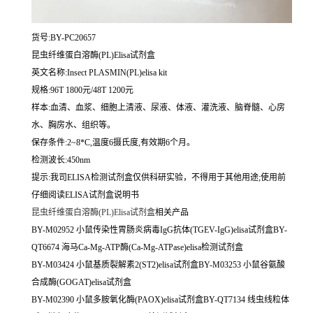
货号:BY-PC20657
昆虫纤维蛋白溶酶(PL)Elisa试剂盒
英文名称:
Insect PLASMIN(PL)elisa kit
规格:96T 1800元/48T 1200元
样本:血清、血浆、细胞上清液、尿液、体液、灌洗液、脑脊髓、心房
水、胸房水、组织等。
保存条件:2~8*C,温度6摄氏度,有效期6个月。
检测波长:450nm
提示:我司ELISA检测试剂盒仅供科研实验，不得用于其他用途;使用前
仔细阅读ELISA试剂盒说明书
昆虫纤维蛋白溶酶(PL)Elisa试剂盒
相关产品
BY-M02952 小鼠传染性胃肠炎病毒IgG抗体(TGEV-IgG)elisa试剂盒BY-
QT6674 海马Ca-Mg-ATP酶(Ca-Mg-ATPase)elisa检测试剂盒
BY-M03424 小鼠基质裂解素2(ST2)elisa试剂盒BY-M03253 小鼠谷氨酸
合成酶(GOGAT)elisa试剂盒
BY-M02390 小鼠多胺氧化酶(PAOX)elisa试剂盒BY-QT7134 线虫线粒体