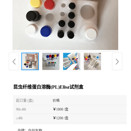
昆虫纤维蛋白溶酶(PL)Elisa试剂盒
起订量 (盒)
价格
96t-48t
￥
1800 /盒
≥48t
￥
1200 /盒
品牌：
白益生物