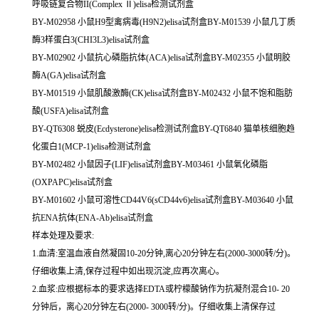
呼吸链复合物II(Complex Ⅱ)elisa检测试剂盒
BY-M02958 小鼠H9型禽病毒(H9N2)elisa试剂盒BY-M01539 小鼠几丁质
酶3样蛋白3(CHI3L3)elisa试剂盒
BY-M02902 小鼠抗心磷脂抗体(ACA)elisa试剂盒BY-M02355 小鼠明胶
酶A(GA)elisa试剂盒
BY-M01519 小鼠肌酸激酶(CK)elisa试剂盒BY-M02432 小鼠不饱和脂肪
酸(USFA)elisa试剂盒
BY-QT6308 蜕皮(Ecdysterone)elisa检测试剂盒BY-QT6840 猫单核细胞趋
化蛋白1(MCP-1)elisa检测试剂盒
BY-M02482 小鼠因子(LIF)elisa试剂盒BY-M03461 小鼠氧化磷脂
(OXPAPC)elisa试剂盒
BY-M01602 小鼠可溶性CD44V6(sCD44v6)elisa试剂盒BY-M03640 小鼠
抗ENA抗体(ENA-Ab)elisa试剂盒
样本处理及要求:
1.血清:室温血液自然凝固10-20分钟,离心20分钟左右(2000-3000转/分)。
仔细收集上清,保存过程中如出现沉淀,应再次离心。
2.血浆:应根据标本的要求选择EDTA或柠檬酸钠作为抗凝剂混合10- 20
分钟后，离心20分钟左右(2000- 3000转/分)。仔细收集上清保存过