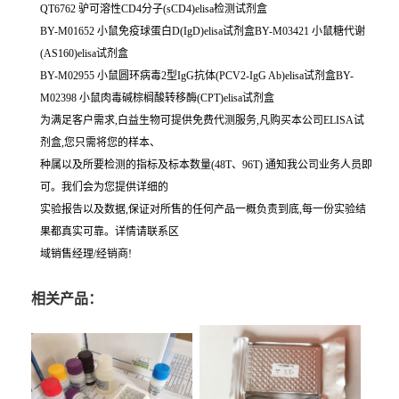
QT6762 驴可溶性CD4分子(sCD4)elisa检测试剂盒
BY-M01652 小鼠免疫球蛋白D(IgD)elisa试剂盒BY-M03421 小鼠糖代谢
(AS160)elisa试剂盒
BY-M02955 小鼠圆环病毒2型IgG抗体(PCV2-IgG Ab)elisa试剂盒BY-
M02398 小鼠肉毒碱棕榈酸转移酶(CPT)elisa试剂盒
为满足客户需求,白益生物可提供免费代测服务,凡购买本公司ELISA试
剂盒,您只需将您的样本、
种属以及所要检测的指标及标本数量(48T、96T) 通知我公司业务人员即
可。我们会为您提供详细的
实验报告以及数据,保证对所售的任何产品一概负责到底,每一份实验结
果都真实可靠。详情请联系区
域销售经理/经销商!
相关产品：