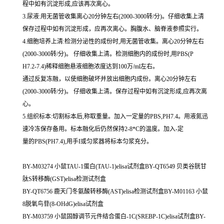
程中如有沉淀形成,应该再次离心。
3.尿液:用无菌管收集离心20分钟左右(2000-3000转/分)。仔细收集上清
保存过程中如有沉淀形成，应再次离心。胸腹水、脑脊液参照实行。
4.细胞培养上清:检测分泌性的成份时,用无菌管收集。离心20分钟左右
(2000-3000转/分)。 仔细收集上清。检测细胞内的成份时,用PBS(P
H7.2-7.4)稀释细胞悬液细胞浓度达到100万/ml左右。
通过反复冻融，以使细胞破坏并放出细胞内成份。离心20分钟左右
(2000-3000转/分)。 仔细收集上清。保存过程中如有沉淀形成,应再次离
心。
5.组织标本:切割标本后,称取重量。加入一定量的PBS,PH7.4。用液氮迅
速冷冻保存备用。标本融化后仍然保持2-8*C的温度。加入-定
量的PBS(PH7.4),用手I或匀浆器将标本匀浆充分。
BY-M03274 小鼠TAU-1蛋白(TAU-1)elisa试剂盒BY-QT6549 贝类谷胱甘
肽S转移酶(GST)elisa检测试剂盒
BY-QT6756 鹿天门冬氨酸转移酶(AST)elisa检测试剂盒BY-M01163 小鼠
8脱氧鸟苷(8-OHdG)elisa试剂盒
BY-M03759 小鼠固醇调节元件结合蛋白-1C(SREBP-1C)elisa试剂盒BY-