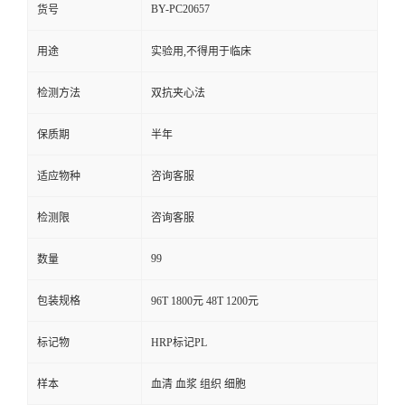
BY-PC20657
货号
用途
实验用,不得用于临床
检测方法
双抗夹心法
保质期
半年
适应物种
咨询客服
检测限
咨询客服
99
数量
包装规格
96T 1800元 48T 1200元
标记物
HRP标记PL
样本
血清 血浆 组织 细胞