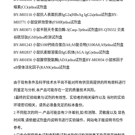
缩素(CCk)elisa试剂盒
BY-M03116 小鼠抗人表面抗原IgG2a(HBsAg IgG2a)elisa试剂盒BY-
M03771 小鼠促卵泡受体(FSHR)elisa试剂盒
BY-M03071 小鼠半胱天冬蛋白酶-3(Casp-3)elisa试剂盒BY-QT6552 贝类
谷胱甘肽(GSH)elisa检测试剂盒
BY-M01243 小鼠S100钙结合蛋白A8;A9复合物(S100A8;A9)elisa试剂盒
BY-M02837 小鼠抗麦醇溶蛋白IgG抗体(AGA-IgG)elisa试剂盒
BY-M01856 小鼠腺苷脱氨酶(ADA)elisa试剂盒BY-M03934 小鼠核因子
κB受体活化因子(RANK)elisa试剂盒
由于现有条件及科学技术水平尚不能对所有供货商提供的所有原料进行
的鉴定与分析,本产品可能存在一定的质量技术风险。
1最终的实验结果与试剂的有效性、实验者的相关操作以及 当时的实验
环境密切相关，请务必准备充足的标本备份。
2.不同批次的同一-产品可能会有少许差别,如:检测限、灵敏度以及 显色
时间等,请依据试剂盒内说明书进行实验操作，网站电子版说明书仅作
参考。