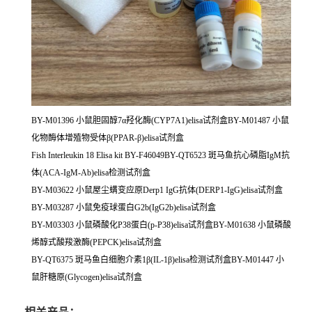
BY-M01396 小鼠胆固醇7α羟化酶(CYP7A1)elisa试剂盒BY-M01487 小鼠
化物酶体增殖物受体β(PPAR-β)elisa试剂盒
Fish Interleukin 18 Elisa kit BY-F46049BY-QT6523 斑马鱼抗心磷脂IgM抗
体(ACA-IgM-Ab)elisa检测试剂盒
BY-M03622 小鼠屋尘螨变应原Derp1 IgG抗体(DERP1-IgG)elisa试剂盒
BY-M03287 小鼠免疫球蛋白G2b(IgG2b)elisa试剂盒
BY-M03303 小鼠磷酸化P38蛋白(p-P38)elisa试剂盒BY-M01638 小鼠磷酸
烯醇式酸羧激酶(PEPCK)elisa试剂盒
BY-QT6375 斑马鱼白细胞介素1β(IL-1β)elisa检测试剂盒BY-M01447 小
鼠肝糖原(Glycogen)elisa试剂盒