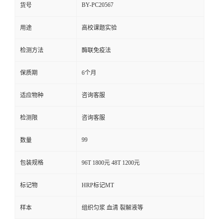
BY-PC20567
货号
用途
高校课题实验
检测方法
酶联免疫法
保质期
6个月
适应物种
咨询客服
检测限
咨询客服
99
数量
包装规格
96T 1800元 48T 1200元
标记物
HRP标记MT
样本
组织匀浆 血清 裂解液等