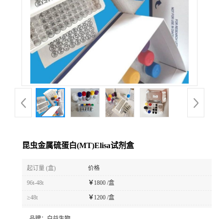
昆虫金属硫蛋白(MT)Elisa试剂盒
起订量 (盒)
价格
96t-48t
￥
1800 /盒
≥48t
￥
1200 /盒
品牌：
白益生物