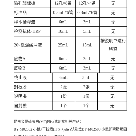
微孔酶标板
12孔×8条
12孔×4条
无
标准品
0.3mL*6管
0.3mL*6管
无
样本稀释液
6mL
3mL
无
检测抗体-HRP
10mL
5mL
无
按说明书进行
20×洗涤缓冲液
25mL
15mL
稀释
底物A
6mL
3mL
无
底物B
6mL
3mL
无
终止液
6mL
3mL
无
封板膜
2张
2张
无
说明书
1份
1份
无
自封袋
1个
1个
无
昆虫金属硫蛋白(MT)Elisa试剂盒
相关产品：
BY-M02332 小鼠λ干扰素(IFN-λ)elisa试剂盒BY-M02588 小鼠卵磷脂胆固