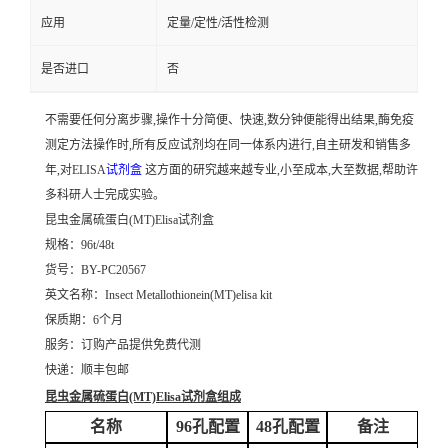
应用
定量/定性/活性检测
是否进口
否
不需要任何分离步骤,操作十分简便、快速,数分钟便能得出结果,酶免疫
测定方法操作时,所有反应试剂均在同一体系内进行,自主研发和销售多
年,对ELISA
试剂盒
这方面的研究越来越专业,小至成本,大至数据,帮助许
多科研人士完成实验。
昆虫金属硫蛋白(MT)Elisa试剂盒
规格：96t/48t
货号：BY-PC20567
英文名称：
Insect Metallothionein(MT)elisa kit
保质期：6个月
服务：订购产品提供免费代测
快递：顺丰包邮
昆虫金属硫蛋白(MT)Elisa试剂盒
组成
名称
96孔配置
48孔配置
备注