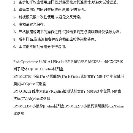
3、各步加样均应使用加样器,并经常校对其准确性,以避免试验误差。
4、请每次测定的同时做标准曲线,最 好做复孔。
5、封板膜只限一次性使用,以避免交叉污染。
6、底物请避光保存。
7、严格按照说明书的操作进行,试验结果判定必须以酶标仪读数为准。
8、所有样品,洗涤液和各种废弃物都应按传染物处理。
9、本试剂不同批号组分不得混用。
Fish Cytochrome P4501A1 Elisa kit BY-F46398BY-M03238 小鼠CXC趋化
因子配体13(CXCL13)elisa试剂盒
BY-M03767 小鼠17α-孕烯醇酮(17α-HP)elisa试剂盒BY-M04177 小鼠绒毛
膜β(β-CG)elisa试剂盒
BY-QT6262 维生素K2(VK2)elisa检测试剂盒BY-M01963 小鼠圆环病毒
抗体(CV-Ab)elisa试剂盒
BY-M02354 小鼠孕(P)elisa试剂盒BY-M02270 小鼠钙调磷酸酶(CaN)elisa
试剂盒