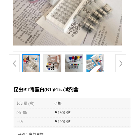
昆虫BT毒蛋白(BT)Elisa试剂盒
起订量 (盒)
价格
96t-48t
￥
1800 /盒
≥48t
￥
1200 /盒
品牌：
白益生物