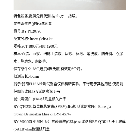
特色服务:提供免费代测,技术-对一 指导。
昆虫毒蛋白()Elisa试剂盒
货号:BY-PC20796
英文名称:
Insect ()elisa kit
规格:96T 1800元/48T 1200元
样本:血清、血浆、细胞上清液、尿液、体液、灌洗液、脑脊髓、心房
水、胸房水、组织等。
保存条件:2~8*C,温度6摄氏度,有效期6个月。
检测波长:450nm
提示:我司ELISA检测试剂盒仅供科研实验，不得用于其他用途;使用前
仔细阅读ELISA试剂盒说明书
昆虫毒蛋白()Elisa试剂盒
相关产品
BY-QT6233 草莓镶脉病毒(SVBV)elisa检测试剂盒Fish Bone gla
protein;Osteocalcin Elisa kit BY-F45747
BY-M02995 小鼠N（ε）羧赖氨酸(CEL)elisa试剂盒BY-QT6247 沙丁胺醇
(SALB)elisa检测试剂盒