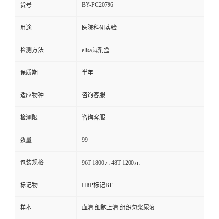
BY-PC20796
货号
用途
医院科研实验
检测方法
elisa试剂盒
保质期
半年
适应物种
咨询客服
检测限
咨询客服
99
数量
包装规格
96T 1800元 48T 1200元
标记物
HRP标记BT
样本
血清 细胞上清 组织匀浆尿液