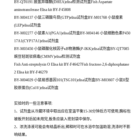
BY-QT6191 脱氢异雄酮(DHEA)elisa检测试剂盒Fish Aspartate
aminotransferase Elisa kit BY-F45808
BY-M04137 小鼠三磷酸鸟苷(GTP)elisa试剂盒BY-M01768 小鼠瘦素
(LEP)elisa试剂盒
BY-M02277 小鼠素A1(PGA1)elisa试剂盒BY-M04146 小鼠细胞色素P450
17A1(CYP17A1)elisa试剂盒
BY-M03450 小鼠磷酸化核因子κB物激酶(P-IKK)elisa试剂盒BY-QT7085
豌豆轻斑驳病毒(CMMV)elisa检测试剂盒
Fish Anti-streptolysin O Elisa kit BY-F46427Fish fructose-2,6-diphosphatase
2 Elisa kit BY-F46279
BY-M04029 小鼠易感基因101(TSG101)elisa试剂盒BY-M03607 小鼠II型
胶原蛋白(ColⅡ)elisa试剂盒
实验时的一些注意事项:
1、试剂盒从冷藏环境中取出应在室温平衡15-30分钟后方可使用,酶标包
被板开封后如未用完,板条应装入密封袋中保存。
2、浓洗涤液可能会有结晶析出,稀释时可在水浴中加温助溶,洗涤时不影
响结果。