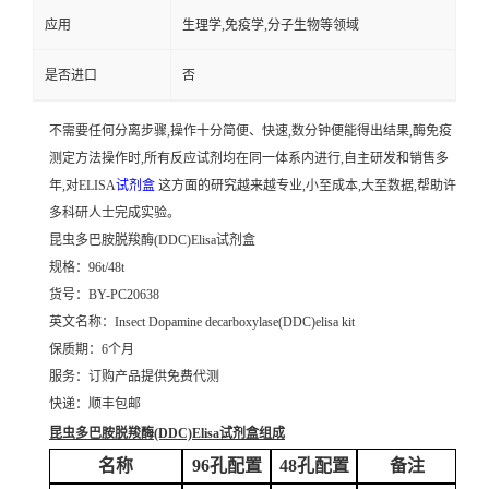
应用
生理学,免疫学,分子生物等领域
是否进口
否
不需要任何分离步骤,操作十分简便、快速,数分钟便能得出结果,酶免疫
测定方法操作时,所有反应试剂均在同一体系内进行,自主研发和销售多
年,对ELISA
试剂盒
这方面的研究越来越专业,小至成本,大至数据,帮助许
多科研人士完成实验。
昆虫多巴胺脱羧酶(DDC)Elisa试剂盒
规格：96t/48t
货号：BY-PC20638
英文名称：
Insect Dopamine decarboxylase(DDC)elisa kit
保质期：6个月
服务：订购产品提供免费代测
快递：顺丰包邮
昆虫多巴胺脱羧酶(DDC)Elisa试剂盒
组成
名称
96孔配置
48孔配置
备注