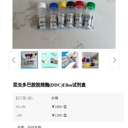
昆虫多巴胺脱羧酶(DDC)Elisa试剂盒
起订量 (盒)
价格
96t-48t
￥
1800 /盒
≥48t
￥
1200 /盒
品牌：
白益生物