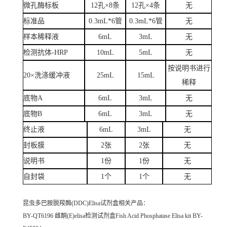
微孔酶标板
12孔×8条
12孔×4条
无
标准品
0.3mL*6管
0.3mL*6管
无
样本稀释液
6mL
3mL
无
检测抗体-HRP
10mL
5mL
无
按说明书进行
20×洗涤缓冲液
25mL
15mL
稀释
底物A
6mL
3mL
无
底物B
6mL
3mL
无
终止液
6mL
3mL
无
封板膜
2张
2张
无
说明书
1份
1份
无
自封袋
1个
1个
无
昆虫多巴胺脱羧酶(DDC)Elisa试剂盒
相关产品：
BY-QT6196 雌酮(E)elisa检测试剂盒Fish Acid Phosphatase Elisa kit BY-