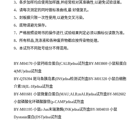
3、各步加样均应使用加样器,并经常校对其准确性,以避免试验误差。
4、请每次测定的同时做标准曲线,最 好做复孔。
5、封板膜只限一次性使用,以避免交叉污染。
6、底物请避光保存。
7、严格按照说明书的操作进行,试验结果判定必须以酶标仪读数为准。
8、所有样品,洗涤液和各种废弃物都应按传染物处理。
9、本试剂不同批号组分不得混用。
BY-M04170 小鼠钙结合蛋白(CALB)elisa试剂盒BY-M03869 小鼠粘蛋白
4(MU)elisa试剂盒
BY-QT6394 斑马鱼胰岛素(INS)elisa检测试剂盒BY-M01320 小鼠白细胞
介素18(IL-18)elisa试剂盒
BY-M01681 小鼠微量白蛋白(MAU;ALB;mALB)elisa试剂盒BY-M02602
小鼠磷酸化环磷酸腺苷(p-CAMP)elisa试剂盒
BY-M01195 小鼠c-Jun末端激酶(JNK)elisa试剂盒BY-M04010 小鼠
Dystonin蛋白(DST)elisa试剂盒