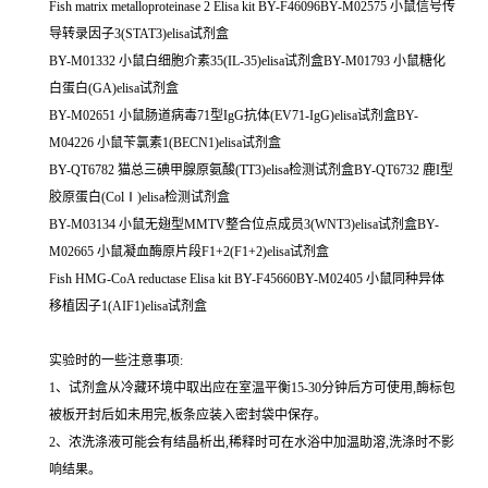
Fish matrix metalloproteinase 2 Elisa kit BY-F46096BY-M02575 小鼠信号传
导转录因子3(STAT3)elisa试剂盒
BY-M01332 小鼠白细胞介素35(IL-35)elisa试剂盒BY-M01793 小鼠糖化
白蛋白(GA)elisa试剂盒
BY-M02651 小鼠肠道病毒71型IgG抗体(EV71-IgG)elisa试剂盒BY-
M04226 小鼠苄氯素1(BECN1)elisa试剂盒
BY-QT6782 猫总三碘甲腺原氨酸(TT3)elisa检测试剂盒BY-QT6732 鹿I型
胶原蛋白(ColⅠ)elisa检测试剂盒
BY-M03134 小鼠无翅型MMTV整合位点成员3(WNT3)elisa试剂盒BY-
M02665 小鼠凝血酶原片段F1+2(F1+2)elisa试剂盒
Fish HMG-CoA reductase Elisa kit BY-F45660BY-M02405 小鼠同种异体
移植因子1(AIF1)elisa试剂盒
实验时的一些注意事项:
1、试剂盒从冷藏环境中取出应在室温平衡15-30分钟后方可使用,酶标包
被板开封后如未用完,板条应装入密封袋中保存。
2、浓洗涤液可能会有结晶析出,稀释时可在水浴中加温助溶,洗涤时不影
响结果。