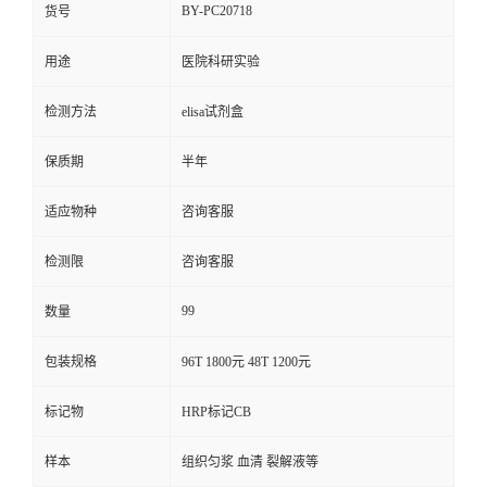
BY-PC20718
货号
用途
医院科研实验
检测方法
elisa试剂盒
保质期
半年
适应物种
咨询客服
检测限
咨询客服
99
数量
包装规格
96T 1800元 48T 1200元
标记物
HRP标记CB
样本
组织匀浆 血清 裂解液等