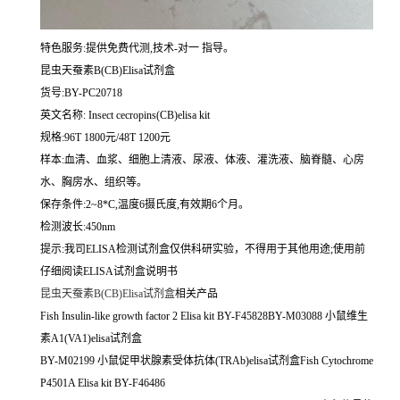
特色服务:提供免费代测,技术-对一 指导。
昆虫天蚕素B(CB)Elisa试剂盒
货号:BY-PC20718
英文名称:
Insect cecropins(CB)elisa kit
规格:96T 1800元/48T 1200元
样本:血清、血浆、细胞上清液、尿液、体液、灌洗液、脑脊髓、心房
水、胸房水、组织等。
保存条件:2~8*C,温度6摄氏度,有效期6个月。
检测波长:450nm
提示:我司ELISA检测试剂盒仅供科研实验，不得用于其他用途;使用前
仔细阅读ELISA试剂盒说明书
昆虫天蚕素B(CB)Elisa试剂盒
相关产品
Fish Insulin-like growth factor 2 Elisa kit BY-F45828BY-M03088 小鼠维生
素A1(VA1)elisa试剂盒
BY-M02199 小鼠促甲状腺素受体抗体(TRAb)elisa试剂盒Fish Cytochrome
P4501A Elisa kit BY-F46486