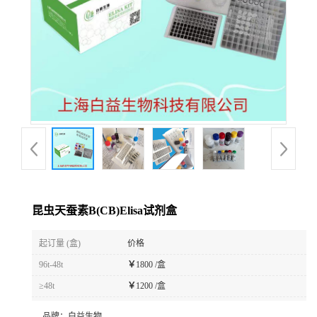
昆虫天蚕素B(CB)Elisa试剂盒
起订量 (盒)
价格
96t-48t
￥
1800 /盒
≥48t
￥
1200 /盒
品牌：
白益生物