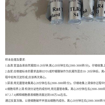
样本处理及要求:
1.血清:室温血液自然凝固10-20分钟,离心20分钟左右(2000-3000转/分)。仔
2.血浆:应根据标本的要求选择EDTA或柠檬酸钠作为抗凝剂混合10- 20分钟后，离心2
程中如有沉淀形成,应该再次离心。
3.尿液:用无菌管收集离心20分钟左右(2000-3000转/分)。仔细收集上清保
4.细胞培养上清:检测分泌性的成份时,用无菌管收集。离心20分钟左右(2000-3000
H7.2-7.4)稀释细胞悬液细胞浓度达到100万/ml左右。
通过反复冻融，以使细胞破坏并放出细胞内成份。离心20分钟左右(2000-3000