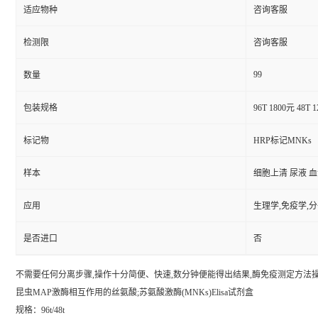
适应物种
咨询客服
检测限
咨询客服
99
数量
包装规格
96T 1800元 48T 
标记物
HRP标记MNKs
样本
细胞上清 尿液 
应用
生理学,免疫学,
是否进口
否
不需要任何分离步骤,操作十分简便、快速,数分钟便能得出结果,酶免疫测定方法操作
昆虫MAP激酶相互作用的丝氨酸;苏氨酸激酶(MNKs)Elisa试剂盒
规格：96t/48t