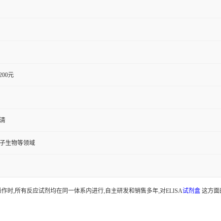
1200元
血清
分子生物等领域
时,所有反应试剂均在同一体系内进行,自主研发和销售多年,对ELISA
试剂盒
这方面