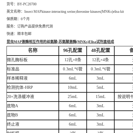
货号：BY-PC20700
英文名称：
Insect MAPkinase-interacting serine;threonine kinases(MNKs)elisa kit
保质期：6个月
服务：订购产品提供免费代测
快递：顺丰包邮
昆虫MAP激酶相互作用的丝氨酸;苏氨酸激酶(MNKs)Elisa试剂盒
组成
名称
96孔配置
48孔配置
微孔酶标板
12孔×8条
12孔×4条
标准品
0.3mL*6管
0.3mL*6管
样本稀释液
6mL
3mL
检测抗体-HRP
10mL
5mL
20×洗涤缓冲液
25mL
15mL
按说明
底物A
6mL
3mL
底物B
6mL
3mL
终止液
6mL
3mL