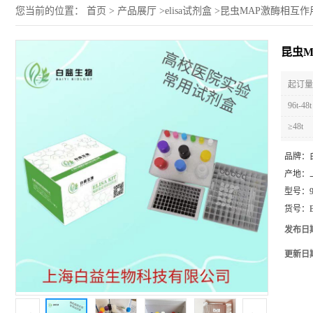
您当前的位置：
首页
>
产品展厅
>
elisa试剂盒
>
昆虫MAP激酶相互作用
昆虫M
起订量 
96t-48t
≥48t
品牌：
产地：
型号：
货号：
发布日
更新日