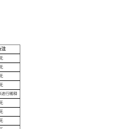
备注
无
无
无
无
书进行稀释
无
无
无