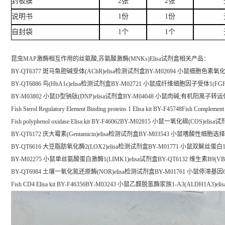
封板膜
2张
2张
说明书
1份
1份
自封袋
1个
1个
昆虫MAP激酶相互作用的丝氨酸;苏氨酸激酶(MNKs)Elisa试剂盒
相关产品：
BY-QT6377 斑马鱼胆碱受体(AChR)elisa检测试剂盒BY-M02694 小鼠细胞色素氧化酶
BY-QT6886 鸟(HbA1c)elisa检测试剂盒BY-M02721 小鼠成纤维细胞因子受体1(FGFR
BY-M03802 小鼠D型钠肽(DNP)elisa试剂盒BY-M04048 小鼠肉碱;有机阳离子转运体2
Fish Sterol Regulatory Element Binding proteins 1 Elisa kit BY-F45748Fish Complement
Fish polyphenol oxidase Elisa kit BY-F46062BY-M02815 小鼠一氧化碳(COS)elisa
BY-QT6172 庆大霉素(Gentamicin)elisa检测试剂盒BY-M03543 小鼠嗜酸性细胞选
BY-QT6616 大豆脂肪氧化酶2(LOX2)elisa检测试剂盒BY-M01771 小鼠双解丝蛋白1(
BY-M02275 小鼠单丝氨酸蛋白激酶1(LIMK1)elisa试剂盒BY-QT6132 维生素B9(VB
BY-QT6984 土壤一氧化氮还原酶(NOR)elisa检测试剂盒BY-M01761 小鼠停滞基因6(G
Fish CD4 Elisa kit BY-F46356BY-M03243 小鼠乙醛脱氢酶家族1-A3(ALDH1A3)el