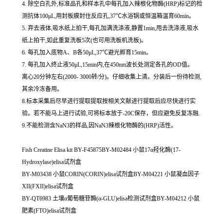
4. 除空白孔外,标准品孔和样本孔中每孔加入辣根化物酶(HRP)标记的检
测抗体100μL,用封板膜封住反应孔,37℃水浴锅或恒温箱温育60min。
5. 弃去液体,吸水纸上拍干,每孔加满洗涤液,静置1min,甩去洗涤液,吸水
纸上拍干,如此重复洗板5次(也可用洗板机洗板)。
6. 每孔加入底物A、B各50μL,37℃避光孵育15min。
7. 每孔加入终止液50μL,15min内,在450nm波长处测定各孔的OD值。
离心20分钟左右(2000- 3000转/分)。仔细收集上清。分装后一份待检测,
其余冷冻备用。
8.标本采集后尽早进行提取提取按相关文献进行提取后应尽快进行实
验。若不能马上进行试验,可将标本放于-20C保存，但应避免反复冻融.
9.不能检测含NaN3的样品,因NaN3辣根化物酶的(HRP)活性。
Fish Creatine Elisa kit BY-F45875BY-M02484 小鼠17α羟化酶(17-
Hydroxylase)elisa试剂盒
BY-M03438 小鼠CORIN(CORIN)elisa试剂盒BY-M04221 小鼠凝血因子
XII(FXII)elisa试剂盒
BY-QT6983 土壤α葡萄糖苷酶(α-GLU)elisa检测试剂盒BY-M04212 小鼠
肥素(FTO)elisa试剂盒