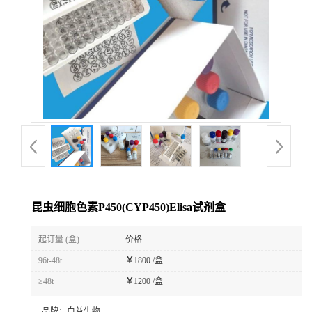
昆虫细胞色素P450(CYP450)Elisa试剂盒
起订量 (盒)
价格
96t-48t
￥
1800 /盒
≥48t
￥
1200 /盒
品牌：
白益生物