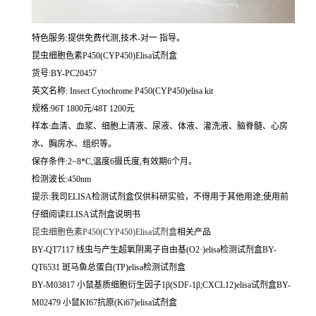
特色服务:提供免费代测,技术-对一 指导。
昆虫细胞色素P450(CYP450)Elisa试剂盒
货号:BY-PC20457
英文名称:
Insect Cytochrome P450(CYP450)elisa kit
规格:96T 1800元/48T 1200元
样本:血清、血浆、细胞上清液、尿液、体液、灌洗液、脑脊髓、心房
水、胸房水、组织等。
保存条件:2~8*C,温度6摄氏度,有效期6个月。
检测波长:450nm
提示:我司ELISA检测试剂盒仅供科研实验，不得用于其他用途;使用前
仔细阅读ELISA试剂盒说明书
昆虫细胞色素P450(CYP450)Elisa试剂盒
相关产品
BY-QT7117 线虫与产生超氧阴离子自由基(O2·)elisa检测试剂盒BY-
QT6531 斑马鱼总蛋白(TP)elisa检测试剂盒
BY-M03817 小鼠基质细胞衍生因子1β(SDF-1β;CXCL12)elisa试剂盒BY-
M02479 小鼠KI67抗原(Ki67)elisa试剂盒