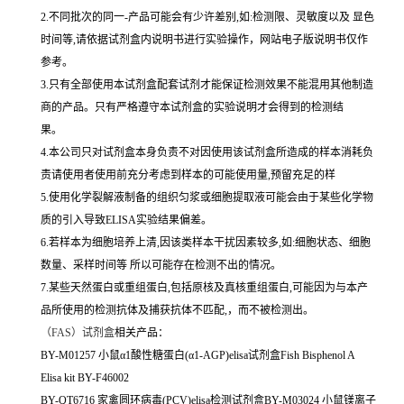
2.不同批次的同一-产品可能会有少许差别,如:检测限、灵敏度以及 显色
时间等,请依据试剂盒内说明书进行实验操作，网站电子版说明书仅作
参考。
3.只有全部使用本试剂盒配套试剂才能保证检测效果不能混用其他制造
商的产品。只有严格遵守本试剂盒的实验说明才会得到的检测结
果。
4.本公司只对试剂盒本身负责不对因使用该试剂盒所造成的样本消耗负
责请使用者使用前充分考虑到样本的可能使用量,预留充足的样
5.使用化学裂解液制备的组织匀浆或细胞提取液可能会由于某些化学物
质的引入导致ELISA实验结果偏差。
6.若样本为细胞培养上清,因该类样本干扰因素较多,如:细胞状态、细胞
数量、采样时间等 所以可能存在检测不出的情况。
7.某些天然蛋白或重组蛋白,包括原核及真核重组蛋白,可能因为与本产
品所使用的检测抗体及捕获抗体不匹配,，而不被检测出。
（
FAS）试剂盒
相关产品：
BY-M01257 小鼠α1酸性糖蛋白(α1-AGP)elisa试剂盒Fish Bisphenol A
Elisa kit BY-F46002
BY-QT6716 家禽圆环病毒(PCV)elisa检测试剂盒BY-M03024 小鼠镁离子