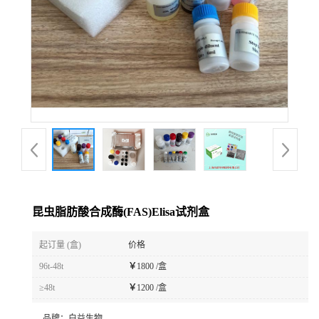
昆虫脂肪酸合成酶(FAS)Elisa试剂盒
起订量 (盒)
价格
96t-48t
￥
1800 /盒
≥48t
￥
1200 /盒
品牌：
白益生物