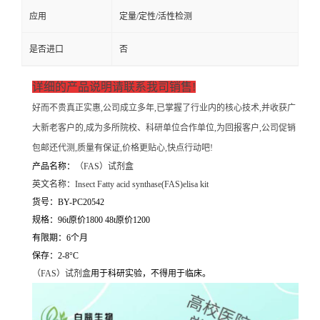
应用
定量/定性/活性检测
是否进口
否
详细的产品说明请联系我司销售!
好而不贵真正实惠,公司成立多年,已掌握了行业内的核心技术,并收获广
大新老客户的,成为多所院校、科研单位合作单位,为回报客户,公司促销
包邮还代测,质量有保证,价格更贴心,快点行动吧!
产品名称：
（
FAS）试剂盒
英文名称：
Insect Fatty acid synthase(FAS)elisa kit
货号：BY-PC20542
规格：96t原价1800 48t原价1200
有限期：6个月
保存：2-8°C
（
FAS）试剂盒
用于科研实验，不得用于临床。