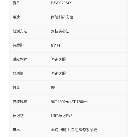
BY-PC20542
货号
用途
医院科研实验
检测方法
双抗夹心法
保质期
6个月
适应物种
咨询客服
检测限
咨询客服
99
数量
包装规格
96T 1800元 48T 1200元
标记物
HRP标记FAS
样本
血清 细胞上清 组织匀浆尿液