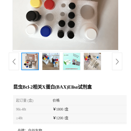
昆虫Bcl-2相关X蛋白(BAX)Elisa试剂盒
起订量 (盒)
价格
96t-48t
￥
1800 /盒
≥48t
￥
1200 /盒
品牌：
白益生物