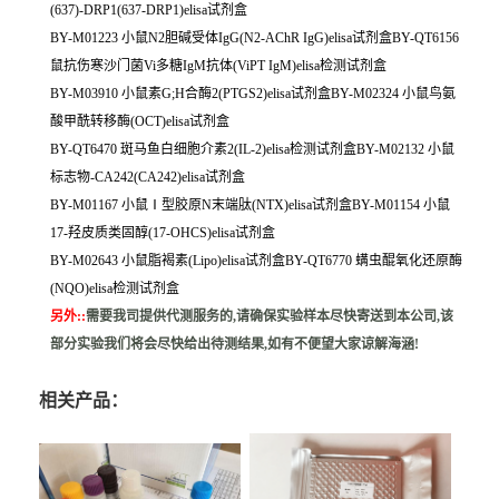
(637)-DRP1(637-DRP1)elisa试剂盒
BY-M01223 小鼠N2胆碱受体IgG(N2-AChR IgG)elisa试剂盒BY-QT6156
鼠抗伤寒沙门菌Vi多糖IgM抗体(ViPT IgM)elisa检测试剂盒
BY-M03910 小鼠素G;H合酶2(PTGS2)elisa试剂盒BY-M02324 小鼠鸟氨
酸甲酰转移酶(OCT)elisa试剂盒
BY-QT6470 斑马鱼白细胞介素2(IL-2)elisa检测试剂盒BY-M02132 小鼠
标志物-CA242(CA242)elisa试剂盒
BY-M01167 小鼠Ⅰ型胶原N末端肽(NTX)elisa试剂盒BY-M01154 小鼠
17-羟皮质类固醇(17-OHCS)elisa试剂盒
BY-M02643 小鼠脂褐素(Lipo)elisa试剂盒BY-QT6770 螨虫醌氧化还原酶
(NQO)elisa检测试剂盒
另外:
:
需要我司提供代测服务的,请确保实验样本尽快寄送到本公司,该
部分实验我们将会尽快给出待测结果,如有不便望大家谅解海涵!
相关产品：