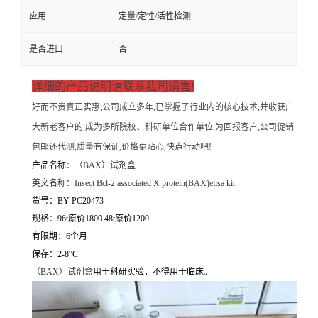
应用
定量/定性/活性检测
是否进口
否
详细的产品说明请联系我司销售!
好而不贵真正实惠,公司成立多年,已掌握了行业内的核心技术,并收获广
大新老客户的,成为多所院校、科研单位合作单位,为回报客户,公司促销
包邮还代测,质量有保证,价格更贴心,快点行动吧!
产品名称：
（
BAX）试剂盒
英文名称：
Insect Bcl-2 associated X protein(BAX)elisa kit
货号：BY-PC20473
规格：96t原价1800 48t原价1200
有限期：6个月
保存：2-8°C
（
BAX）试剂盒
用于科研实验，不得用于临床。