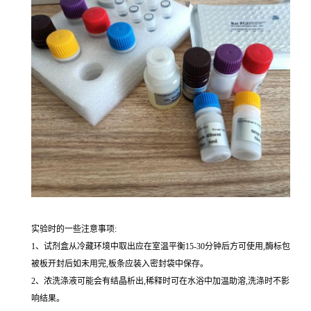
实验时的一些注意事项:
1、试剂盒从冷藏环境中取出应在室温平衡15-30分钟后方可使用,酶标包
被板开封后如未用完,板条应装入密封袋中保存。
2、浓洗涤液可能会有结晶析出,稀释时可在水浴中加温助溶,洗涤时不影
响结果。