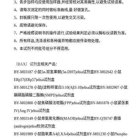
3、各步加样均应使用加样器,并经常校对其准确性,以避免试验误差。
4、请每次测定的同时做标准曲线,最 好做复孔。
5、封板膜只限一次性使用,以避免交叉污染。
6、底物请避光保存。
7、严格按照说明书的操作进行,试验结果判定必须以酶标仪读数为准。
8、所有样品,洗涤液和各种废弃物都应按传染物处理。
9、本试剂不同批号组分不得混用。
（
BAX）试剂盒
相关产品：
BY-M03187 小鼠5α-双氢睾酮(5α-DHT)elisa试剂盒BY-M02642 小鼠
ERp57(ERp57)elisa试剂盒
BY-M01278 小鼠β淀粉样蛋白3-10(Aβ3-10)elisa试剂盒BY-M02907 小鼠
鞘磷脂磷酸二酯酶(SMPD)elisa试剂盒
BY-M02888 小鼠焦磷酸法呢酯(FPP)elisa试剂盒BY-M01878 小鼠紧张素
IV(Ang IV)elisa试剂盒
BY-M03149 小鼠单氨氧化酶B(MAOB)elisa试剂盒BY-QT6747 鹿雄
(androgen)elisa检测试剂盒
BY-M01989 小鼠脂氧素A4(LXA4)elisa试剂盒BY-M01230 小鼠Phospho