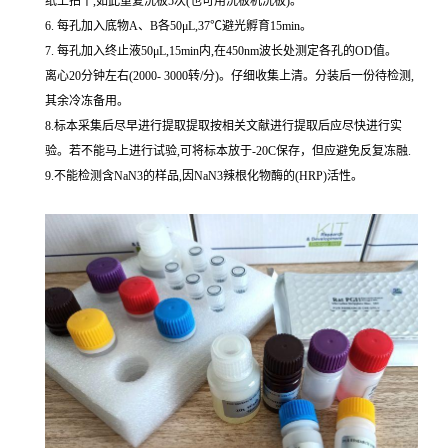
纸上拍干,如此重复洗板5次(也可用洗板机洗板)。
6. 每孔加入底物A、B各50μL,37℃避光孵育15min。
7. 每孔加入终止液50μL,15min内,在450nm波长处测定各孔的OD值。
离心20分钟左右(2000- 3000转/分)。仔细收集上清。分装后一份待检测,
其余冷冻备用。
8.标本采集后尽早进行提取提取按相关文献进行提取后应尽快进行实
验。若不能马上进行试验,可将标本放于-20C保存，但应避免反复冻融.
9.不能检测含NaN3的样品,因NaN3辣根化物酶的(HRP)活性。