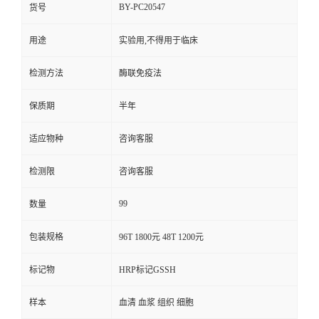
BY-PC20547
货号
用途
实验用,不得用于临床
检测方法
酶联免疫法
保质期
半年
适应物种
咨询客服
检测限
咨询客服
99
数量
包装规格
96T 1800元 48T 1200元
标记物
HRP标记GSSH
样本
血清 血浆 组织 细胞