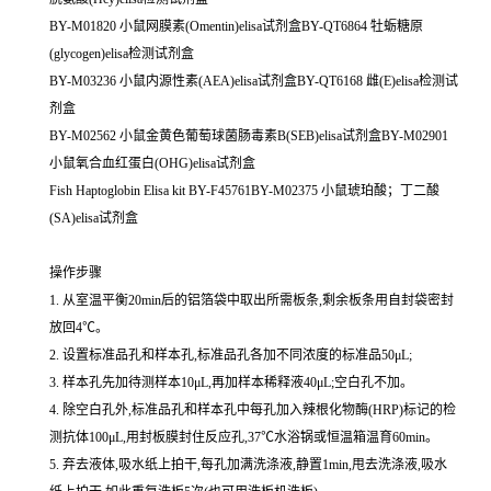
BY-M01820 小鼠网膜素(Omentin)elisa试剂盒BY-QT6864 牡蛎糖原
(glycogen)elisa检测试剂盒
BY-M03236 小鼠内源性素(AEA)elisa试剂盒BY-QT6168 雌(E)elisa检测试
剂盒
BY-M02562 小鼠金黄色葡萄球菌肠毒素B(SEB)elisa试剂盒BY-M02901
小鼠氧合血红蛋白(OHG)elisa试剂盒
Fish Haptoglobin Elisa kit BY-F45761BY-M02375 小鼠琥珀酸；丁二酸
(SA)elisa试剂盒
操作步骤
1. 从室温平衡20min后的铝箔袋中取出所需板条,剩余板条用自封袋密封
放回4℃。
2. 设置标准品孔和样本孔,标准品孔各加不同浓度的标准品50μL;
3. 样本孔先加待测样本10μL,再加样本稀释液40μL;空白孔不加。
4. 除空白孔外,标准品孔和样本孔中每孔加入辣根化物酶(HRP)标记的检
测抗体100μL,用封板膜封住反应孔,37℃水浴锅或恒温箱温育60min。
5. 弃去液体,吸水纸上拍干,每孔加满洗涤液,静置1min,甩去洗涤液,吸水