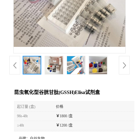
昆虫氧化型谷胱甘肽(GSSH)Elisa试剂盒
起订量 (盒)
价格
96t-48t
￥
1800 /盒
≥48t
￥
1200 /盒
品牌：
白益生物