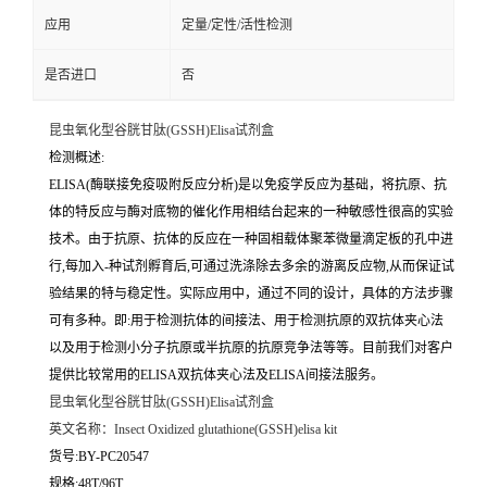
应用
定量/定性/活性检测
是否进口
否
昆虫氧化型谷胱甘肽(GSSH)Elisa试剂盒
检测概述:
ELISA(酶联接免疫吸附反应分析)是以免疫学反应为基础，将抗原、抗
体的特反应与酶对底物的催化作用相结台起来的一种敏感性很高的实验
技术。由于抗原、抗体的反应在一种固相载体聚苯微量滴定板的孔中进
行,每加入-种试剂孵育后,可通过洗涤除去多余的游离反应物,从而保证试
验结果的特与稳定性。实际应用中，通过不同的设计，具体的方法步骤
可有多种。即:用于检测抗体的间接法、用于检测抗原的双抗体夹心法
以及用于检测小分子抗原或半抗原的抗原竞争法等等。目前我们对客户
提供比较常用的ELISA双抗体夹心法及ELISA间接法服务。
昆虫氧化型谷胱甘肽(GSSH)Elisa试剂盒
英文名称：
Insect Oxidized glutathione(GSSH)elisa kit
货号:BY-PC20547
规格:48T/96T