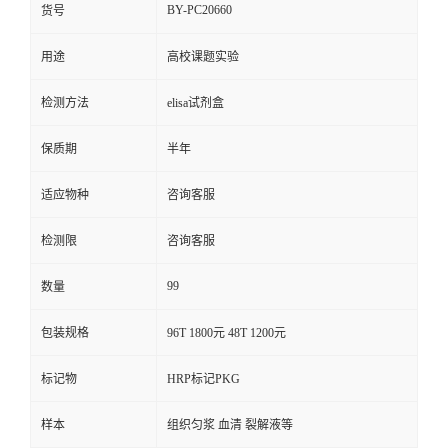
BY-PC20660
货号
用途
高校课题实验
检测方法
elisa试剂盒
保质期
半年
适应物种
咨询客服
检测限
咨询客服
99
数量
包装规格
96T 1800元 48T 1200元
标记物
HRP标记PKG
样本
组织匀浆 血清 裂解液等