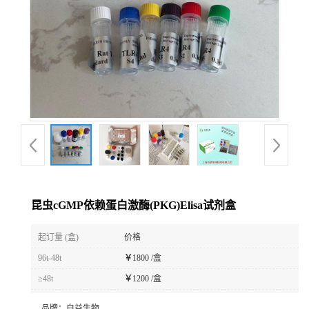
昆虫cGMP依赖蛋白激酶(PKG)Elisa试剂盒
起订量 (盒)
价格
96t-48t
￥
1800 /盒
≥48t
￥
1200 /盒
品牌：
白益生物