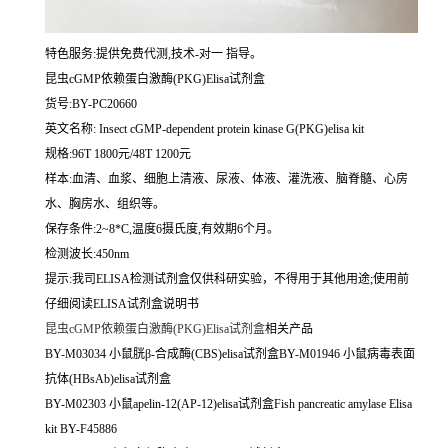
特色服务:提供免费代测,技术-对一 指导。
昆虫cGMP依赖蛋白激酶(PKG)Elisa试剂盒
货号:BY-PC20660
英文名称:
Insect cGMP-dependent protein kinase G(PKG)elisa kit
规格:96T 1800元/48T 1200元
样本:血清、血浆、细胞上清液、尿液、体液、灌洗液、脑脊髓、心房
水、胸房水、组织等。
保存条件:2~8*C,温度6摄氏度,有效期6个月。
检测波长:450nm
提示:我司ELISA检测试剂盒仅供科研实验，不得用于其他用途;使用前
仔细阅读ELISA试剂盒说明书
昆虫cGMP依赖蛋白激酶(PKG)Elisa试剂盒
相关产品
BY-M03034 小鼠胱β-合成酶(CBS)elisa试剂盒BY-M01946 小鼠病毒表面
抗体(HBsAb)elisa试剂盒
BY-M02303 小鼠apelin-12(AP-12)elisa试剂盒Fish pancreatic amylase Elisa
kit BY-F45886