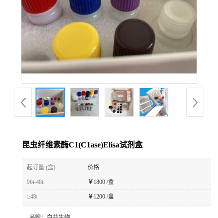
昆虫纤维素酶C1(C1ase)Elisa试剂盒
起订量 (盒)
价格
96t-48t
￥
1800 /盒
≥48t
￥
1200 /盒
品牌：
白益生物