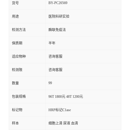
BY-PC20569
货号
用途
医院科研实验
检测方法
酶联免疫法
保质期
半年
适应物种
咨询客服
检测限
咨询客服
99
数量
包装规格
96T 1800元 48T 1200元
标记物
HRP标记C1ase
样本
细胞上清 尿液 血清