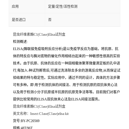
应用
定量/定性/活性检测
是否进口
否
昆虫纤维素酶C1(C1ase)Elisa试剂盒
检测概述:
ELISA(酶联接免疫吸附反应分析)是以免疫学反应为基础，将抗原、抗
体的特反应与酶对底物的催化作用相结台起来的一种敏感性很高的实验
技术。由于抗原、抗体的反应在一种固相载体聚苯微量滴定板的孔中进
行,每加入-种试剂孵育后,可通过洗涤除去多余的游离反应物,从而保证试
验结果的特与稳定性。实际应用中，通过不同的设计，具体的方法步骤
可有多种。即:用于检测抗体的间接法、用于检测抗原的双抗体夹心法
以及用于检测小分子抗原或半抗原的抗原竞争法等等。目前我们对客户
提供比较常用的ELISA双抗体夹心法及ELISA间接法服务。
昆虫纤维素酶C1(C1ase)Elisa试剂盒
英文名称：
Insect C1ase(C1ase)elisa kit
货号:BY-PC20569
规格:48T/96T