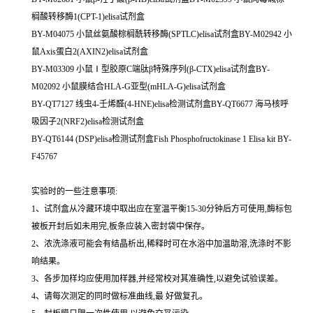
榈酸转移酶1(CPT-1)elisa试剂盒
BY-M04075 小鼠丝氨酸棕榈酰转移酶(SPTLC)elisa试剂盒BY-M02942 小
鼠Axis蛋白2(AXIN2)elisa试剂盒
BY-M03309 小鼠Ⅰ型胶原C端肽β特殊序列(β-CTX)elisa试剂盒BY-
M02092 小鼠膜结合HLA-G亚型(mHLA-G)elisa试剂盒
BY-QT7127 线虫4-壬烯醛(4-HNE)elisa检测试剂盒BY-QT6677 海马核呼
吸因子2(NRF2)elisa检测试剂盒
BY-QT6144 (DSP)elisa检测试剂盒Fish Phosphofructokinase 1 Elisa kit BY-
F45767
实验时的一些注意事项:
1、试剂盒从冷藏环境中取出应在室温平衡15-30分钟后方可使用,酶标包
被板开封后如未用完,板条应装入密封袋中保存。
2、浓洗涤液可能会有结晶析出,稀释时可在水浴中加温助溶,洗涤时不影
响结果。
3、各步加样均应使用加样器,并经常校对其准确性,以避免试验误差。
4、请每次测定的同时做标准曲线,最 好做复孔。