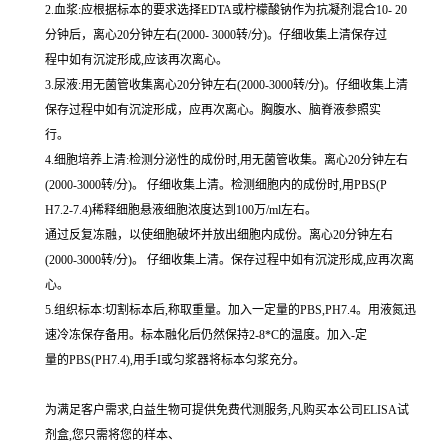
2.血浆:应根据标本的要求选择EDTA或柠檬酸钠作为抗凝剂混合10- 20
分钟后，离心20分钟左右(2000- 3000转/分)。仔细收集上清保存过
程中如有沉淀形成,应该再次离心。
3.尿液:用无菌管收集离心20分钟左右(2000-3000转/分)。仔细收集上清
保存过程中如有沉淀形成，应再次离心。胸腹水、脑脊液参照实
行。
4.细胞培养上清:检测分泌性的成份时,用无菌管收集。离心20分钟左右
(2000-3000转/分)。 仔细收集上清。检测细胞内的成份时,用PBS(P
H7.2-7.4)稀释细胞悬液细胞浓度达到100万/ml左右。
通过反复冻融，以使细胞破坏并放出细胞内成份。离心20分钟左右
(2000-3000转/分)。 仔细收集上清。保存过程中如有沉淀形成,应再次离
心。
5.组织标本:切割标本后,称取重量。加入一定量的PBS,PH7.4。用液氮迅
速冷冻保存备用。标本融化后仍然保持2-8*C的温度。加入-定
量的PBS(PH7.4),用手I或匀浆器将标本匀浆充分。
为满足客户需求,白益生物可提供免费代测服务,凡购买本公司ELISA试
剂盒,您只需将您的样本、