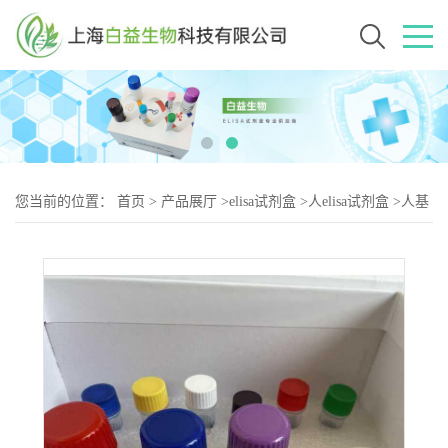
您当前的位置：
首页
>
产品展厅
>
elisa试剂盒
>
人elisa试剂盒
>
人基
孔肯雅热IgM抗体（CV-IgM）ELISA检测试剂盒