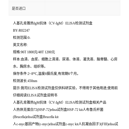
是否进口
人基孔肯雅热IgM抗体（CV-IgM）ELISA检测试剂盒
BY-R02247
检测范围:0-
英文名称:
规格:96T 1800元/48T 1200元
样本:血清、血浆、细胞上清液、尿液、体液、灌洗液、脑脊髓、心房
水、胸房水、组织等。
保存条件:2~8*C,温度6摄氏度,有效期6个月。
检测波长:450nm
提示:我司ELISA检测试剂盒仅供科研实验，不得用于其他用途;使用前
仔细阅读ELISA试剂盒说明书
人基孔肯雅热IgM抗体（CV-IgM）ELISA检测试剂盒相关产品
人热休克蛋白72(HSP-72)elisa试剂盒HSP-72 kit人布鲁氏杆菌
(Brucella)elisa试剂盒Brucella kit
人c-myc基因产物(c-myc)elisa试剂盒c-myc kit人抗凝血因子3(FIII)elisa试