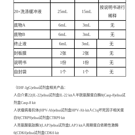
按说明书进行
20×洗涤缓冲液
25mL
15mL
稀释
底物A
6mL
3mL
无
底物B
6mL
3mL
无
终止液
6mL
3mL
无
封板膜
2张
2张
无
说明书
1份
1份
无
自封袋
1个
1个
无
（EHF-IgG)elisa试剂盒相关产品：
人白介素22(IL-22)elisa试剂盒IL-22 kit人半胱氨酸蛋白酶8(Casp-8)elisa试
剂盒Casp-8 kit
人状瘤病毒抗体(HPV-Ab)elisa试剂盒HPV-Ab kit人C1q坏死因子相关蛋
白9(CTRP9)elisa试剂盒CTRP9 kit
人亮氨酸氨肽酶3(LAP3)elisa试剂盒LAP3 kit人周期蛋白依赖性激酶
6(CDK6)elisa试剂盒CDK6 kit