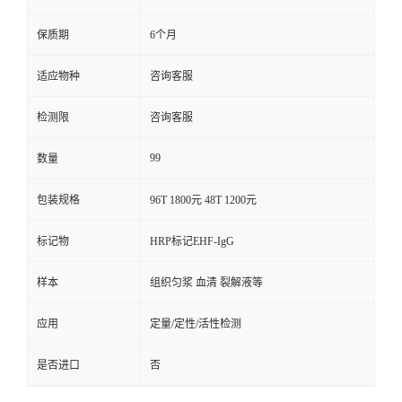
保质期
6个月
适应物种
咨询客服
检测限
咨询客服
99
数量
包装规格
96T 1800元 48T 1200元
标记物
HRP标记EHF-IgG
样本
组织匀浆 血清 裂解液等
应用
定量/定性/活性检测
是否进口
否