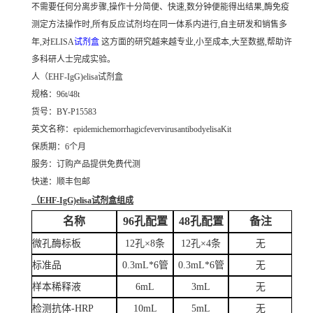
不需要任何分离步骤,操作十分简便、快速,数分钟便能得出结果,酶免疫
测定方法操作时,所有反应试剂均在同一体系内进行,自主研发和销售多
年,对ELISA
试剂盒
这方面的研究越来越专业,小至成本,大至数据,帮助许
多科研人士完成实验。
人（EHF-IgG)elisa试剂盒
规格：96t/48t
货号：BY-P15583
英文名称：epidemichemorrhagicfevervirusantibodyelisaKit
保质期：6个月
服务：订购产品提供免费代测
快递：顺丰包邮
（EHF-IgG)elisa试剂盒组成
名称
96孔配置
48孔配置
备注
微孔酶标板
12孔×8条
12孔×4条
无
标准品
0.3mL*6管
0.3mL*6管
无
样本稀释液
6mL
3mL
无
检测抗体-HRP
10mL
5mL
无