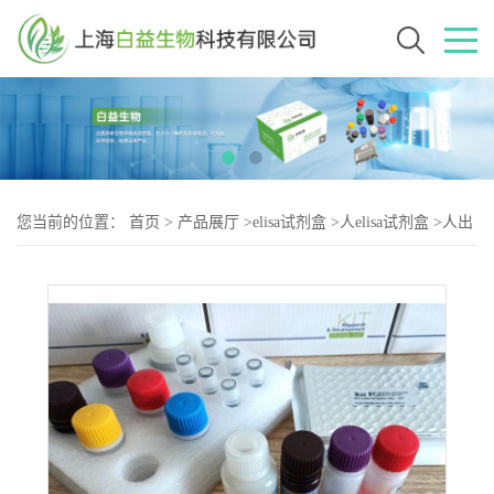
您当前的位置：
首页
>
产品展厅
>
elisa试剂盒
>
人elisa试剂盒
>
人出
血热IgG抗体（EHF-IgG)elisa试剂盒