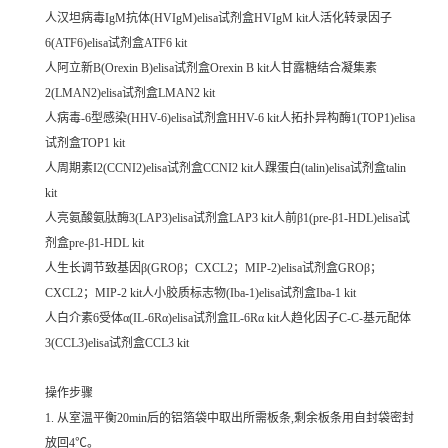
人汉坦病毒IgM抗体(HVIgM)elisa试剂盒HVIgM kit人活化转录因子
6(ATF6)elisa试剂盒ATF6 kit
人阿立新B(Orexin B)elisa试剂盒Orexin B kit人甘露糖结合凝集素
2(LMAN2)elisa试剂盒LMAN2 kit
人病毒-6型感染(HHV-6)elisa试剂盒HHV-6 kit人拓扑异构酶1(TOP1)elisa
试剂盒TOP1 kit
人周期素I2(CCNI2)elisa试剂盒CCNI2 kit人踝蛋白(talin)elisa试剂盒talin
kit
人亮氨酸氨肽酶3(LAP3)elisa试剂盒LAP3 kit人前β1(pre-β1-HDL)elisa试
剂盒pre-β1-HDL kit
人生长调节致基因β(GROβ；CXCL2；MIP-2)elisa试剂盒GROβ；
CXCL2；MIP-2 kit人小胶质标志物(Iba-1)elisa试剂盒Iba-1 kit
人白介素6受体α(IL-6Rα)elisa试剂盒IL-6Rα kit人趋化因子C-C-基元配体
3(CCL3)elisa试剂盒CCL3 kit
操作步骤
1. 从室温平衡20min后的铝箔袋中取出所需板条,剩余板条用自封袋密封
放回4℃。