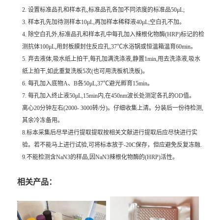
2. 设置标准品孔和样本孔,标准品孔各加不同浓度的标准品50μL;
3. 样本孔先加待测样本10μL,再加样本稀释液40μL;空白孔不加。
4. 除空白孔外,标准品孔和样本孔中每孔加入辣根化物酶(HRP)标记的检
测抗体100μL,用封板膜封住反应孔,37℃水浴锅或恒温箱温育60min。
5. 弃去液体,吸水纸上拍干,每孔加满洗涤液,静置1min,甩去洗涤液,吸水
纸上拍干,如此重复洗板5次(也可用洗板机洗板)。
6. 每孔加入底物A、B各50μL,37℃避光孵育15min。
7. 每孔加入终止液50μL,15min内,在450nm波长处测定各孔的OD值。
离心20分钟左右(2000- 3000转/分)。仔细收集上清。分装后一份待检测,
其余冷冻备用。
8.标本采集后尽早进行提取提取按相关文献进行提取后应尽快进行实
验。若不能马上进行试验,可将标本放于-20C保存，但应避免反复冻融.
9.不能检测含NaN3的样品,因NaN3辣根化物酶的(HRP)活性。
相关产品：