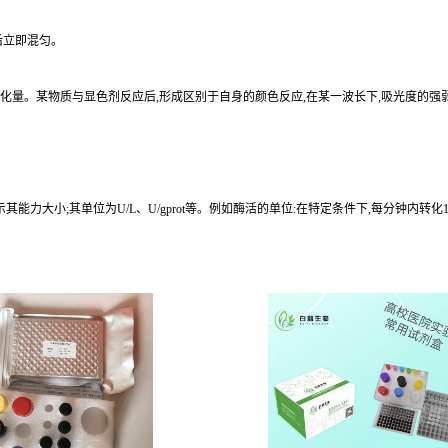
后立即混匀。
化量。某物质与显色剂反应后,形成区别于自身的颜色反应,在某一波长下,吸光度的强
大小;其单位为U/L、U/gprot等。例如酶活的单位:在特定条件下,每分钟内转化1 μ