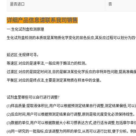
是否进口
否
详细产品信息请联系我司销售
一:生化试剂盒检测原理
生化试剂盒检测的本质就是某物质化学变化的显色反应,其反应过程可以划分为四
延迟区:无规律可寻。
等速区:对应的是速率法,一般应用于酶活力的检测。
过渡区:对应的是固定时间法,目的是解决某些化学反应的非特异性问题,提高准确
平衡区:对应的是终点法,主要是测定某物质在样本中的含量。
试剂盒里哪些可以自行进行调整?
(1)样品质量:提取液体积比,用户可以根据预测定结果自行调整,测定结果偏低,
(2)反应时间,用户可以根据预测定结果自行调整,原则是吸光度变化必须保持线
(3)数据的单位,用户可以根据数据大小和习惯表达方式,进行适当调整,包括摩
(4)同一研究的一批指标,应该调整为同样的单位,从而可以进行比较,便于分析。例