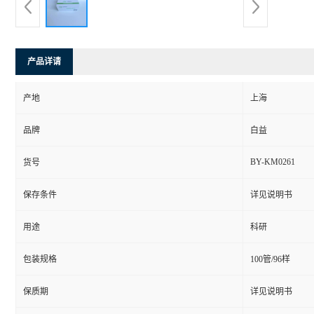
产品详请
产地
上海
品牌
白益
BY-KM0261
货号
保存条件
详见说明书
用途
科研
包装规格
100管/96样
保质期
详见说明书