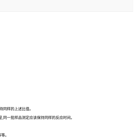
保持同样的上述比值。
但是,同一批样品测定应该保持同样的反应时间。
等等。