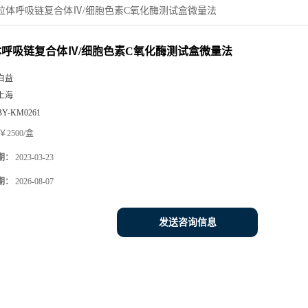
粒体呼吸链复合体Ⅳ/细胞色素C氧化酶测试盒微量法
体呼吸链复合体Ⅳ/细胞色素C氧化酶测试盒微量法
白益
上海
BY-KM0261
￥2500/盒
期：
2023-03-23
期：
2026-08-07
发送咨询信息