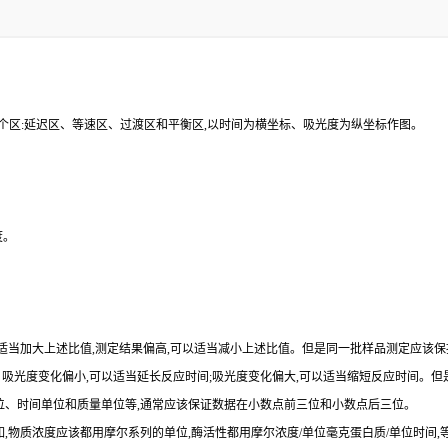
个区:延迟区、等速区、过渡区和平衡区,以时间为横坐标、吸光度为纵坐标作图。
度。
可以适当加大上述比值,测定结果偏高,可以适当减小上述比值。但是同一批样品测定应该
性。吸光度变化偏小,可以适当延长反应时间;吸光度变化偏大,可以适当缩短反应时间。
尔单位、时间单位和质量单位等,通常应该保证数据在小数点前三位和小数点后三位。
如,物质浓度应该都用摩尔系列的单位,酶活性都用摩尔浓度/单位毫克蛋白质/单位时间,