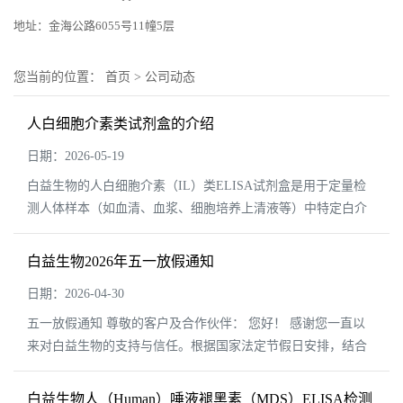
地址：金海公路6055号11幢5层
您当前的位置：
首页
>
公司动态
人白细胞介素类试剂盒的介绍
日期：2026-05-19
白益生物的人白细胞介素（IL）类ELISA试剂盒是用于定量检
测人体样本（如血清、血浆、细胞培养上清液等）中特定白介
素含量的科研工具。下面这个表格汇总了其核心信息，方便您
快速了解。 试剂盒工作原理 白...
白益生物2026年五一放假通知
日期：2026-04-30
五一放假通知 尊敬的客户及合作伙伴： 您好！ 感谢您一直以
来对白益生物的支持与信任。根据国家法定节假日安排，结合
我司实际情况，现将2026年五一劳动节放假安排通知如下： 放
假时间： ...
白益生物人（Human）唾液褪黑素（MDS）ELISA检测