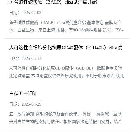
鱼骨碱性磷酸酶（BALP）elisa试剂盒介绍
日期：2025-07-03
鱼骨碱性磷酸酶（BALP）elisa试剂盒介绍 基本信息 品牌及产
地：白益生物，来自上海 规格：有96t/48t两种规格 货号：BY -
F46039 英文名称...
人可溶性白细胞分化抗原CD40配体（sCD40L）elisa试
剂盒说明书
日期：2025-06-13
人可溶性白细胞分化抗原CD40配体（sCD40L） 酶联免疫吸附
测定试剂盒 本试剂盒仅供体外研究使用，不用于临床诊断 使用
说明书 l本试剂盒用于体外定量检测血清、血浆、组织匀...
白益五一通知
日期：2025-04-29
五一放假通知 尊敬的客户及合作伙伴： 您好！ 感谢您一直以
来对白益生物的支持与信任。根据国家法定节假日安排，结合
我司实际情况，现将2025年五一劳动节放假安排通知如下： 放