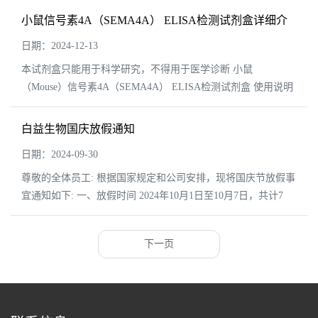
了其对科研需求的高度洞察，还反映了对...
小鼠信号素4A（SEMA4A） ELISA检测试剂盒详细介
绍
日期：2024-12-13
本试剂盒只能用于科学研究，不得用于医学诊断 小鼠
（Mouse）信号素4A（SEMA4A） ELISA检测试剂盒 使用说明
书 检测原理 试剂盒采用双抗体一步夹心法酶联免疫吸附试验
（ELISA）。往...
白益生物国庆放假通知
日期：2024-09-30
尊敬的全体员工: 根据国家规定和公司安排，现将国庆节放假事
宜通知如下: 一、放假时间 2024年10月1日至10月7日，共计7
天。10月8日正常上班。 二、值班安排 各部门”需根据实际情况
提前做好值班安排，确保节...
下一页