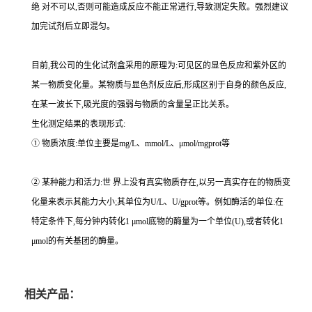
绝 对不可以,否则可能造成反应不能正常进行,导致测定失败。强烈建议
加完试剂后立即混匀。
目前,我公司的生化试剂盒采用的原理为:可见区的显色反应和紫外区的
某一物质变化量。某物质与显色剂反应后,形成区别于自身的颜色反应,
在某一波长下,吸光度的强弱与物质的含量呈正比关系。
生化测定结果的表现形式:
① 物质浓度:单位主要是mg/L、mmol/L、μmol/mgprot等
② 某种能力和活力:世 界上没有真实物质存在,以另一真实存在的物质变
化量来表示其能力大小;其单位为U/L、U/gprot等。例如酶活的单位:在
特定条件下,每分钟内转化1 μmol底物的酶量为一个单位(U),或者转化1
μmol的有关基团的酶量。
相关产品：