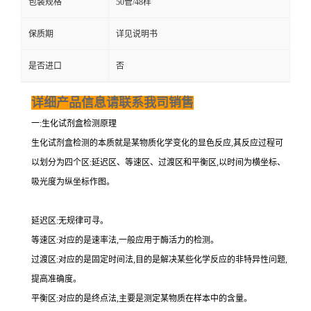
包装规格
50管/48样
保质期
详见说明书
是否进口
否
详细产品信息请联系我司销售
一:生化试剂盒检测原理
生化试剂盒检测的本质就是某物质化学变化的显色反应,其反应过程可
以划分为四个区:延迟区、等速区、过渡区和平衡区,以时间为横坐标、
吸光度为纵坐标作图。
延迟区:无规律可寻。
等速区:对应的是速率法,一般应用于酶活力的检测。
过渡区:对应的是固定时间法,目的是解决某些化学反应的非特异性问题,
提高准确度。
平衡区:对应的是终点法,主要是测定某物质在样本中的含量。