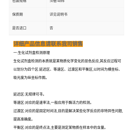
包装规格
50管/48样
保质期
详见说明书
是否进口
否
详细产品信息请联系我司销售
一:生化试剂盒检测原理
生化试剂盒检测的本质就是某物质化学变化的显色反应,其反应过程可
以划分为四个区:延迟区、等速区、过渡区和平衡区,以时间为横坐标、
吸光度为纵坐标作图。
延迟区:无规律可寻。
等速区:对应的是速率法,一般应用于酶活力的检测。
过渡区:对应的是固定时间法,目的是解决某些化学反应的非特异性问题,
提高准确度。
平衡区:对应的是终点法,主要是测定某物质在样本中的含量。