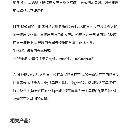
绝 对不可以,否则可能造成反应不能正常进行,导致测定失败。强烈建议
加完试剂后立即混匀。
目前,我公司的生化试剂盒采用的原理为:可见区的显色反应和紫外区的
某一物质变化量。某物质与显色剂反应后,形成区别于自身的颜色反应,
在某一波长下,吸光度的强弱与物质的含量呈正比关系。
生化测定结果的表现形式:
① 物质浓度:单位主要是mg/L、mmol/L、μmol/mgprot等
② 某种能力和活力:世 界上没有真实物质存在,以另一真实存在的物质变
化量来表示其能力大小;其单位为U/L、U/gprot等。例如酶活的单位:在
特定条件下,每分钟内转化1 μmol底物的酶量为一个单位(U),或者转化1
μmol的有关基团的酶量。
相关产品：